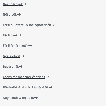
Női nadrágok
Női cipők
Férfi pulóverek & melegítőfelsők
Férfi övek
Férfi fehérneműk
Gyerekdivat
Babaruhák
Cafissimo modellek és színek
Bőröndök & utazási kiegészítők
Ágyneműk & lepedők