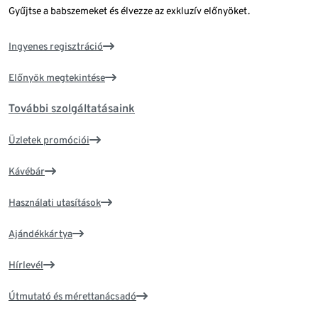
Gyűjtse a babszemeket és élvezze az exkluzív előnyöket.
Ingyenes regisztráció
Előnyök megtekintése
További szolgáltatásaink
Üzletek promóciói
Kávébár
Használati utasítások
Ajándékkártya
Hírlevél
Útmutató és mérettanácsadó