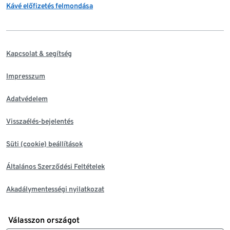
Kávé előfizetés felmondása
Kapcsolat & segítség
Impresszum
Adatvédelem
Visszaélés-bejelentés
Süti (cookie) beállítások
Általános Szerződési Feltételek
Akadálymentességi nyilatkozat
Válasszon országot