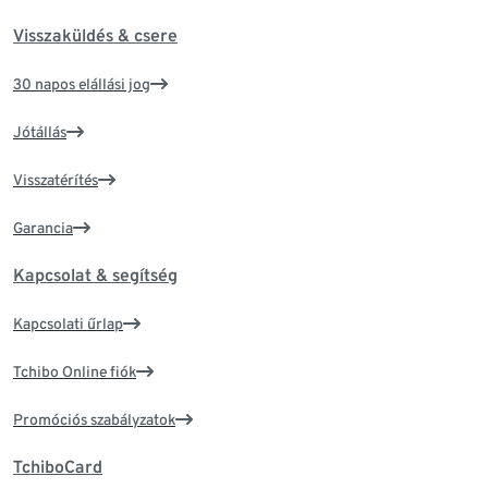
Visszaküldés & csere
30 napos elállási jog
Jótállás
Visszatérítés
Garancia
Kapcsolat & segítség
Kapcsolati űrlap
Tchibo Online fiók
Promóciós szabályzatok
TchiboCard