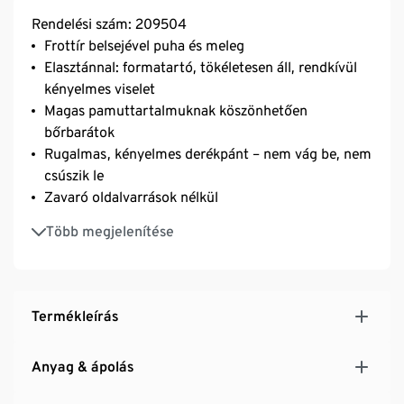
Rendelési szám: 209504
Frottír belsejével puha és meleg
Elasztánnal: formatartó, tökéletesen áll, rendkívül
kényelmes viselet
Magas pamuttartalmuknak köszönhetően
bőrbarátok
Rugalmas, kényelmes derékpánt – nem vág be, nem
csúszik le
Zavaró oldalvarrások nélkül
Tartós pamuttal
Több megjelenítése
Termékleírás
Anyag & ápolás