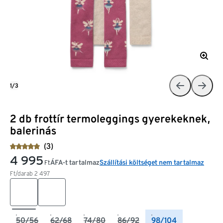
1/3
2 db frottír termoleggings gyerekeknek,
balerinás
(3)
4 995
ÁFA-t tartalmaz
Szállítási költséget nem tartalmaz
Ft
Ft/darab
2 497
50/56
62/68
74/80
86/92
98/104