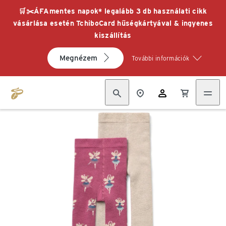
🛒✂️ÁFAmentes napok* legalább 3 db használati cikk
vásárlása esetén TchiboCard hűségkártyával & ingyenes
kiszállítás
Megnézem
További információk