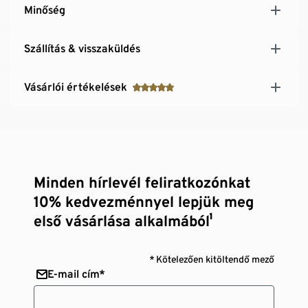
Minőség
Szállítás & visszaküldés
Vásárlói értékelések
Minden hírlevél feliratkozónkat
10% kedvezménnyel lepjük meg
első vásárlása alkalmából¹
* Kötelezően kitöltendő mező
E-mail cím*