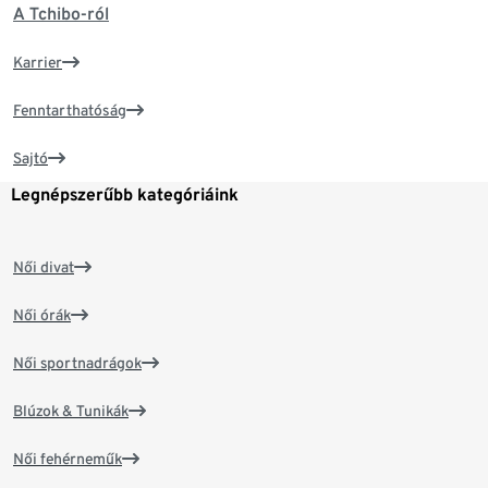
A Tchibo-ról
Karrier
Fenntarthatóság
Sajtó
Legnépszerűbb kategóriáink
Női divat
Női órák
Női sportnadrágok
Blúzok & Tunikák
Női fehérneműk