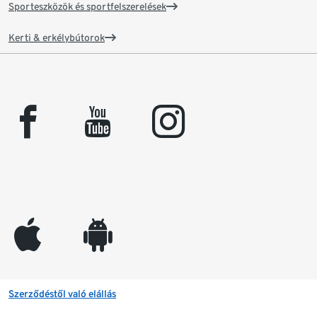
Sporteszközök és sportfelszerelések
Kerti & erkélybútorok
facebook
youtube
instagram
appleinc
android
Szerződéstől való elállás