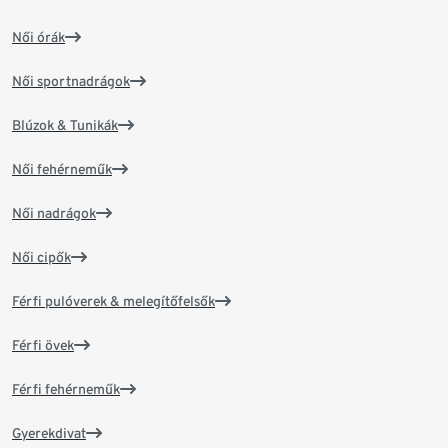
Női órák
Női sportnadrágok
Blúzok & Tunikák
Női fehérneműk
Női nadrágok
Női cipők
Férfi pulóverek & melegítőfelsők
Férfi övek
Férfi fehérneműk
Gyerekdivat