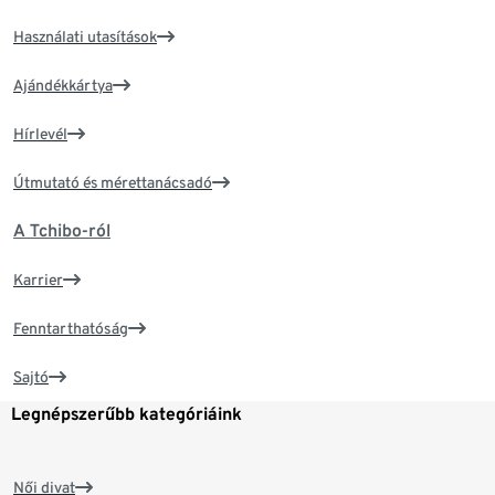
Használati utasítások
Ajándékkártya
Hírlevél
Útmutató és mérettanácsadó
A Tchibo-ról
Karrier
Fenntarthatóság
Sajtó
Legnépszerűbb kategóriáink
Női divat