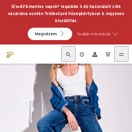
🛒✂️ÁFAmentes napok* legalább 3 db használati cikk
vásárlása esetén TchiboCard hűségkártyával & ingyenes
kiszállítás
Megnézem
További információk