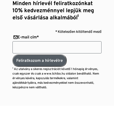
Minden hírlevél feliratkozónkat
10% kedvezménnyel lepjük meg
első vásárlása alkalmából¹
* Kötelezően kitöltendő mező
E-mail cím*
Feliratkozom a hírlevélre
¹ Az utalvány a sikeres regisztrációt követő 1 hónapig érvényes,
csak egyszer és csak a www.tchibo.hu oldalon beváltható. Nem
érvényes kávéra, kapszulás termékekre, valamint
ajándékkártyákra, más kedvezményekkel nem összevonható,
készpénzre nem váltható.