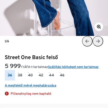
1/6
Street One Basic felső
5 999
ÁFA-t tartalmaz
Szállítási költséget nem tartalmaz
Ft
36
38
40
42
44
46
A megfelelő méret meghatározása
Pillanatnyilag nem kapható