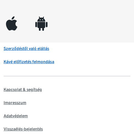
appleinc
android
Szerződéstől való elállás
Kávé előfizetés felmondása
Kapcsolat & segítség
Impresszum
Adatvédelem
Visszaélés-bejelentés