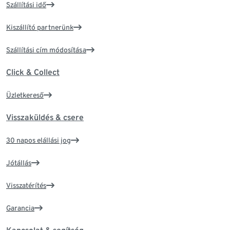
Szállítási idő
Kiszállító partnerünk
Szállítási cím módosítása
Click & Collect
Üzletkereső
Visszaküldés & csere
30 napos elállási jog
Jótállás
Visszatérítés
Garancia