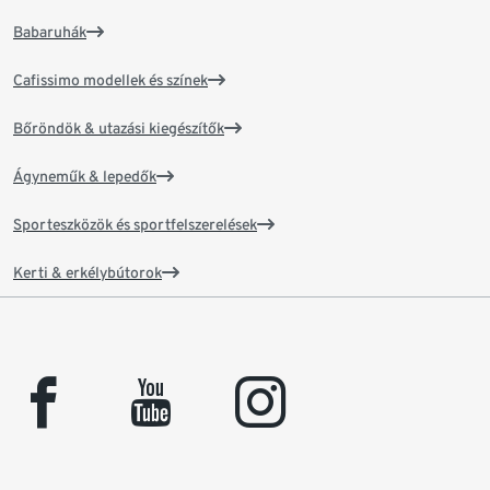
Babaruhák
Cafissimo modellek és színek
Bőröndök & utazási kiegészítők
Ágyneműk & lepedők
Sporteszközök és sportfelszerelések
Kerti & erkélybútorok
facebook
youtube
instagram