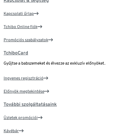
Kapcsolat & segítség
Kapcsolati űrlap
Tchibo Online fiók
Promóciós szabályzatok
TchiboCard
Gyűjtse a babszemeket és élvezze az exkluzív előnyöket.
Ingyenes regisztráció
Előnyök megtekintése
További szolgáltatásaink
Üzletek promóciói
Kávébár