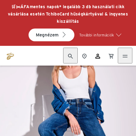
🛒✂️ÁFAmentes napok* legalább 3 db használati cikk
vásárlása esetén TchiboCard hűségkártyával & ingyenes
kiszállítás
Megnézem
További információk