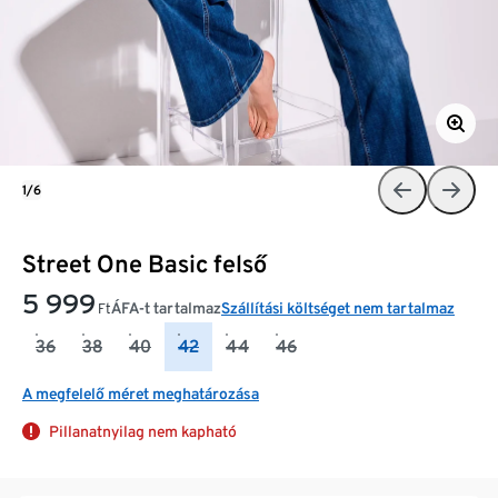
1/6
Street One Basic felső
5 999
ÁFA-t tartalmaz
Szállítási költséget nem tartalmaz
Ft
36
38
40
42
44
46
A megfelelő méret meghatározása
Pillanatnyilag nem kapható