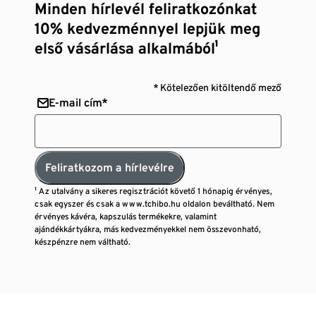
Minden hírlevél feliratkozónkat
10% kedvezménnyel lepjük meg
első vásárlása alkalmából¹
* Kötelezően kitöltendő mező
E-mail cím*
Feliratkozom a hírlevélre
¹ Az utalvány a sikeres regisztrációt követő 1 hónapig érvényes,
csak egyszer és csak a www.tchibo.hu oldalon beváltható. Nem
érvényes kávéra, kapszulás termékekre, valamint
ajándékkártyákra, más kedvezményekkel nem összevonható,
készpénzre nem váltható.