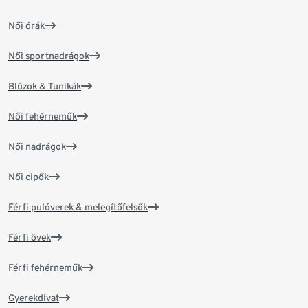
Női órák
Női sportnadrágok
Blúzok & Tunikák
Női fehérneműk
Női nadrágok
Női cipők
Férfi pulóverek & melegítőfelsők
Férfi övek
Férfi fehérneműk
Gyerekdivat