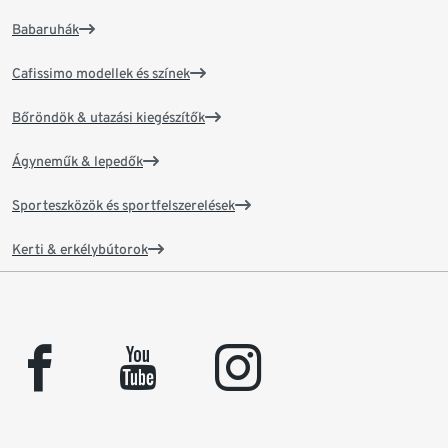
Babaruhák
Cafissimo modellek és színek
Bőröndök & utazási kiegészítők
Ágyneműk & lepedők
Sporteszközök és sportfelszerelések
Kerti & erkélybútorok
facebook
youtube
instagram