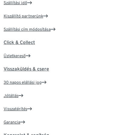
Szállítási idő
Kiszállító partnerünk
Szállítási cím módosítása
Click & Collect
Üzletkereső
Visszaküldés & csere
30 napos elállási jog
Jótállás
Visszatérítés
Garancia