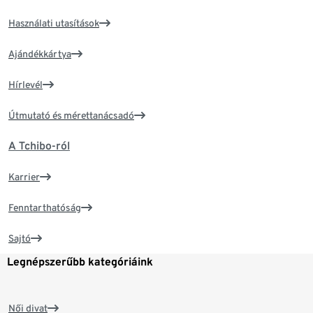
Használati utasítások
Ajándékkártya
Hírlevél
Útmutató és mérettanácsadó
A Tchibo-ról
Karrier
Fenntarthatóság
Sajtó
Legnépszerűbb kategóriáink
Női divat