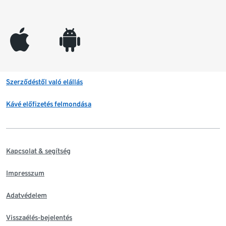
appleinc
android
Szerződéstől való elállás
Kávé előfizetés felmondása
Kapcsolat & segítség
Impresszum
Adatvédelem
Visszaélés-bejelentés