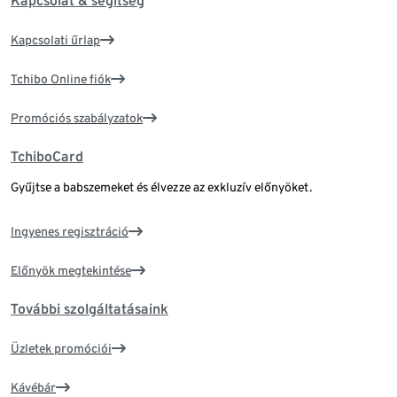
Kapcsolat & segítség
Kapcsolati űrlap
Tchibo Online fiók
Promóciós szabályzatok
TchiboCard
Gyűjtse a babszemeket és élvezze az exkluzív előnyöket.
Ingyenes regisztráció
Előnyök megtekintése
További szolgáltatásaink
Üzletek promóciói
Kávébár