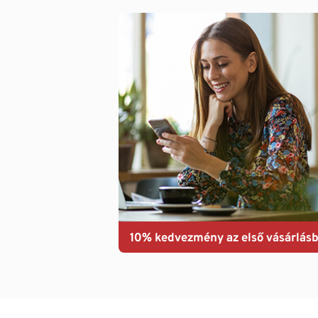
10% kedvezmény az első vásárlásb