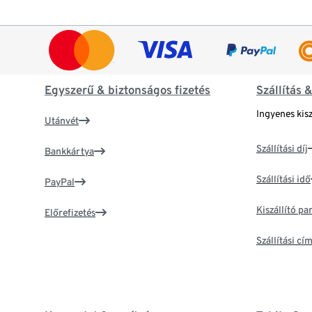
Egyszerű & biztonságos fizetés
Szállítás 
Ingyenes kisz
Utánvét
Szállítási díj
Bankkártya
Szállítási idő
PayPal
Kiszállító p
Előrefizetés
Szállítási c