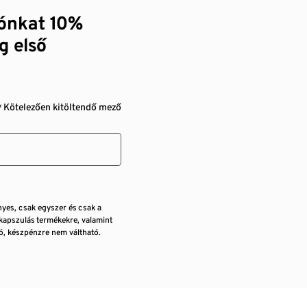
zónkat 10%
g első
* Kötelezően kitöltendő mező
nyes, csak egyszer és csak a
kapszulás termékekre, valamint
, készpénzre nem váltható.