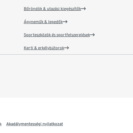
Bőröndök & utazási kiegészítők
Ágyneműk & lepedők
Sporteszközök és sportfelszerelések
Kerti & erkélybútorok
k
Akadálymentességi nyilatkozat