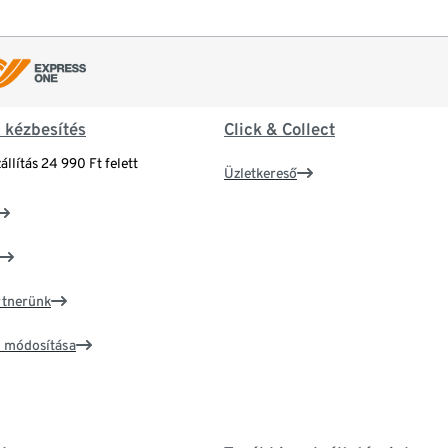
& kézbesítés
Click & Collect
állítás 24 990 Ft felett
Üzletkereső
artnerünk
ím módosítása