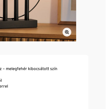
z – melegfehér kibocsátott szín
ól
errel