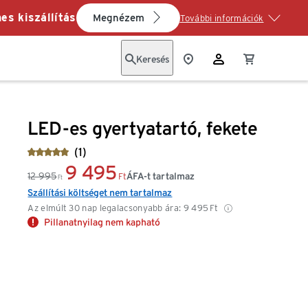
es kiszállítás
Megnézem
További információk
Keresés
LED-es gyertyatartó, fekete
(1)
9 495
12 995
ÁFA-t tartalmaz
Ft
Ft
Szállítási költséget nem tartalmaz
Az elmúlt 30 nap legalacsonyabb ára:
9 495
Ft
Pillanatnyilag nem kapható