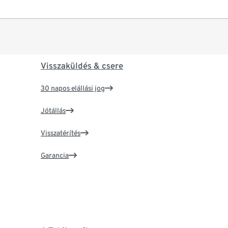
Visszaküldés & csere
30 napos elállási jog
Jótállás
Visszatérítés
Garancia