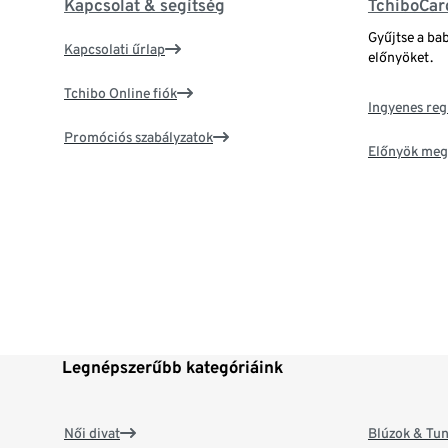
Kapcsolat & segítség
TchiboCar
Gyűjtse a ba
Kapcsolati űrlap
előnyöket.
Tchibo Online fiók
Ingyenes reg
Promóciós szabályzatok
Előnyök meg
Legnépszerűbb kategóriáink
Női divat
Blúzok & Tun