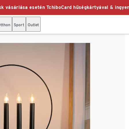
k vásárlása esetén TchiboCard hűségkártyával & ingyen
tthon
Sport
Outlet