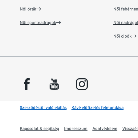
Női órák
Női fehérne
Női sportnadrágok
Női nadrágo
Női cipők
facebook
youtube
instagram
Szerződéstől való elállás
Kávé előfizetés felmondása
Kapcsolat & segítség
Impresszum
Adatvédelem
Visszaél