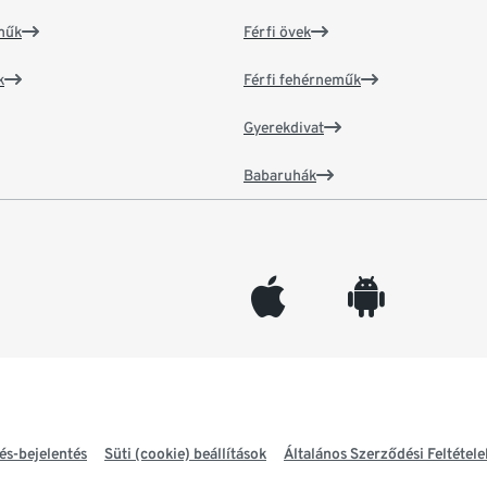
műk
Férfi övek
k
Férfi fehérneműk
Gyerekdivat
Babaruhák
appleinc
android
és-bejelentés
Süti (cookie) beállítások
Általános Szerződési Feltétele