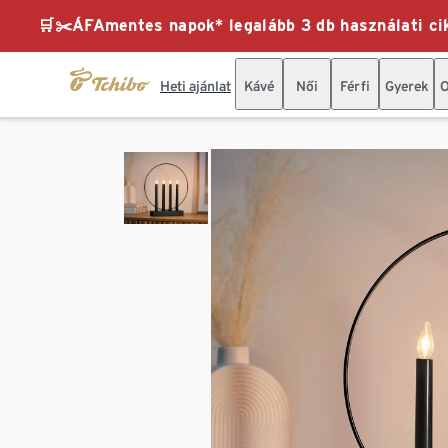
🛒✂️ÁFAmentes napok* legalább 3 db használati cik
Heti ajánlat
Kávé
Női
Férfi
Gyerek
O