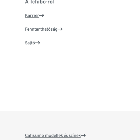
A Tchibo-ról
Karrier
Fenntarthatóság
Sajtó
Cafissimo modellek és színek