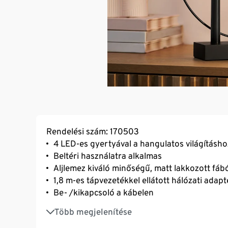
Rendelési szám: 170503
4 LED-es gyertyával a hangulatos világításho
Beltéri használatra alkalmas
Aljlemez kiváló minőségű, matt lakkozott fáb
1,8 m-es tápvezetékkel ellátott hálózati adapt
Be- /kikapcsoló a kábelen
Padlóvédő alsó oldallal
Több megjelenítése