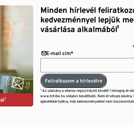
Minden hírlevél feliratko
kedvezménnyel lepjük me
vásárlása alkalmából¹
E-mail cím*
Feliratkozom a hírlevélre
¹ Az utalvány a sikeres regisztrációt követő 1 hónapig érvé
www.tchibo.hu oldalon beváltható. Nem érvényes kávéra, 
ól¹
ajándékkártyákra, más kedvezményekkel nem összevonható