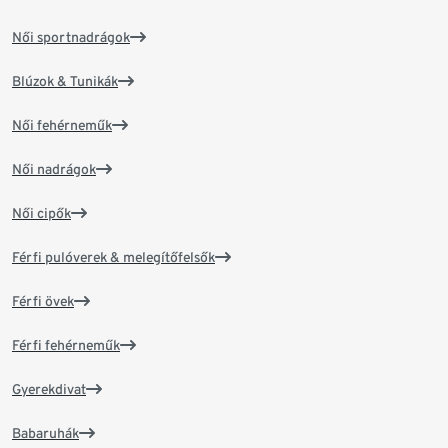
Női sportnadrágok
Blúzok & Tunikák
Női fehérneműk
Női nadrágok
Női cipők
Férfi pulóverek & melegítőfelsők
Férfi övek
Férfi fehérneműk
Gyerekdivat
Babaruhák