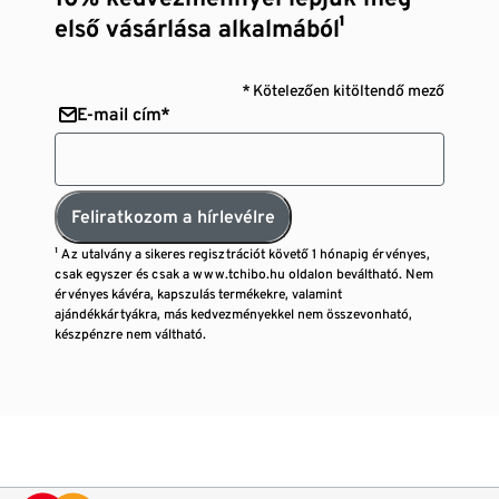
első vásárlása alkalmából¹
* Kötelezően kitöltendő mező
E-mail cím*
Feliratkozom a hírlevélre
¹ Az utalvány a sikeres regisztrációt követő 1 hónapig érvényes,
csak egyszer és csak a www.tchibo.hu oldalon beváltható. Nem
érvényes kávéra, kapszulás termékekre, valamint
ajándékkártyákra, más kedvezményekkel nem összevonható,
készpénzre nem váltható.