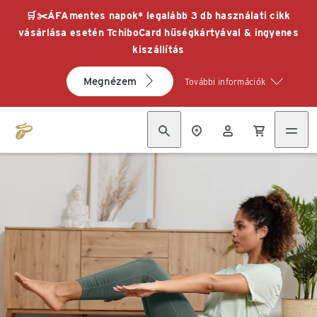
🛒✂️ÁFAmentes napok* legalább 3 db használati cikk
vásárlása esetén TchiboCard hűségkártyával & ingyenes
kiszállítás
Megnézem
További információk