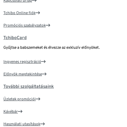
Kapcsolati űrlap
Tchibo Online fiók
Promóciós szabályzatok
TchiboCard
Gyűjtse a babszemeket és élvezze az exkluzív előnyöket.
Ingyenes regisztráció
Előnyök megtekintése
További szolgáltatásaink
Üzletek promóciói
Kávébár
Használati utasítások