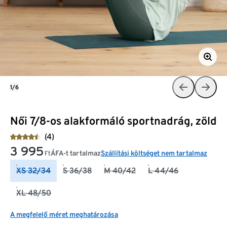
1/6
Női 7/8-os alakformáló sportnadrág, zöld
(4)
3 995
ÁFA-t tartalmaz
Szállítási költséget nem tartalmaz
Ft
XS 32/34
S 36/38
M 40/42
L 44/46
XL 48/50
A megfelelő méret meghatározása