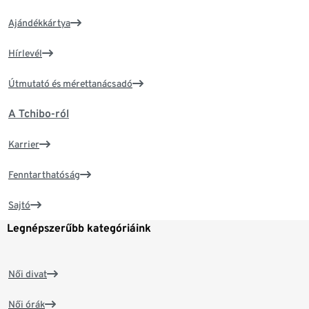
Ajándékkártya
Hírlevél
Útmutató és mérettanácsadó
A Tchibo-ról
Karrier
Fenntarthatóság
Sajtó
Legnépszerűbb kategóriáink
Női divat
Női órák