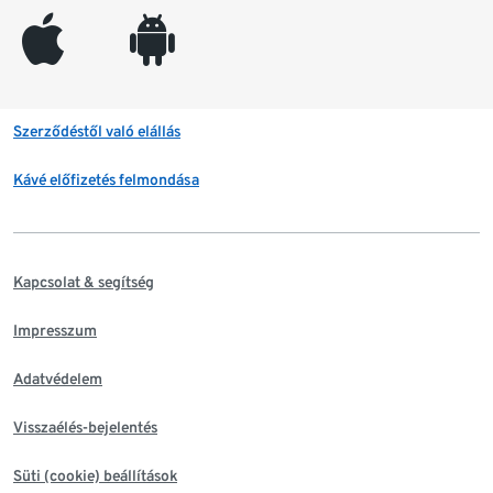
appleinc
android
Szerződéstől való elállás
Kávé előfizetés felmondása
Kapcsolat & segítség
Impresszum
Adatvédelem
Visszaélés-bejelentés
Süti (cookie) beállítások