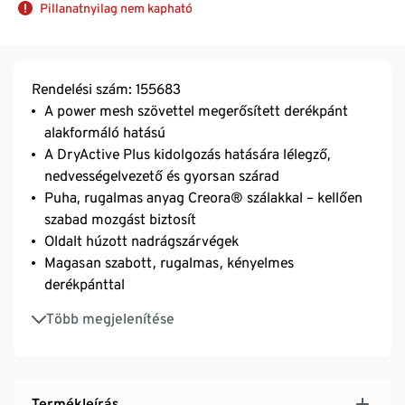
Pillanatnyilag nem kapható
Rendelési szám: 155683
A power mesh szövettel megerősített derékpánt
alakformáló hatású
A DryActive Plus kidolgozás hatására lélegző,
nedvességelvezető és gyorsan szárad
Puha, rugalmas anyag Creora® szálakkal – kellően
szabad mozgást biztosít
Oldalt húzott nadrágszárvégek
Magasan szabott, rugalmas, kényelmes
derékpánttal
Kis zseb a derékrészen a kulcsok tárolásához
Több megjelenítése
7/8-os hossz
Termékleírás