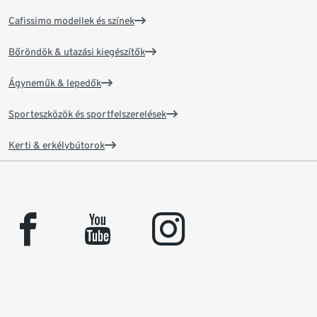
Cafissimo modellek és színek
Bőröndök & utazási kiegészítők
Ágyneműk & lepedők
Sporteszközök és sportfelszerelések
Kerti & erkélybútorok
facebook
youtube
instagram