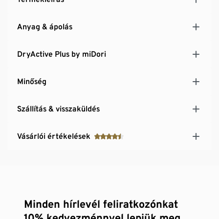
Anyag & ápolás
DryActive Plus by miDori
Minőség
Szállítás & visszaküldés
Vásárlói értékelések
Minden hírlevél feliratkozónkat
10% kedvezménnyel lepjük meg