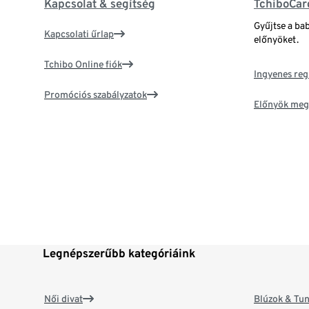
Kapcsolat & segítség
TchiboCar
Gyűjtse a ba
Kapcsolati űrlap
előnyöket.
Tchibo Online fiók
Ingyenes reg
Promóciós szabályzatok
Előnyök meg
Legnépszerűbb kategóriáink
Női divat
Blúzok & Tun