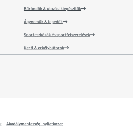
Bőröndök & utazási kiegészítők
Ágyneműk & lepedők
Sporteszközök és sportfelszerelések
Kerti & erkélybútorok
k
Akadálymentességi nyilatkozat