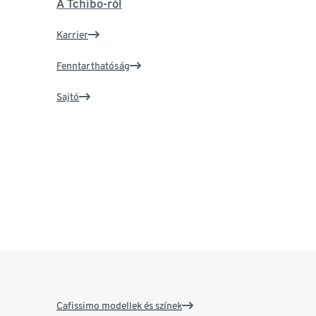
A Tchibo-ról
Karrier
Fenntarthatóság
Sajtó
Cafissimo modellek és színek