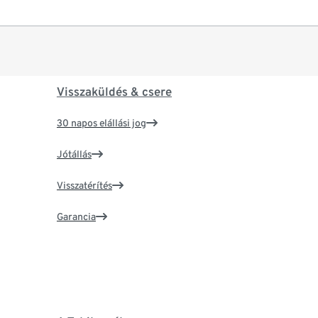
Visszaküldés & csere
30 napos elállási jog
Jótállás
Visszatérítés
Garancia