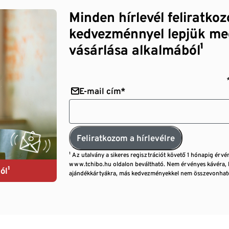
Minden hírlevél feliratko
kedvezménnyel lepjük me
vásárlása alkalmából¹
E-mail cím*
Feliratkozom a hírlevélre
¹ Az utalvány a sikeres regisztrációt követő 1 hónapig érvé
www.tchibo.hu oldalon beváltható. Nem érvényes kávéra, 
ól¹
ajándékkártyákra, más kedvezményekkel nem összevonható