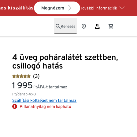
es kiszállítás
Megnézem
További információk
Keresés
4 üveg poháralátét szettben,
csillogó hatás
(3)
1 995
ÁFA-t tartalmaz
Ft
Ft/darab
498
Szállítási költséget nem tartalmaz
Pillanatnyilag nem kapható