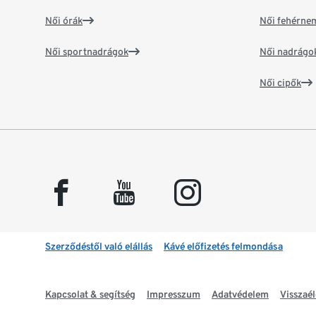
Női órák
Női fehérne
Női sportnadrágok
Női nadrágo
Női cipők
facebook
youtube
instagram
Szerződéstől való elállás
Kávé előfizetés felmondása
Kapcsolat & segítség
Impresszum
Adatvédelem
Visszaél