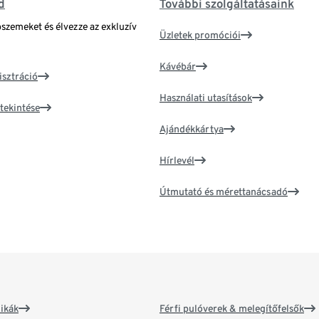
d
További szolgáltatásaink
bszemeket és élvezze az exkluzív
Üzletek promóciói
Kávébár
isztráció
Használati utasítások
tekintése
Ajándékkártya
Hírlevél
Útmutató és mérettanácsadó
ikák
Férfi pulóverek & melegítőfelsők