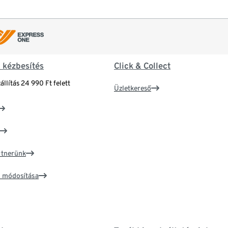
& kézbesítés
Click & Collect
állítás 24 990 Ft felett
Üzletkereső
artnerünk
ím módosítása