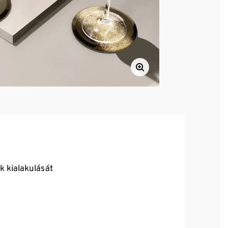
 kialakulását
nek