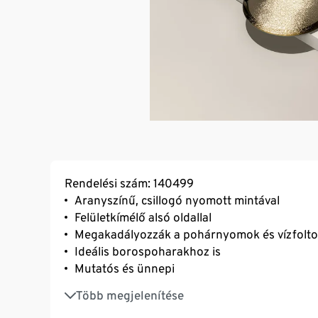
Rendelési szám: 140499
Aranyszínű, csillogó nyomott mintával
Felületkímélő alsó oldallal
Megakadályozzák a pohárnyomok és vízfoltok
Ideális borospoharakhoz is
Mutatós és ünnepi
Minden étkezőasztalon elegáns hatást kelte
Több megjelenítése
Ø egyenként kb. 10 cm