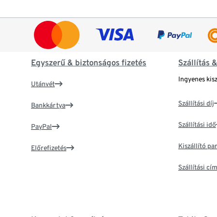
Egyszerű & biztonságos fizetés
Szállítás 
Ingyenes kisz
Utánvét
Szállítási díj
Bankkártya
Szállítási idő
PayPal
Kiszállító p
Előrefizetés
Szállítási c