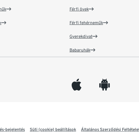
műk
Férfi övek
k
Férfi fehérneműk
Gyerekdivat
Babaruhák
appleinc
android
és-bejelentés
Süti (cookie) beállítások
Általános Szerződési Feltétele