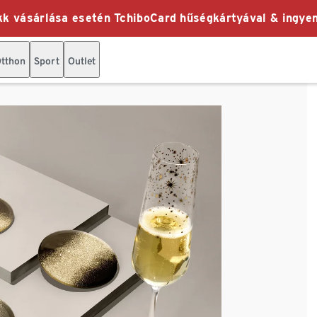
k vásárlása esetén TchiboCard hűségkártyával & ingyen
tthon
Sport
Outlet