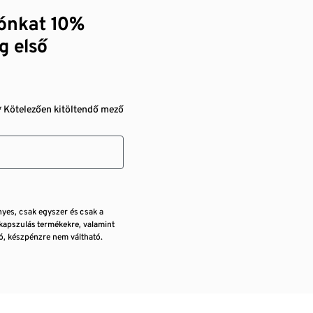
zónkat 10%
g első
* Kötelezően kitöltendő mező
nyes, csak egyszer és csak a
kapszulás termékekre, valamint
, készpénzre nem váltható.