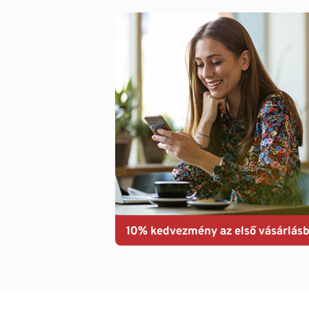
10% kedvezmény az első vásárlásb