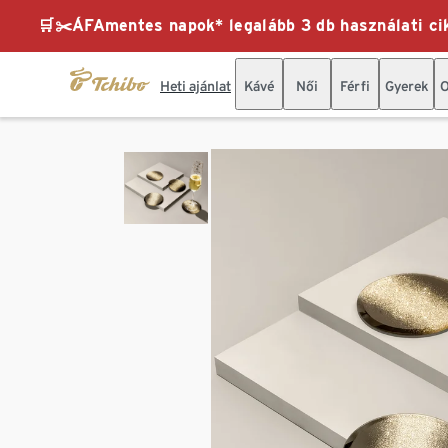
🛒✂️ÁFAmentes napok* legalább 3 db használati cik
Heti ajánlat
Kávé
Női
Férfi
Gyerek
O