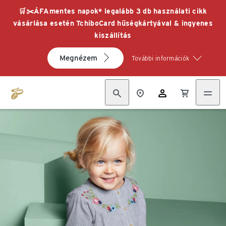
🛒✂️ÁFAmentes napok* legalább 3 db használati cikk
vásárlása esetén TchiboCard hűségkártyával & ingyenes
kiszállítás
Megnézem
További információk