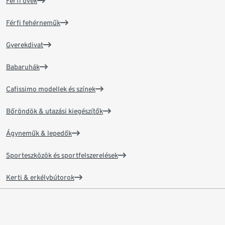
Férfi övek
Férfi fehérneműk
Gyerekdivat
Babaruhák
Cafissimo modellek és színek
Bőröndök & utazási kiegészítők
Ágyneműk & lepedők
Sporteszközök és sportfelszerelések
Kerti & erkélybútorok