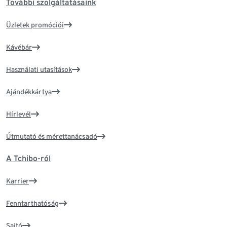
További szolgáltatásaink
Üzletek promóciói
Kávébár
Használati utasítások
Ajándékkártya
Hírlevél
Útmutató és mérettanácsadó
A Tchibo-ról
Karrier
Fenntarthatóság
Sajtó