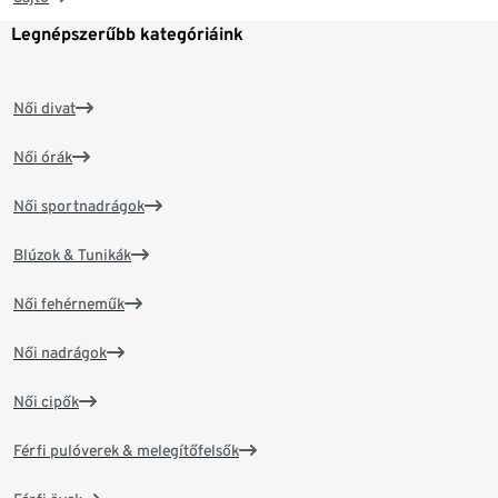
Legnépszerűbb kategóriáink
Női divat
Női órák
Női sportnadrágok
Blúzok & Tunikák
Női fehérneműk
Női nadrágok
Női cipők
Férfi pulóverek & melegítőfelsők