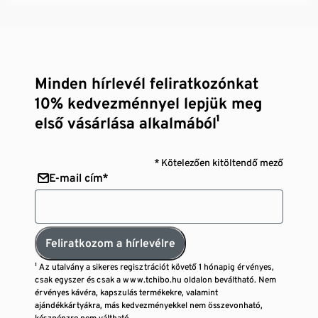
Minden hírlevél feliratkozónkat
10% kedvezménnyel lepjük meg
első vásárlása alkalmából¹
* Kötelezően kitöltendő mező
E-mail cím*
Feliratkozom a hírlevélre
¹ Az utalvány a sikeres regisztrációt követő 1 hónapig érvényes,
csak egyszer és csak a www.tchibo.hu oldalon beváltható. Nem
érvényes kávéra, kapszulás termékekre, valamint
ajándékkártyákra, más kedvezményekkel nem összevonható,
készpénzre nem váltható.