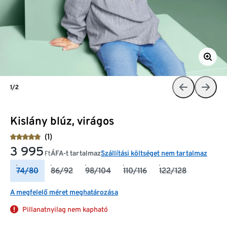
1/2
Kislány blúz, virágos
(1)
3 995
ÁFA-t tartalmaz
Szállítási költséget nem tartalmaz
Ft
74/80
86/92
98/104
110/116
122/128
A megfelelő méret meghatározása
Pillanatnyilag nem kapható