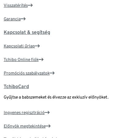
Visszatérítés
Garancia
Kapcsolat & segítség
Kapcsolati űrlap
Tchibo Online fiók
Promóciós szabályzatok
TchiboCard
Gyűjtse a babszemeket és élvezze az exkluzív előnyöket.
Ingyenes regisztráció
Előnyök megtekintése