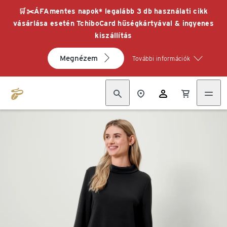
🛒✂️ÁFAmentes napok* legalább 3 db használati cikk
vásárlása esetén TchiboCard hűségkártyával & ingyenes
kiszállítás
Megnézem
További információk