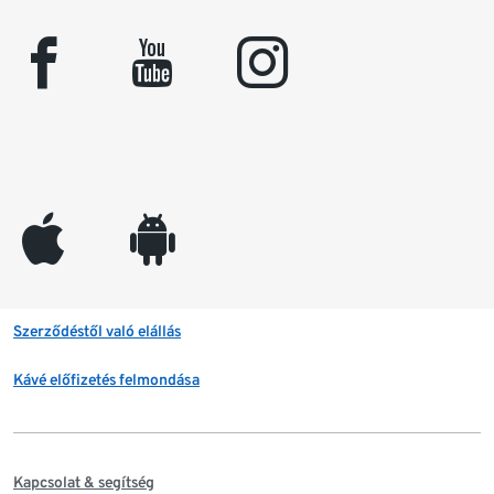
facebook
youtube
instagram
appleinc
android
Szerződéstől való elállás
Kávé előfizetés felmondása
Kapcsolat & segítség