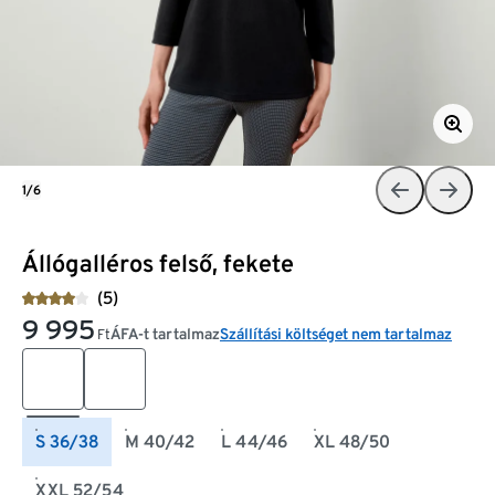
1/6
Állógalléros felső, fekete
(5)
9 995
ÁFA-t tartalmaz
Szállítási költséget nem tartalmaz
Ft
S 36/38
M 40/42
L 44/46
XL 48/50
XXL 52/54