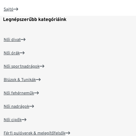
Sajtó
Legnépszerűbb kategóriáink
Női divat
Női órák
Női sportnadrágok
Blúzok & Tunikák
Női fehérneműk
Női nadrágok
Női cipők
Férfi pulóverek & melegítőfelsők