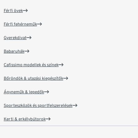
Férfi övek
Férfi fehérneműk
Gyerekdivat
Babaruhák
Cafissimo modellek és színek
Bőröndök & utazási kiegészítők
Ágyneműk & lepedők
Sporteszközök és sportfelszerelések
Kerti & erkélybútorok