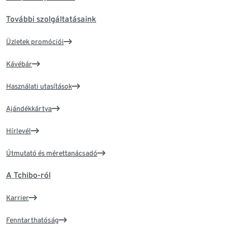
További szolgáltatásaink
Üzletek promóciói
Kávébár
Használati utasítások
Ajándékkártya
Hírlevél
Útmutató és mérettanácsadó
A Tchibo-ról
Karrier
Fenntarthatóság