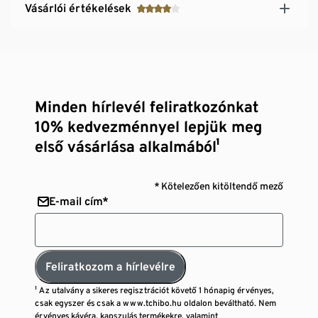
Vásárlói értékelések
Minden hírlevél feliratkozónkat
10% kedvezménnyel lepjük meg
első vásárlása alkalmából¹
* Kötelezően kitöltendő mező
E-mail cím*
Feliratkozom a hírlevélre
¹ Az utalvány a sikeres regisztrációt követő 1 hónapig érvényes,
csak egyszer és csak a www.tchibo.hu oldalon beváltható. Nem
érvényes kávéra, kapszulás termékekre, valamint