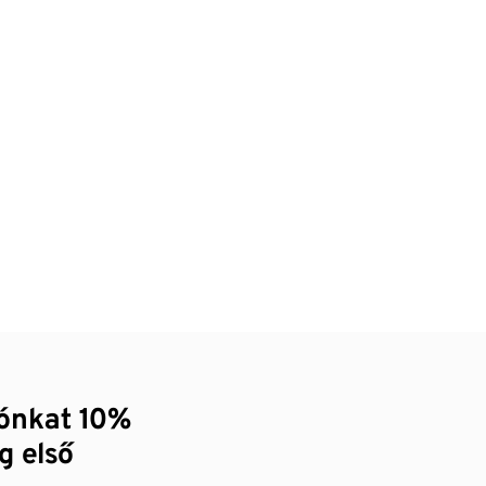
zónkat 10%
g első