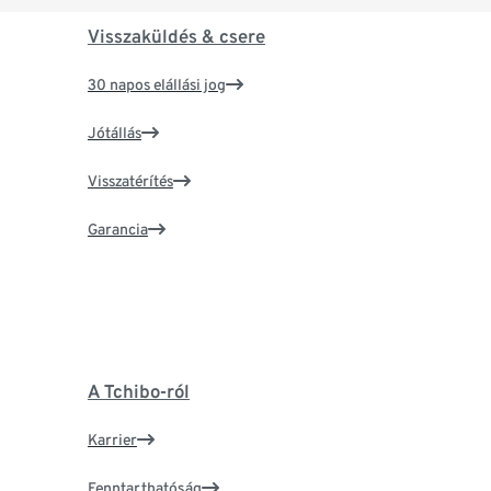
Visszaküldés & csere
30 napos elállási jog
Jótállás
Visszatérítés
Garancia
A Tchibo-ról
Karrier
Fenntarthatóság