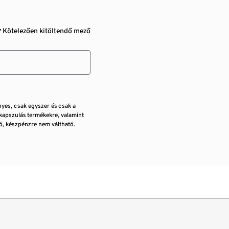
* Kötelezően kitöltendő mező
nyes, csak egyszer és csak a
kapszulás termékekre, valamint
, készpénzre nem váltható.