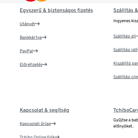
Egyszerű & biztonságos fizetés
Szállítás 
Ingyenes kisz
Utánvét
Szállítási díj
Bankkártya
Szállítási idő
PayPal
Kiszállító p
Előrefizetés
Szállítási c
Kapcsolat & segítség
TchiboCar
Gyűjtse a ba
Kapcsolati űrlap
előnyöket.
Tchibo Online fiók