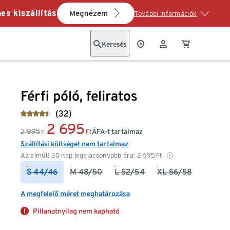
es kiszállítás
Megnézem
További információk
Keresés
Férfi póló, feliratos
(32)
2 695
2 995
ÁFA-t tartalmaz
Ft
Ft
Szállítási költséget nem tartalmaz
Az elmúlt 30 nap legalacsonyabb ára:
2 695
Ft
S 44/46
M 48/50
L 52/54
XL 56/58
A megfelelő méret meghatározása
Pillanatnyilag nem kapható