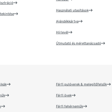
isztráció
Használati utasítások
tekintése
Ajándékkártya
Hírlevél
Útmutató és mérettanácsadó
ikák
Férfi pulóverek & melegítőfelsők
műk
Férfi övek
k
Férfi fehérneműk