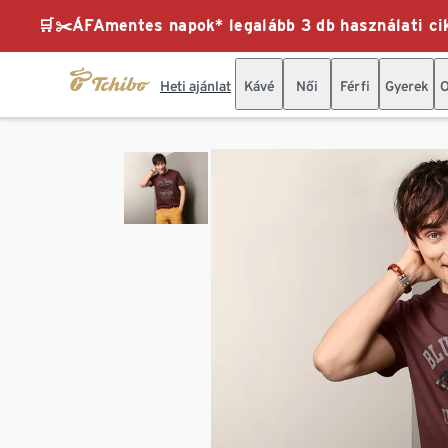
🛒✂️ÁFAmentes napok* legalább 3 db használati cik
Heti ajánlat
Kávé
Női
Férfi
Gyerek
O