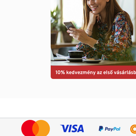
10% kedvezmény az első vásárlásb