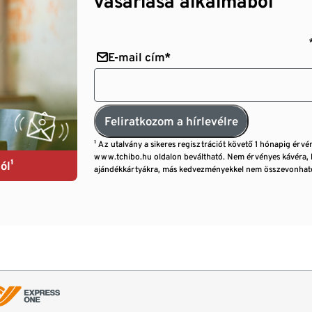
vásárlása alkalmából¹
E-mail cím*
Feliratkozom a hírlevélre
¹ Az utalvány a sikeres regisztrációt követő 1 hónapig érvé
www.tchibo.hu oldalon beváltható. Nem érvényes kávéra, 
ól¹
ajándékkártyákra, más kedvezményekkel nem összevonható