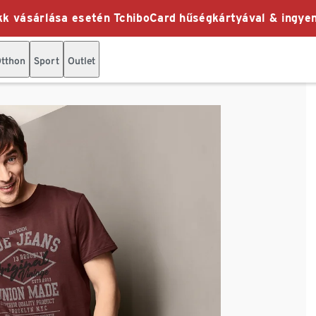
k vásárlása esetén TchiboCard hűségkártyával & ingyen
tthon
Sport
Outlet