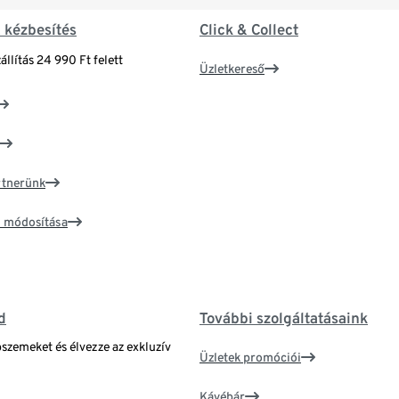
& kézbesítés
Click & Collect
állítás 24 990 Ft felett
Üzletkereső
artnerünk
ím módosítása
d
További szolgáltatásaink
bszemeket és élvezze az exkluzív
Üzletek promóciói
Kávébár