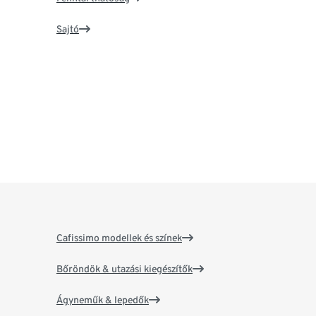
Sajtó
Cafissimo modellek és színek
Bőröndök & utazási kiegészítők
Ágyneműk & lepedők