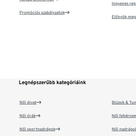
Ingyenes reg
Promóciós szabályzatok
Előnyök meg
Legnépszerűbb kategóriáink
Női divat
Blúzok & Tun
Női órák
Női fehérne
Női sportnadrágok
Női nadrágo