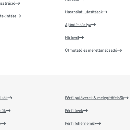
isztráció
Használati utasítások
tekintése
Ajándékkártya
Hírlevél
Útmutató és mérettanácsadó
ikák
Férfi pulóverek & melegítőfelsők
műk
Férfi övek
k
Férfi fehérneműk