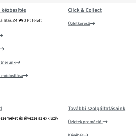
& kézbesítés
Click & Collect
állítás 24 990 Ft felett
Üzletkereső
artnerünk
ím módosítása
d
További szolgáltatásaink
bszemeket és élvezze az exkluzív
Üzletek promóciói
Kávébár