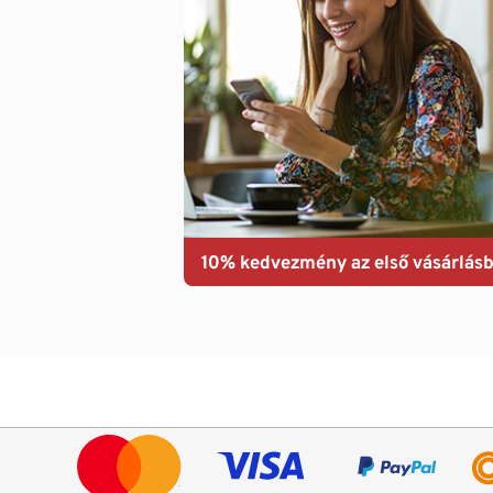
10% kedvezmény az első vásárlásb