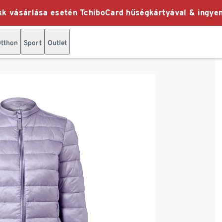
k vásárlása esetén TchiboCard hűségkártyával & ingyen
tthon
Sport
Outlet