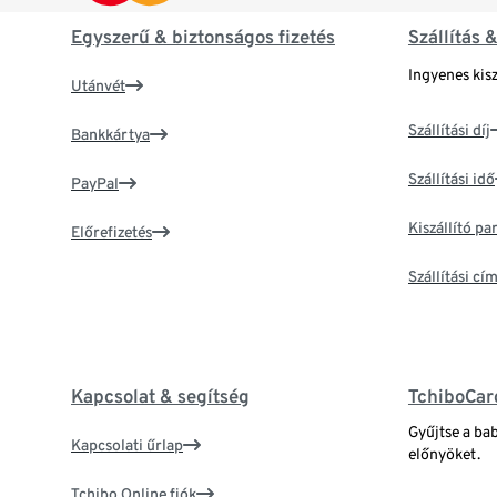
Egyszerű & biztonságos fizetés
Szállítás 
Ingyenes kisz
Utánvét
Szállítási díj
Bankkártya
Szállítási idő
PayPal
Kiszállító p
Előrefizetés
Szállítási c
Kapcsolat & segítség
TchiboCar
Gyűjtse a ba
Kapcsolati űrlap
előnyöket.
Tchibo Online fiók