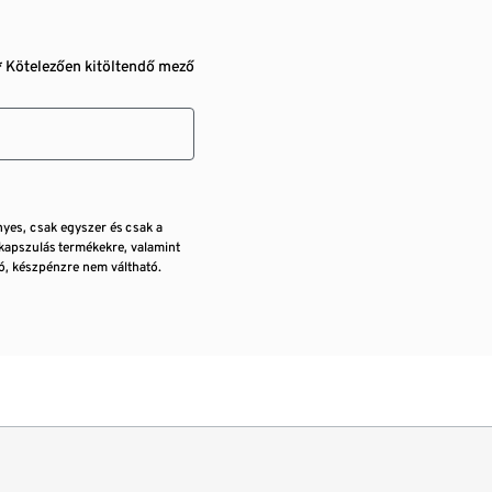
* Kötelezően kitöltendő mező
nyes, csak egyszer és csak a
kapszulás termékekre, valamint
, készpénzre nem váltható.