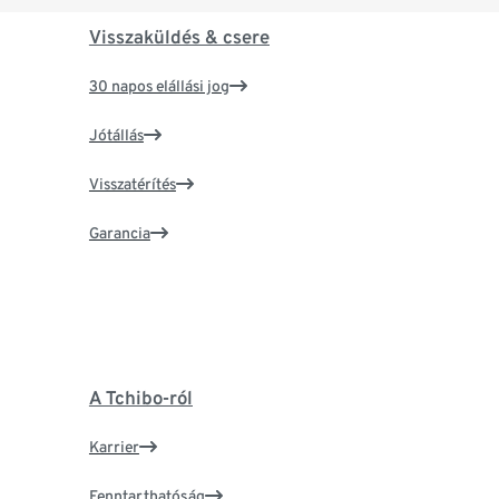
Visszaküldés & csere
30 napos elállási jog
Jótállás
Visszatérítés
Garancia
A Tchibo-ról
Karrier
Fenntarthatóság