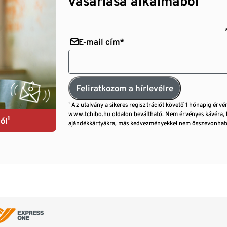
vásárlása alkalmából¹
E-mail cím*
Feliratkozom a hírlevélre
¹ Az utalvány a sikeres regisztrációt követő 1 hónapig érvé
www.tchibo.hu oldalon beváltható. Nem érvényes kávéra, 
ól¹
ajándékkártyákra, más kedvezményekkel nem összevonható