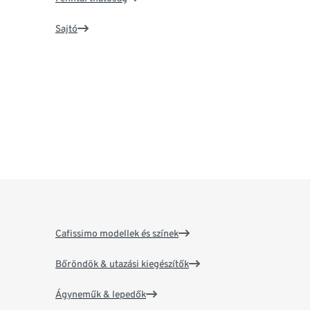
Sajtó
Cafissimo modellek és színek
Bőröndök & utazási kiegészítők
Ágyneműk & lepedők