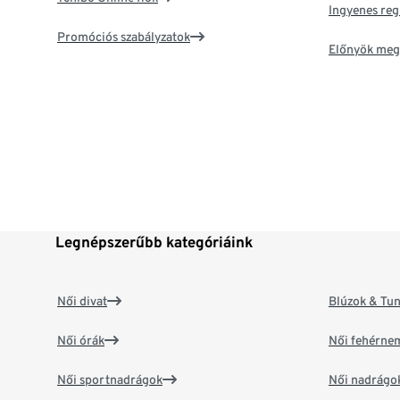
Ingyenes reg
Promóciós szabályzatok
Előnyök meg
Legnépszerűbb kategóriáink
Női divat
Blúzok & Tun
Női órák
Női fehérne
Női sportnadrágok
Női nadrágo