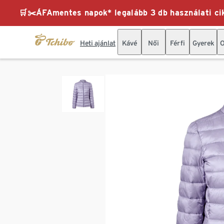
🛒✂️ÁFAmentes napok* legalább 3 db használati cik
Heti ajánlat
Kávé
Női
Férfi
Gyerek
O