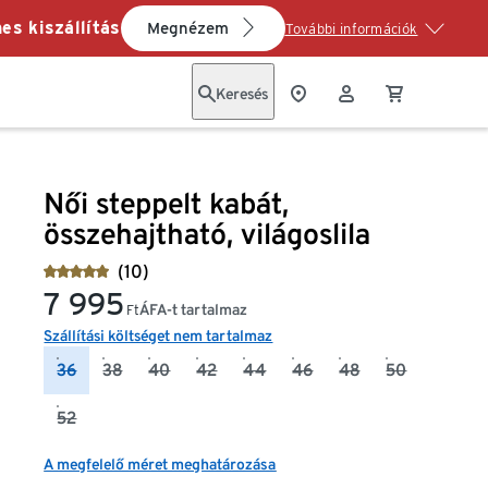
es kiszállítás
Megnézem
További információk
Keresés
Női steppelt kabát,
összehajtható, világoslila
(10)
7 995
ÁFA-t tartalmaz
Ft
Szállítási költséget nem tartalmaz
36
38
40
42
44
46
48
50
52
A megfelelő méret meghatározása