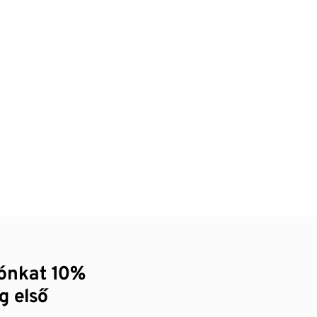
zónkat 10%
g első