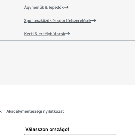
Ágyneműk & lepedők
Sporteszközök és sportfelszerelések
Kerti & erkélybútorok
k
Akadálymentességi nyilatkozat
Válasszon országot