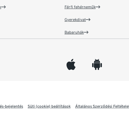
k
Férfi fehérneműk
Gyerekdivat
Babaruhák
appleinc
android
és-bejelentés
Süti (cookie) beállítások
Általános Szerződési Feltétele