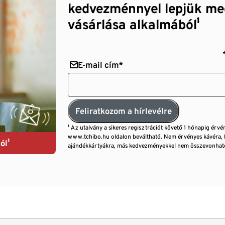
kedvezménnyel lepjük me
vásárlása alkalmából¹
E-mail cím*
Feliratkozom a hírlevélre
¹ Az utalvány a sikeres regisztrációt követő 1 hónapig érvé
www.tchibo.hu oldalon beváltható. Nem érvényes kávéra, 
ól¹
ajándékkártyákra, más kedvezményekkel nem összevonható