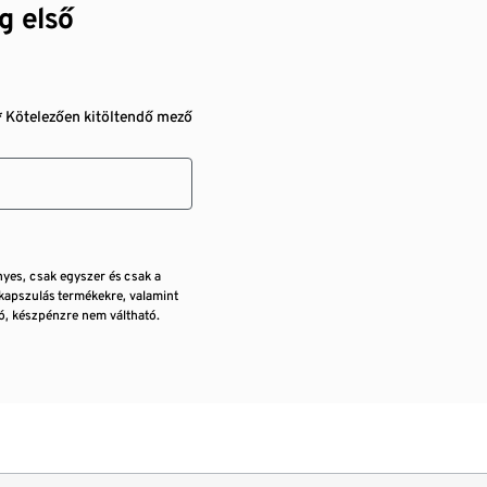
g első
* Kötelezően kitöltendő mező
nyes, csak egyszer és csak a
kapszulás termékekre, valamint
, készpénzre nem váltható.