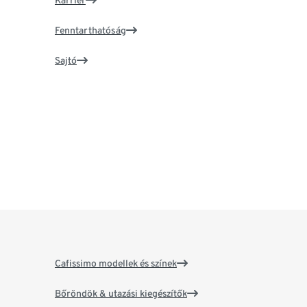
Karrier
Fenntarthatóság
Sajtó
Cafissimo modellek és színek
Bőröndök & utazási kiegészítők