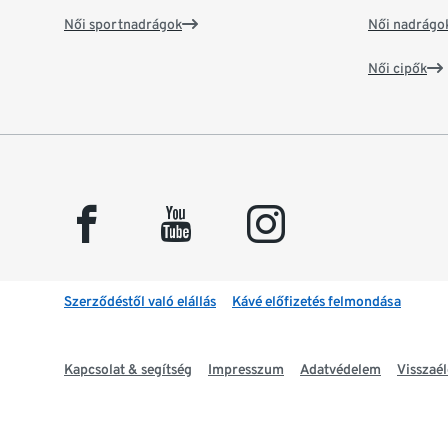
Női sportnadrágok
Női nadrágo
Női cipők
facebook
youtube
instagram
Szerződéstől való elállás
Kávé előfizetés felmondása
Kapcsolat & segítség
Impresszum
Adatvédelem
Visszaél