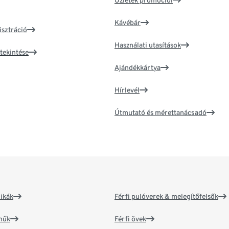
Üzletek promóciói
Kávébár
isztráció
Használati utasítások
tekintése
Ajándékkártya
Hírlevél
Útmutató és mérettanácsadó
ikák
Férfi pulóverek & melegítőfelsők
műk
Férfi övek