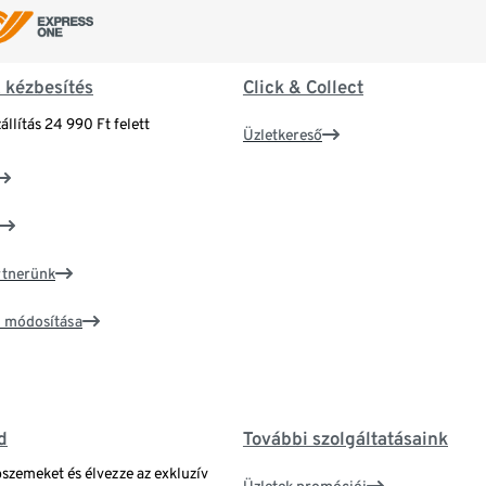
& kézbesítés
Click & Collect
állítás 24 990 Ft felett
Üzletkereső
artnerünk
ím módosítása
d
További szolgáltatásaink
bszemeket és élvezze az exkluzív