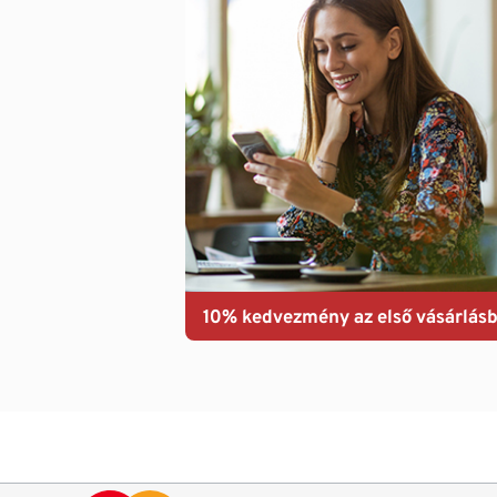
10% kedvezmény az első vásárlásb