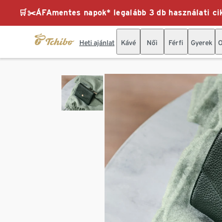
🛒✂️ÁFAmentes napok* legalább 3 db használati cik
Heti ajánlat
Kávé
Női
Férfi
Gyerek
O