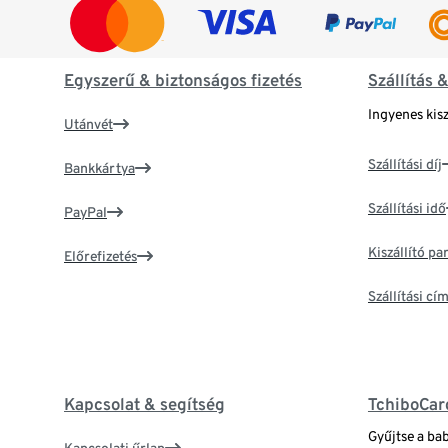
Egyszerű & biztonságos fizetés
Szállítás 
Ingyenes kisz
Utánvét
Szállítási díj
Bankkártya
Szállítási idő
PayPal
Kiszállító p
Előrefizetés
Szállítási c
Kapcsolat & segítség
TchiboCar
Gyűjtse a ba