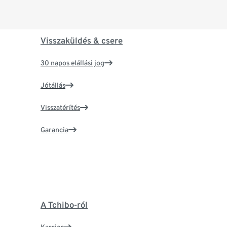
Visszaküldés & csere
30 napos elállási jog
Jótállás
Visszatérítés
Garancia
A Tchibo-ról