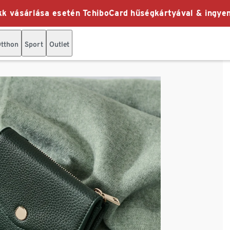
k vásárlása esetén TchiboCard hűségkártyával & ingyen
tthon
Sport
Outlet