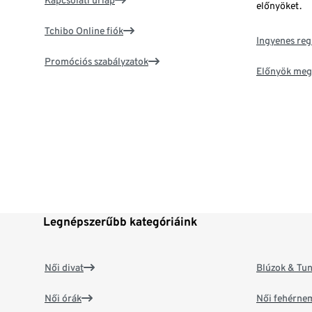
Kapcsolati űrlap
előnyöket.
Tchibo Online fiók
Ingyenes reg
Promóciós szabályzatok
Előnyök meg
Legnépszerűbb kategóriáink
Női divat
Blúzok & Tun
Női órák
Női fehérne