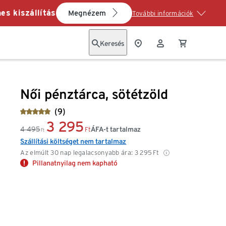
es kiszállítás
Megnézem
További információk
Keresés
Női pénztárca, sötétzöld
(9)
3 295
4 495
ÁFA-t tartalmaz
Ft
Ft
Szállítási költséget nem tartalmaz
Az elmúlt 30 nap legalacsonyabb ára:
3 295
Ft
Pillanatnyilag nem kapható