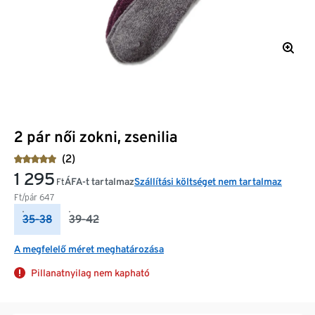
2 pár női zokni, zsenilia
(2)
1 295
ÁFA-t tartalmaz
Szállítási költséget nem tartalmaz
Ft
Ft/pár
647
35-38
39-42
A megfelelő méret meghatározása
Pillanatnyilag nem kapható