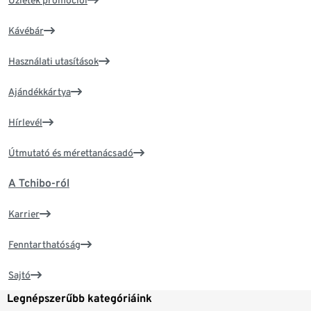
Üzletek promóciói
Kávébár
Használati utasítások
Ajándékkártya
Hírlevél
Útmutató és mérettanácsadó
A Tchibo-ról
Karrier
Fenntarthatóság
Sajtó
Legnépszerűbb kategóriáink