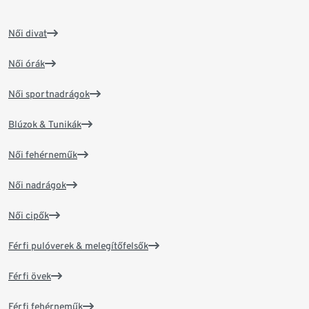
Női divat
Női órák
Női sportnadrágok
Blúzok & Tunikák
Női fehérneműk
Női nadrágok
Női cipők
Férfi pulóverek & melegítőfelsők
Férfi övek
Férfi fehérneműk