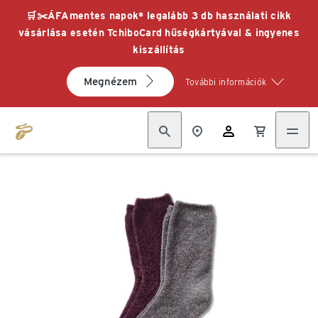
🛒✂️ÁFAmentes napok* legalább 3 db használati cikk
vásárlása esetén TchiboCard hűségkártyával & ingyenes
kiszállítás
Megnézem
További információk