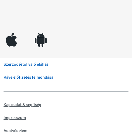
appleinc
android
Szerződéstől való elállás
Kávé előfizetés felmondása
Kapcsolat & segítség
Impresszum
Adatvédelem