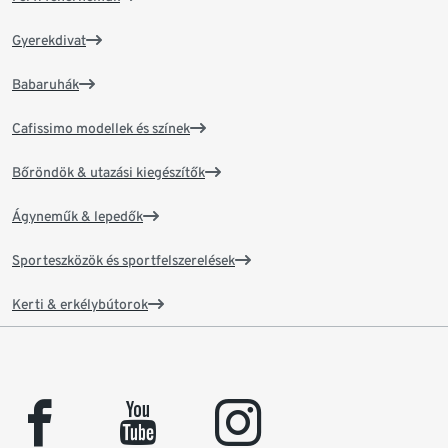
Gyerekdivat
Babaruhák
Cafissimo modellek és színek
Bőröndök & utazási kiegészítők
Ágyneműk & lepedők
Sporteszközök és sportfelszerelések
Kerti & erkélybútorok
facebook
youtube
instagram