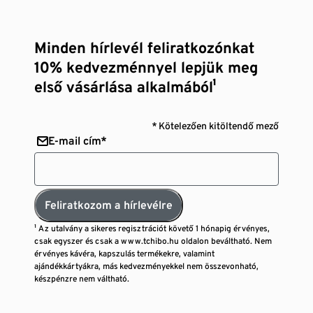
Minden hírlevél feliratkozónkat
10% kedvezménnyel lepjük meg
első vásárlása alkalmából¹
* Kötelezően kitöltendő mező
E-mail cím*
Feliratkozom a hírlevélre
¹ Az utalvány a sikeres regisztrációt követő 1 hónapig érvényes,
csak egyszer és csak a www.tchibo.hu oldalon beváltható. Nem
érvényes kávéra, kapszulás termékekre, valamint
ajándékkártyákra, más kedvezményekkel nem összevonható,
készpénzre nem váltható.