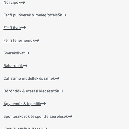
Női cipők
Férfi pulóverek & melegítőfelsők
Férfi övek
Férfi fehérneműk
Gyerekdivat
Babaruhák
Cafissimo modellek és színek
Bőröndök & utazási kiegészítők
Ágyneműk & lepedők
Sporteszközök és sportfelszerelések