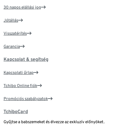
30 napos elállási jog
Jótállás
Visszatérítés
Garancia
Kapcsolat & segítség
Kapcsolati űrlap
Tchibo Online fiók
Promóciós szabályzatok
TchiboCard
Gyűjtse a babszemeket és élvezze az exkluzív előnyöket.