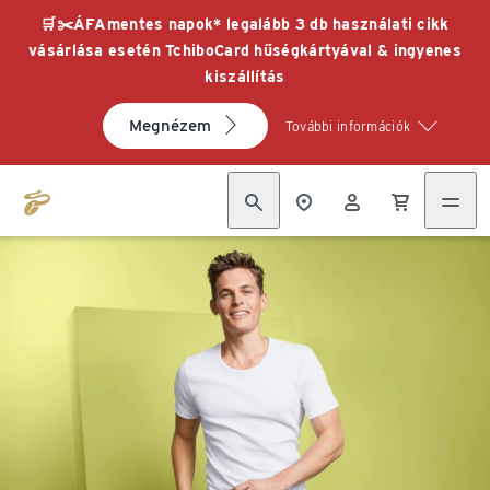
🛒✂️ÁFAmentes napok* legalább 3 db használati cikk
vásárlása esetén TchiboCard hűségkártyával & ingyenes
kiszállítás
Megnézem
További információk