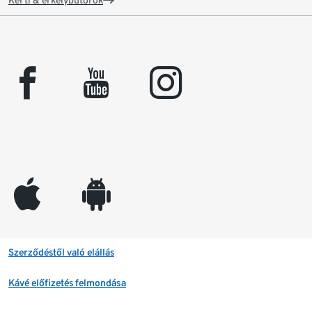
Kerti & erkélybútorok
facebook
youtube
instagram
appleinc
android
Szerződéstől való elállás
Kávé előfizetés felmondása