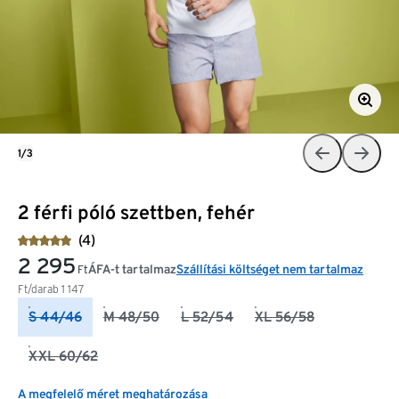
1/3
2 férfi póló szettben, fehér
(4)
2 295
ÁFA-t tartalmaz
Szállítási költséget nem tartalmaz
Ft
Ft/darab
1 147
S 44/46
M 48/50
L 52/54
XL 56/58
XXL 60/62
A megfelelő méret meghatározása