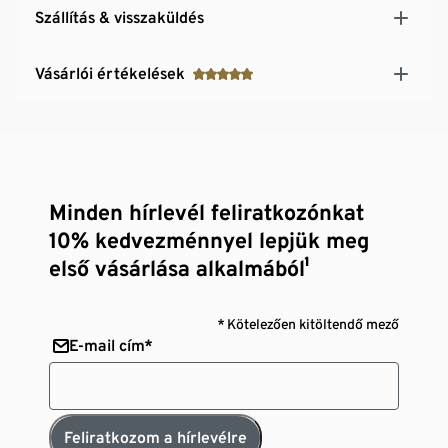
Szállítás & visszaküldés
Vásárlói értékelések
Minden hírlevél feliratkozónkat
10% kedvezménnyel lepjük meg
első vásárlása alkalmából¹
* Kötelezően kitöltendő mező
E-mail cím*
Feliratkozom a hírlevélre