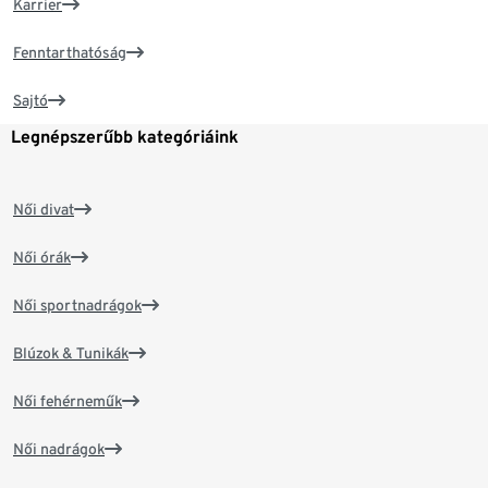
Karrier
Fenntarthatóság
Sajtó
Legnépszerűbb kategóriáink
Női divat
Női órák
Női sportnadrágok
Blúzok & Tunikák
Női fehérneműk
Női nadrágok