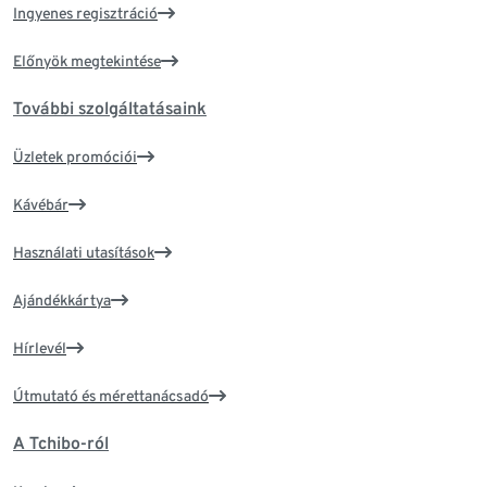
Ingyenes regisztráció
Előnyök megtekintése
További szolgáltatásaink
Üzletek promóciói
Kávébár
Használati utasítások
Ajándékkártya
Hírlevél
Útmutató és mérettanácsadó
A Tchibo-ról