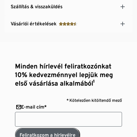
Szállítás & visszaküldés
Vásárlói értékelések
Minden hírlevél feliratkozónkat
10% kedvezménnyel lepjük meg
első vásárlása alkalmából¹
* Kötelezően kitöltendő mező
E-mail cím*
Feliratkozom a hírlevélre