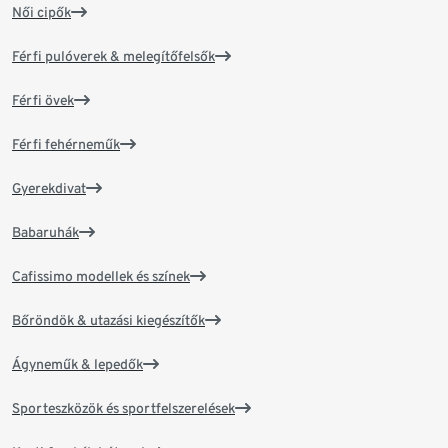
Női cipők
Férfi pulóverek & melegítőfelsők
Férfi övek
Férfi fehérneműk
Gyerekdivat
Babaruhák
Cafissimo modellek és színek
Bőröndök & utazási kiegészítők
Ágyneműk & lepedők
Sporteszközök és sportfelszerelések