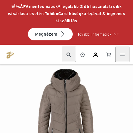
🛒✂️ÁFAmentes napok* legalább 3 db használati cikk
vásárlása esetén TchiboCard hűségkártyával & ingyenes
kiszállítás
Megnézem
További információk