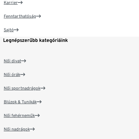
Karrier
Fenntarthatóság
Sajtó
Legnépszerűbb kategóriáink
Női divat
Női órák
Női sportnadrágok
Blúzok & Tunikák
Női fehérneműk
Női nadrágok