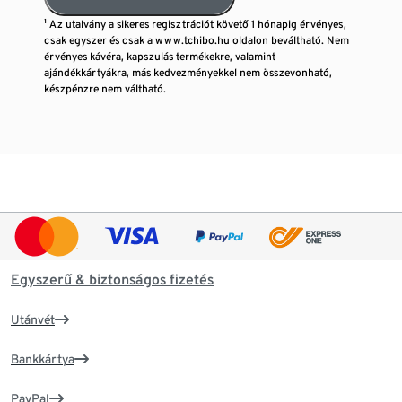
¹ Az utalvány a sikeres regisztrációt követő 1 hónapig érvényes,
csak egyszer és csak a www.tchibo.hu oldalon beváltható. Nem
érvényes kávéra, kapszulás termékekre, valamint
ajándékkártyákra, más kedvezményekkel nem összevonható,
készpénzre nem váltható.
Egyszerű & biztonságos fizetés
Utánvét
Bankkártya
PayPal