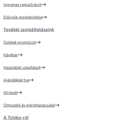
Ingyenes regisztráció
Előnyök megtekintése
További szolgáltatásaink
Üzletek promóciói
Kávébár
Használati utasítások
Ajándékkártya
Hírlevél
Útmutató és mérettanácsadó
A Tchibo-ról