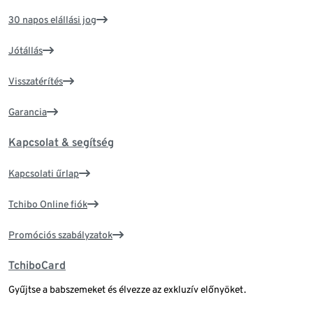
30 napos elállási jog
Jótállás
Visszatérítés
Garancia
Kapcsolat & segítség
Kapcsolati űrlap
Tchibo Online fiók
Promóciós szabályzatok
TchiboCard
Gyűjtse a babszemeket és élvezze az exkluzív előnyöket.