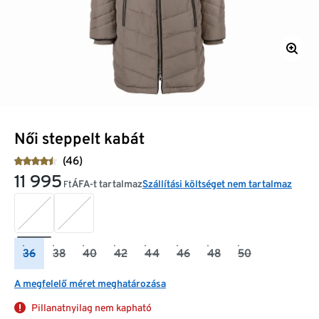
Női steppelt kabát
(46)
11 995
ÁFA-t tartalmaz
Szállítási költséget nem tartalmaz
Ft
36
38
40
42
44
46
48
50
A megfelelő méret meghatározása
Pillanatnyilag nem kapható