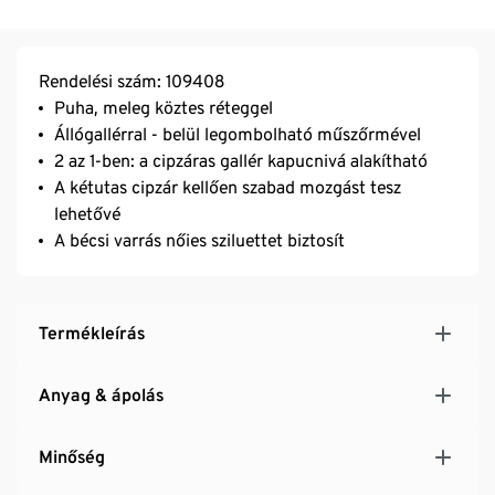
Rendelési szám: 109408
Puha, meleg köztes réteggel
Állógallérral - belül legombolható műszőrmével
2 az 1-ben: a cipzáras gallér kapucnivá alakítható
A kétutas cipzár kellően szabad mozgást tesz
lehetővé
A bécsi varrás nőies sziluettet biztosít
Termékleírás
Anyag & ápolás
Minőség