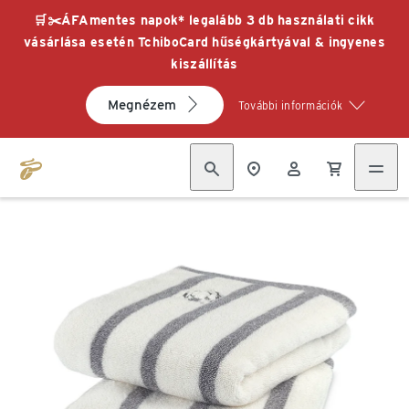
🛒✂️ÁFAmentes napok* legalább 3 db használati cikk
vásárlása esetén TchiboCard hűségkártyával & ingyenes
kiszállítás
Megnézem
További információk