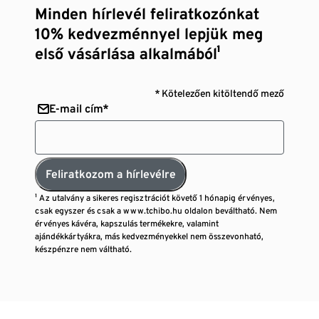
Minden hírlevél feliratkozónkat
10% kedvezménnyel lepjük meg
első vásárlása alkalmából¹
* Kötelezően kitöltendő mező
E-mail cím*
Feliratkozom a hírlevélre
¹ Az utalvány a sikeres regisztrációt követő 1 hónapig érvényes,
csak egyszer és csak a www.tchibo.hu oldalon beváltható. Nem
érvényes kávéra, kapszulás termékekre, valamint
ajándékkártyákra, más kedvezményekkel nem összevonható,
készpénzre nem váltható.