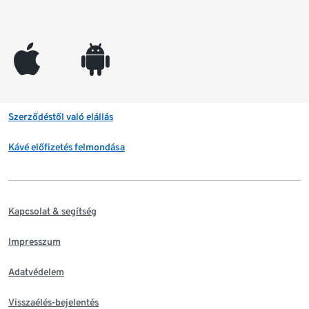
appleinc
android
Szerződéstől való elállás
Kávé előfizetés felmondása
Kapcsolat & segítség
Impresszum
Adatvédelem
Visszaélés-bejelentés