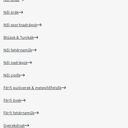
Női órák
Női sportnadrágok
Blúzok & Tunikák
Női fehérneműk
Női nadrágok
Női cipők
Férfi pulóverek & melegítőfelsők
Férfi övek
Férfi fehérneműk
Gyerekdivat