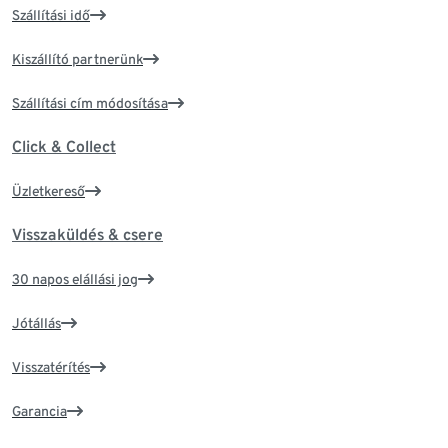
Szállítási idő
Kiszállító partnerünk
Szállítási cím módosítása
Click & Collect
Üzletkereső
Visszaküldés & csere
30 napos elállási jog
Jótállás
Visszatérítés
Garancia