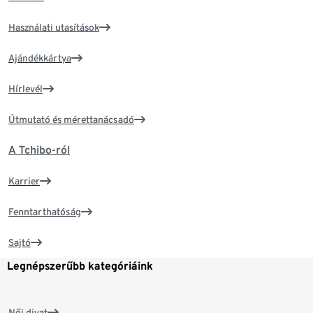
Használati utasítások
Ajándékkártya
Hírlevél
Útmutató és mérettanácsadó
A Tchibo-ról
Karrier
Fenntarthatóság
Sajtó
Legnépszerűbb kategóriáink
Női divat