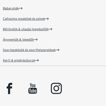
Babaruhák
Cafissimo modellek és színek
Bőröndök & utazási kiegészítők
Ágyneműk & lepedők
Sporteszközök és sportfelszerelések
Kerti & erkélybútorok
facebook
youtube
instagram