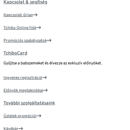
Kapcsolat & segítség
Kapcsolati űrlap
Tchibo Online fiók
Promóciós szabályzatok
TchiboCard
Gyűjtse a babszemeket és élvezze az exkluzív előnyöket.
Ingyenes regisztráció
Előnyök megtekintése
További szolgáltatásaink
Üzletek promóciói
Kávébár