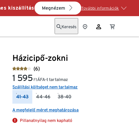
es kiszállítás
Megnézem
További információk
Keresés
Házicipő-zokni
(6)
1 595
ÁFA-t tartalmaz
Ft
Szállítási költséget nem tartalmaz
41-43
44-46
38-40
A megfelelő méret meghatározása
Pillanatnyilag nem kapható