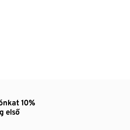
zónkat 10%
g első