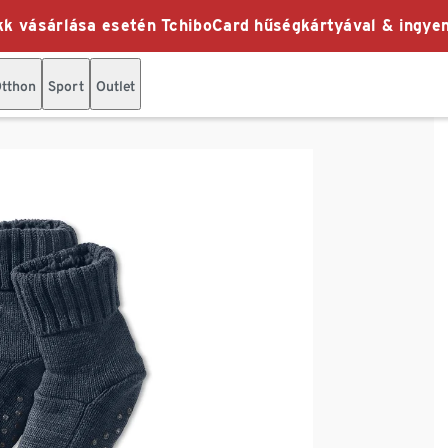
k vásárlása esetén TchiboCard hűségkártyával & ingyen
tthon
Sport
Outlet