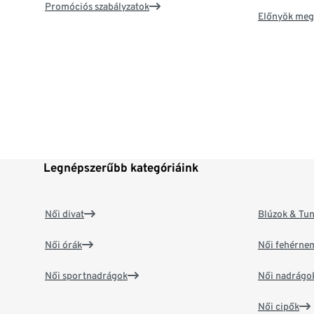
Promóciós szabályzatok
Előnyök meg
Legnépszerűbb kategóriáink
Női divat
Blúzok & Tun
Női órák
Női fehérne
Női sportnadrágok
Női nadrágo
Női cipők