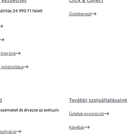
& kézbesítés
Click & Collect
állítás 24 990 Ft felett
Üzletkereső
artnerünk
ím módosítása
d
További szolgáltatásaink
bszemeket és élvezze az exkluzív
Üzletek promóciói
Kávébár
isztráció