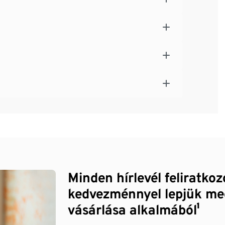
Minden hírlevél feliratko
kedvezménnyel lepjük me
vásárlása alkalmából¹