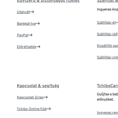
Egyszerű & biztonságos fizetés
Szállítás 
Ingyenes kisz
Utánvét
Szállítási díj
Bankkártya
Szállítási idő
PayPal
Kiszállító p
Előrefizetés
Szállítási c
Kapcsolat & segítség
TchiboCar
Gyűjtse a ba
Kapcsolati űrlap
előnyöket.
Tchibo Online fiók
Ingyenes reg