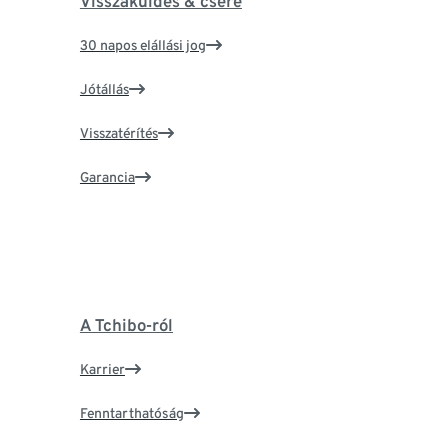
Visszaküldés & csere
30 napos elállási jog
Jótállás
Visszatérítés
Garancia
A Tchibo-ról
Karrier
Fenntarthatóság