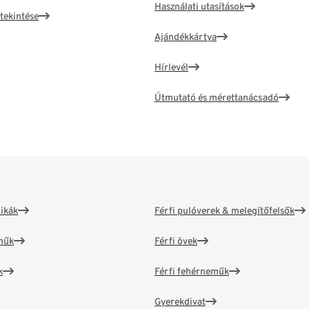
Használati utasítások
tekintése
Ajándékkártya
Hírlevél
Útmutató és mérettanácsadó
ikák
Férfi pulóverek & melegítőfelsők
műk
Férfi övek
k
Férfi fehérneműk
Gyerekdivat