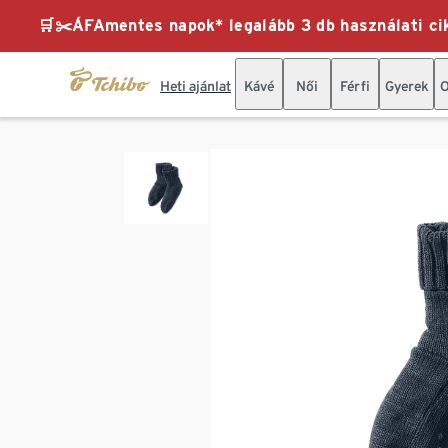
🛒✂️ÁFAmentes napok* legalább 3 db használati cik
Heti ajánlat
Kávé
Női
Férfi
Gyerek
O