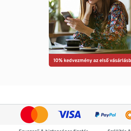
10% kedvezmény az első vásárlásb