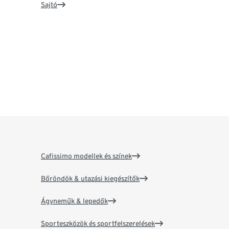
Sajtó
Cafissimo modellek és színek
Bőröndök & utazási kiegészítők
Ágyneműk & lepedők
Sporteszközök és sportfelszerelések