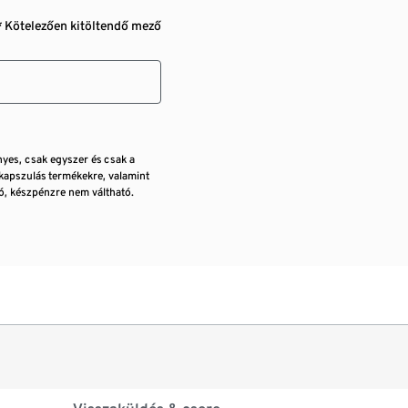
* Kötelezően kitöltendő mező
nyes, csak egyszer és csak a
kapszulás termékekre, valamint
, készpénzre nem váltható.