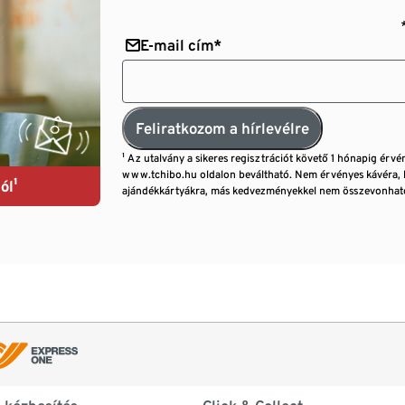
E-mail cím*
Feliratkozom a hírlevélre
¹ Az utalvány a sikeres regisztrációt követő 1 hónapig érvé
www.tchibo.hu oldalon beváltható. Nem érvényes kávéra, 
ól¹
ajándékkártyákra, más kedvezményekkel nem összevonható