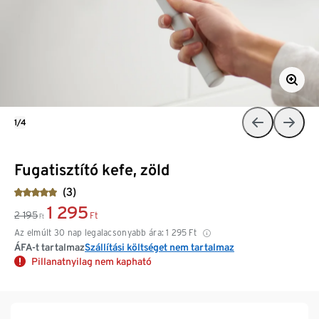
1/4
Fugatisztító kefe, zöld
(3)
1 295
2 195
Ft
Ft
Az elmúlt 30 nap legalacsonyabb ára:
1 295
Ft
ÁFA-t tartalmaz
Szállítási költséget nem tartalmaz
Pillanatnyilag nem kapható