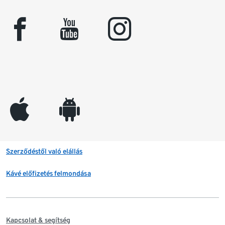
facebook
youtube
instagram
appleinc
android
Szerződéstől való elállás
Kávé előfizetés felmondása
Kapcsolat & segítség