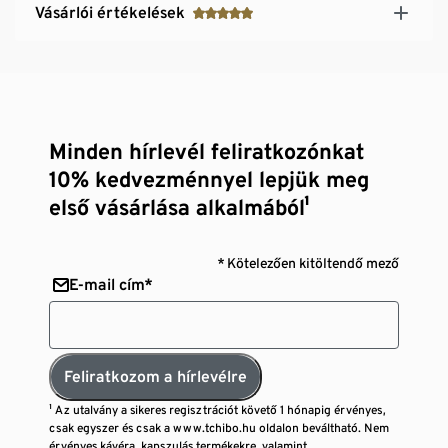
Vásárlói értékelések
Minden hírlevél feliratkozónkat
10% kedvezménnyel lepjük meg
első vásárlása alkalmából¹
* Kötelezően kitöltendő mező
E-mail cím*
Feliratkozom a hírlevélre
¹ Az utalvány a sikeres regisztrációt követő 1 hónapig érvényes,
csak egyszer és csak a www.tchibo.hu oldalon beváltható. Nem
érvényes kávéra, kapszulás termékekre, valamint