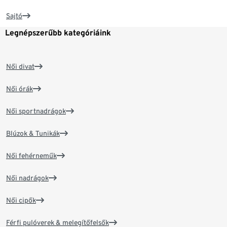
Sajtó
Legnépszerűbb kategóriáink
Női divat
Női órák
Női sportnadrágok
Blúzok & Tunikák
Női fehérneműk
Női nadrágok
Női cipők
Férfi pulóverek & melegítőfelsők