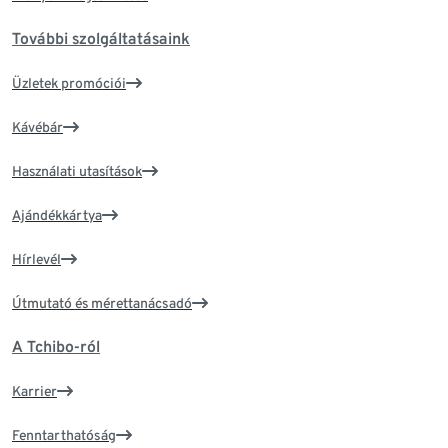
További szolgáltatásaink
Üzletek promóciói
Kávébár
Használati utasítások
Ajándékkártya
Hírlevél
Útmutató és mérettanácsadó
A Tchibo-ról
Karrier
Fenntarthatóság