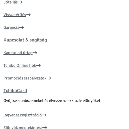
Jótállás
Visszatérítés
Garancia
Kapcsolat & segítség
Kapcsolati űrlap
Tchibo Online fiók
Promóciós szabályzatok
TchiboCard
Gyűjtse a babszemeket és élvezze az exkluzív előnyöket.
Ingyenes regisztráció
Előnyök megtekintése