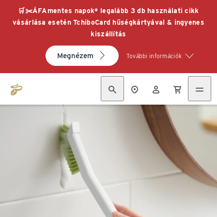
🛒✂️ÁFAmentes napok* legalább 3 db használati cikk
vásárlása esetén TchiboCard hűségkártyával & ingyenes
kiszállítás
Megnézem
További információk