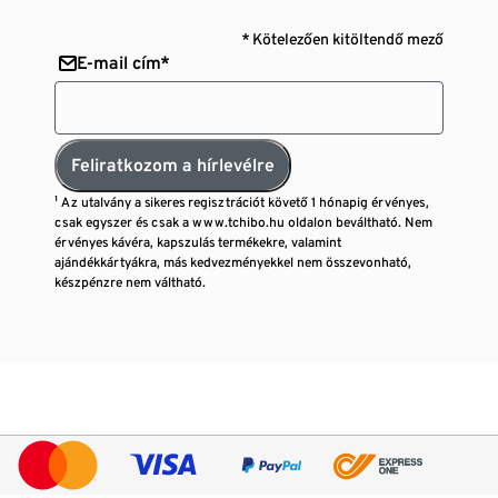
* Kötelezően kitöltendő mező
E-mail cím*
Feliratkozom a hírlevélre
¹ Az utalvány a sikeres regisztrációt követő 1 hónapig érvényes,
csak egyszer és csak a www.tchibo.hu oldalon beváltható. Nem
érvényes kávéra, kapszulás termékekre, valamint
ajándékkártyákra, más kedvezményekkel nem összevonható,
készpénzre nem váltható.