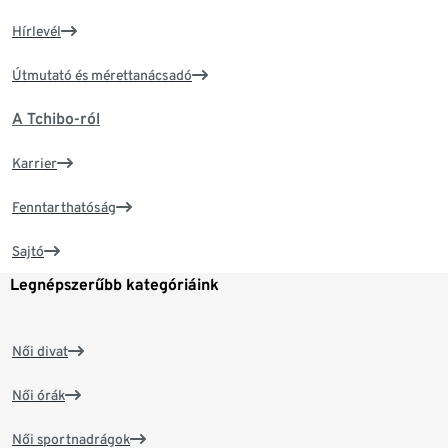
Hírlevél
Útmutató és mérettanácsadó
A Tchibo-ról
Karrier
Fenntarthatóság
Sajtó
Legnépszerűbb kategóriáink
Női divat
Női órák
Női sportnadrágok