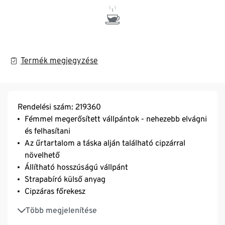
Termék megjegyzése
Rendelési szám: 219360
Fémmel megerősített vállpántok - nehezebb elvágni
és felhasítani
Az űrtartalom a táska alján található cipzárral
növelhető
Állítható hosszúságú vállpánt
Strapabíró külső anyag
Cipzáras főrekesz
Elöl cipzáras rekesz
Több megjelenítése
Belül további cipzáras és nyitott rekeszek