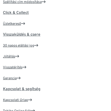
Szállítási cím módosítása
Click & Collect
Üzletkereső
Visszaküldés & csere
30 napos elállási jog
Jótállás
Visszatérítés
Garancia
Kapcsolat & segítség
Kapcsolati űrlap
Tchibo Online fiók