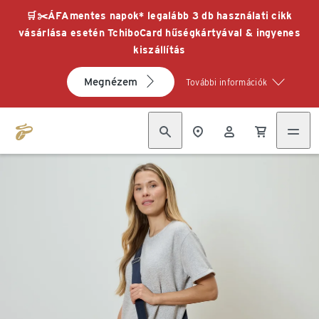
🛒✂️ÁFAmentes napok* legalább 3 db használati cikk
vásárlása esetén TchiboCard hűségkártyával & ingyenes
kiszállítás
Megnézem
További információk