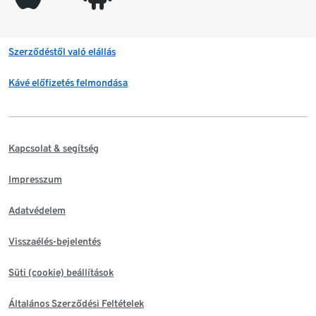
Szerződéstől való elállás
Kávé előfizetés felmondása
Kapcsolat & segítség
Impresszum
Adatvédelem
Visszaélés-bejelentés
Süti (cookie) beállítások
Általános Szerződési Feltételek