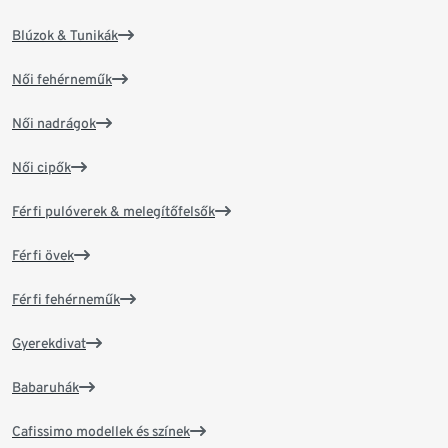
Blúzok & Tunikák
Női fehérneműk
Női nadrágok
Női cipők
Férfi pulóverek & melegítőfelsők
Férfi övek
Férfi fehérneműk
Gyerekdivat
Babaruhák
Cafissimo modellek és színek