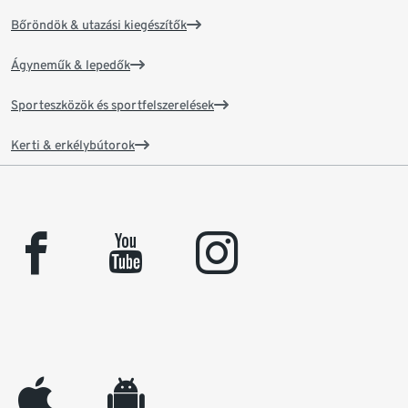
Bőröndök & utazási kiegészítők
Ágyneműk & lepedők
Sporteszközök és sportfelszerelések
Kerti & erkélybútorok
facebook
youtube
instagram
appleinc
android