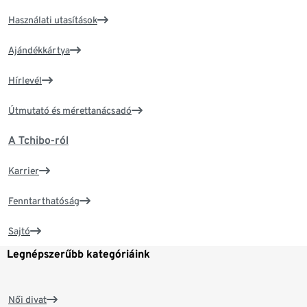
Használati utasítások
Ajándékkártya
Hírlevél
Útmutató és mérettanácsadó
A Tchibo-ról
Karrier
Fenntarthatóság
Sajtó
Legnépszerűbb kategóriáink
Női divat