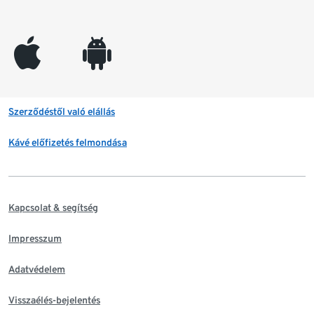
appleinc
android
Szerződéstől való elállás
Kávé előfizetés felmondása
Kapcsolat & segítség
Impresszum
Adatvédelem
Visszaélés-bejelentés