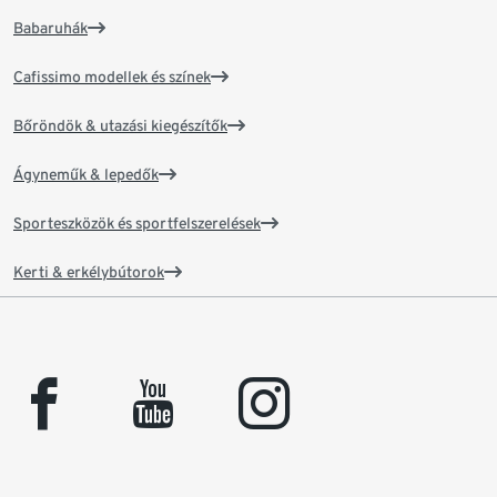
Babaruhák
Cafissimo modellek és színek
Bőröndök & utazási kiegészítők
Ágyneműk & lepedők
Sporteszközök és sportfelszerelések
Kerti & erkélybútorok
facebook
youtube
instagram