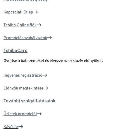
Kapcsolati űrlap
Tchibo Online fiók
Promóciós szabályzatok
TchiboCard
Gyűjtse a babszemeket és élvezze az exkluzív előnyöket.
Ingyenes regisztráció
Előnyök megtekintése
További szolgáltatásaink
Üzletek promóciói
Kávébár