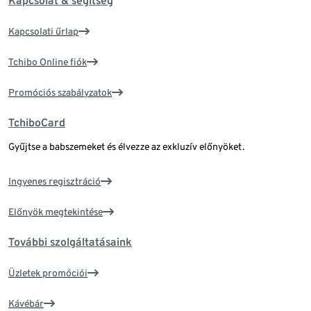
Kapcsolat & segítség
Kapcsolati űrlap
Tchibo Online fiók
Promóciós szabályzatok
TchiboCard
Gyűjtse a babszemeket és élvezze az exkluzív előnyöket.
Ingyenes regisztráció
Előnyök megtekintése
További szolgáltatásaink
Üzletek promóciói
Kávébár