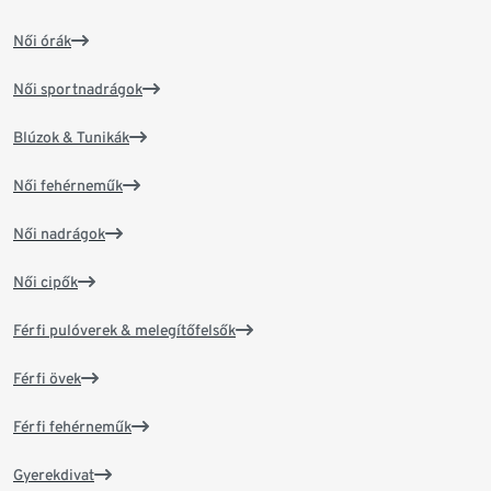
Női órák
Női sportnadrágok
Blúzok & Tunikák
Női fehérneműk
Női nadrágok
Női cipők
Férfi pulóverek & melegítőfelsők
Férfi övek
Férfi fehérneműk
Gyerekdivat