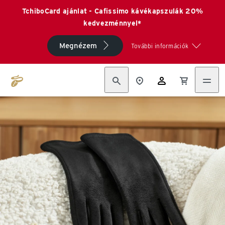
TchiboCard ajánlat - Cafissimo kávékapszulák 20%
kedvezménnyel*
Megnézem
További információk