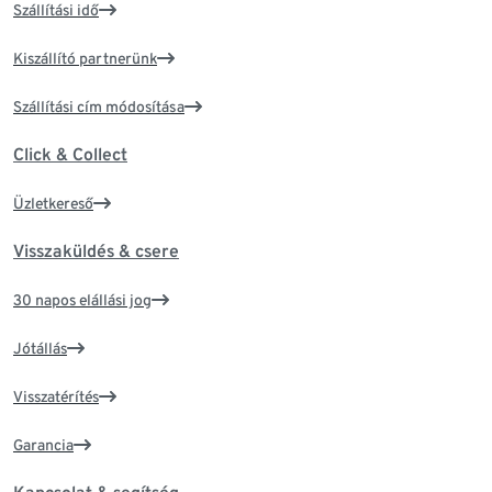
Szállítási idő
Kiszállító partnerünk
Szállítási cím módosítása
Click & Collect
Üzletkereső
Visszaküldés & csere
30 napos elállási jog
Jótállás
Visszatérítés
Garancia