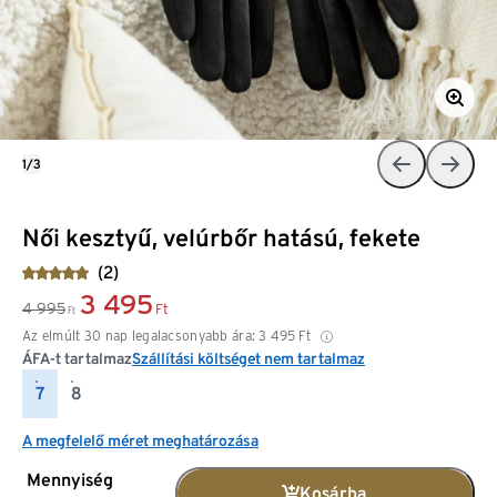
1/3
Női kesztyű, velúrbőr hatású, fekete
(2)
3 495
4 995
Ft
Ft
Az elmúlt 30 nap legalacsonyabb ára:
3 495
Ft
ÁFA-t tartalmaz
Szállítási költséget nem tartalmaz
7
8
A megfelelő méret meghatározása
Mennyiség
Kosárba