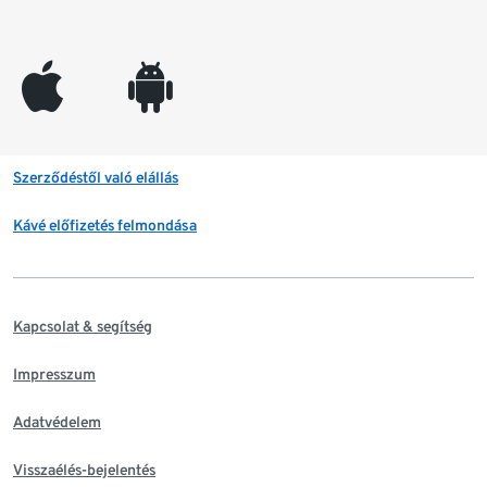
appleinc
android
Szerződéstől való elállás
Kávé előfizetés felmondása
Kapcsolat & segítség
Impresszum
Adatvédelem
Visszaélés-bejelentés