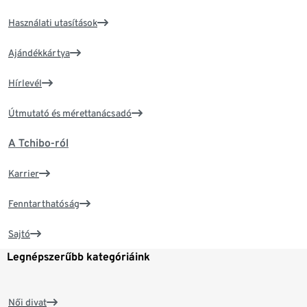
Használati utasítások
Ajándékkártya
Hírlevél
Útmutató és mérettanácsadó
A Tchibo-ról
Karrier
Fenntarthatóság
Sajtó
Legnépszerűbb kategóriáink
Női divat