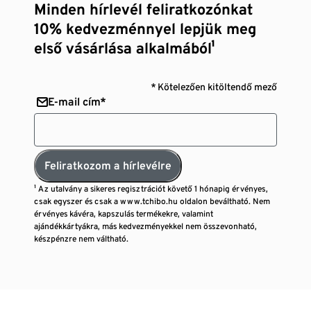
Minden hírlevél feliratkozónkat
10% kedvezménnyel lepjük meg
első vásárlása alkalmából¹
* Kötelezően kitöltendő mező
E-mail cím*
Feliratkozom a hírlevélre
¹ Az utalvány a sikeres regisztrációt követő 1 hónapig érvényes,
csak egyszer és csak a www.tchibo.hu oldalon beváltható. Nem
érvényes kávéra, kapszulás termékekre, valamint
ajándékkártyákra, más kedvezményekkel nem összevonható,
készpénzre nem váltható.