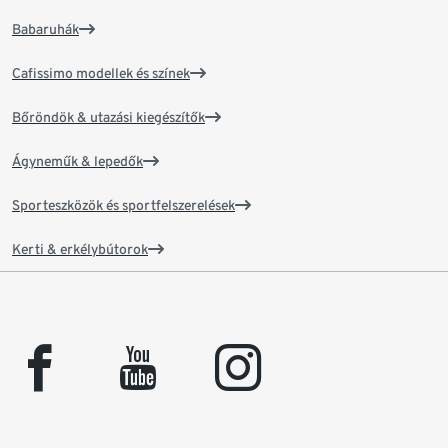
Babaruhák
Cafissimo modellek és színek
Bőröndök & utazási kiegészítők
Ágyneműk & lepedők
Sporteszközök és sportfelszerelések
Kerti & erkélybútorok
facebook
youtube
instagram