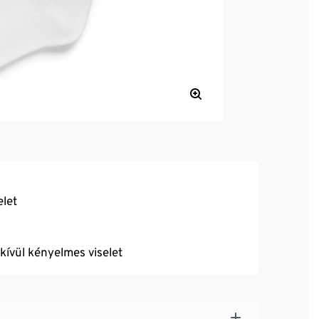
elet
dkívül kényelmes viselet