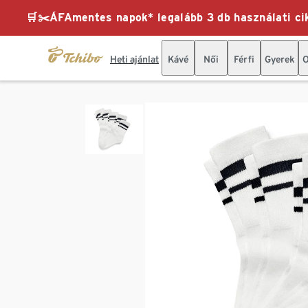
🛒✂️ÁFAmentes napok* legalább 3 db használati cik
Heti ajánlat
Kávé
Női
Férfi
Gyerek
O