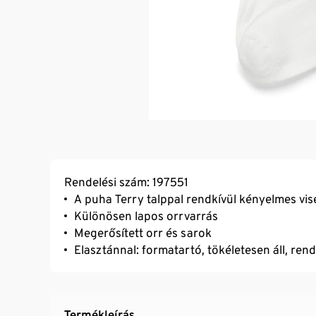
Rendelési szám: 197551
A puha Terry talppal rendkívül kényelmes vis
Különösen lapos orrvarrás
Megerősített orr és sarok
Elasztánnal: formatartó, tökéletesen áll, ren
Termékleírás