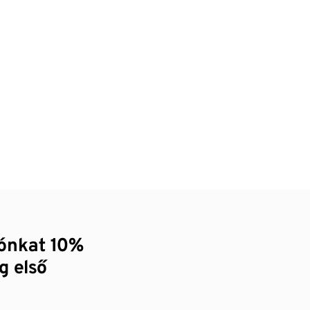
zónkat 10%
g első