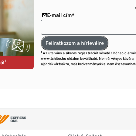
E-mail cím*
Feliratkozom a hírlevélre
¹ Az utalvány a sikeres regisztrációt követő 1 hónapig érvé
www.tchibo.hu oldalon beváltható. Nem érvényes kávéra, 
ól¹
ajándékkártyákra, más kedvezményekkel nem összevonható