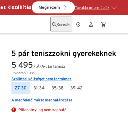
es kiszállítás
Megnézem
További információk
Keresés
5 pár teniszzokni gyerekeknek
5 495
ÁFA-t tartalmaz
Ft
Ft/darab
1 099
Szállítási költséget nem tartalmaz
27-30
31-34
35-38
39-42
A megfelelő méret meghatározása
Pillanatnyilag nem kapható