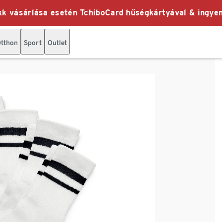
k vásárlása esetén TchiboCard hűségkártyával & ingyen
tthon
Sport
Outlet