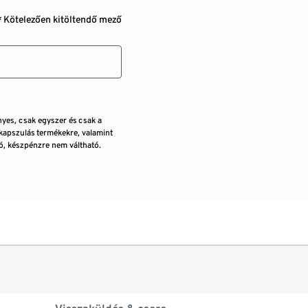
* Kötelezően kitöltendő mező
nyes, csak egyszer és csak a
kapszulás termékekre, valamint
, készpénzre nem váltható.