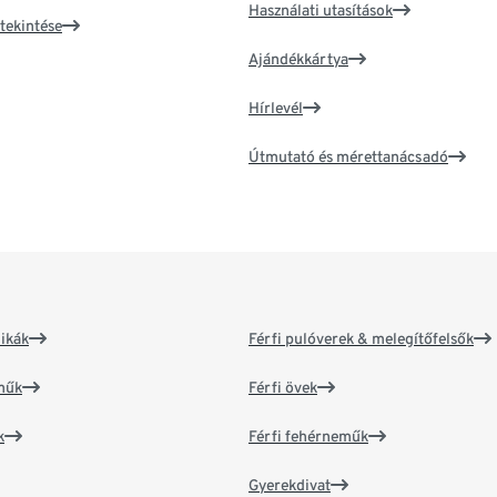
Használati utasítások
tekintése
Ajándékkártya
Hírlevél
Útmutató és mérettanácsadó
ikák
Férfi pulóverek & melegítőfelsők
műk
Férfi övek
k
Férfi fehérneműk
Gyerekdivat