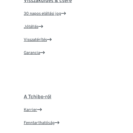
Visszaküldés & csere
30 napos elállási jog
Jótállás
Visszatérítés
Garancia
A Tchibo-ról
Karrier
Fenntarthatóság