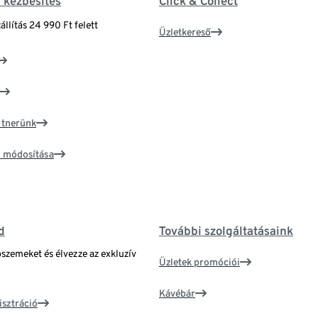
& kézbesítés
Click & Collect
állítás 24 990 Ft felett
Üzletkereső
artnerünk
ím módosítása
d
További szolgáltatásaink
bszemeket és élvezze az exkluzív
Üzletek promóciói
Kávébár
isztráció