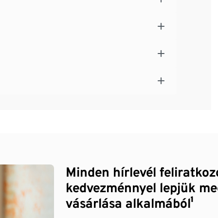
Minden hírlevél feliratko
kedvezménnyel lepjük me
vásárlása alkalmából¹