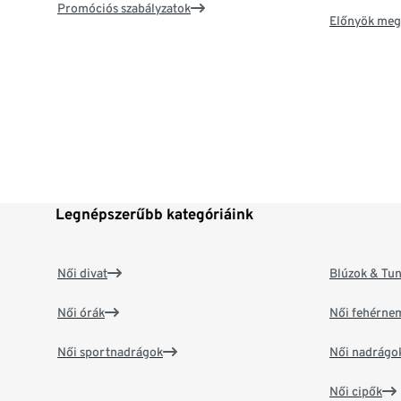
Promóciós szabályzatok
Előnyök meg
Legnépszerűbb kategóriáink
Női divat
Blúzok & Tun
Női órák
Női fehérne
Női sportnadrágok
Női nadrágo
Női cipők