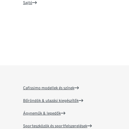
Sajtó
Cafissimo modellek és színek
Bőröndök & utazási kiegészítők
Ágyneműk & lepedők
Sporteszközök és sportfelszerelések