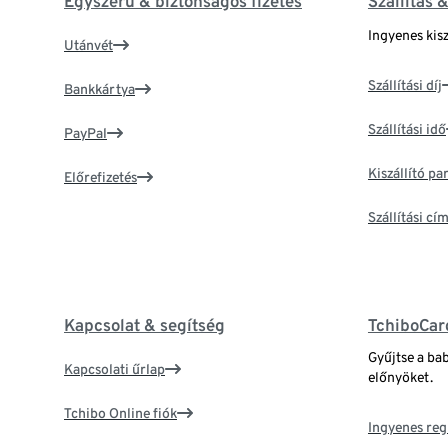
Egyszerű & biztonságos fizetés
Szállítás 
Ingyenes kisz
Utánvét
Szállítási díj
Bankkártya
Szállítási idő
PayPal
Kiszállító p
Előrefizetés
Szállítási c
Kapcsolat & segítség
TchiboCar
Gyűjtse a ba
Kapcsolati űrlap
előnyöket.
Tchibo Online fiók
Ingyenes reg