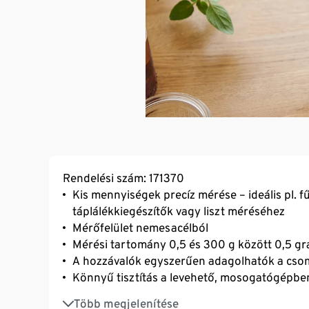
Rendelési szám: 171370
Kis mennyiségek precíz mérése – ideális pl. f
táplálékkiegészítők vagy liszt méréséhez
Mérőfelület nemesacélból
Mérési tartomány 0,5 és 300 g között 0,5 
A hozzávalók egyszerűen adagolhatók a csom
Könnyű tisztítás a levehető, mosogatógép
Markolat akasztófüllel és talppal
Több megjelenítése