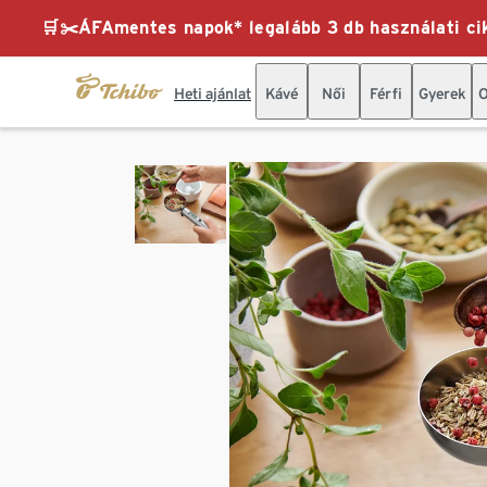
🛒✂️ÁFAmentes napok* legalább 3 db használati cik
Heti ajánlat
Kávé
Női
Férfi
Gyerek
O