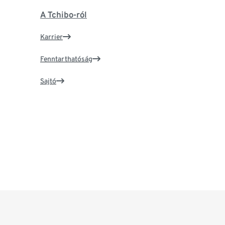
A Tchibo-ról
Karrier
Fenntarthatóság
Sajtó