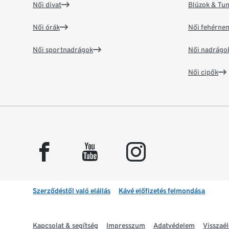
Női divat
Blúzok & Tun
Női órák
Női fehérne
Női sportnadrágok
Női nadrágo
Női cipők
facebook
youtube
instagram
Szerződéstől való elállás
Kávé előfizetés felmondása
Kapcsolat & segítség
Impresszum
Adatvédelem
Visszaél