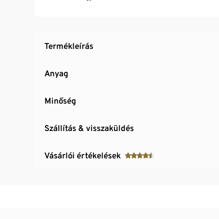
Digitális LC-kijelző
Kiválasztható súlyegységek: gramm és uncia
Kizeljzi az elem töltöttségét
Automatikus kikapcsolás 2 perc után
Termékleírás
TÁRA funkcióval
Anyag
Minőség
Szállítás & visszaküldés
Vásárlói értékelések