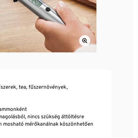
űszerek, tea, fűszernövények,
grammonként
agolásból, nincs szükség áttöltésre
ben mosható mérőkanálnak köszönhetően