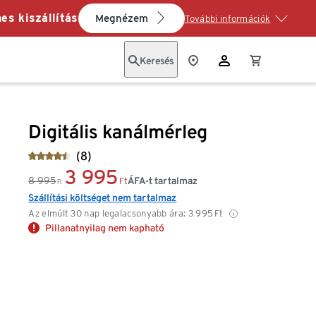
es kiszállítás
Megnézem
További információk
Keresés
Digitális kanálmérleg
(8)
3 995
8 995
ÁFA-t tartalmaz
Ft
Ft
Szállítási költséget nem tartalmaz
Az elmúlt 30 nap legalacsonyabb ára:
3 995
Ft
Pillanatnyilag nem kapható