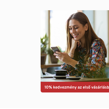
10% kedvezmény az első vásárlásb