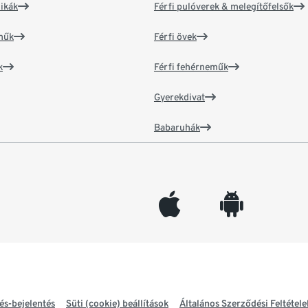
ikák
Férfi pulóverek & melegítőfelsők
műk
Férfi övek
k
Férfi fehérneműk
Gyerekdivat
Babaruhák
appleinc
android
és-bejelentés
Süti (cookie) beállítások
Általános Szerződési Feltétele