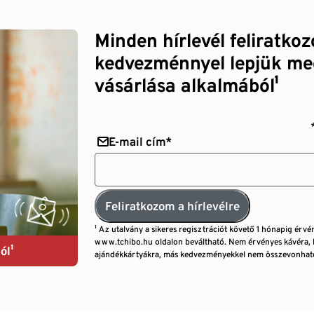
Minden hírlevél feliratko
kedvezménnyel lepjük me
vásárlása alkalmából¹
E-mail cím*
Feliratkozom a hírlevélre
¹ Az utalvány a sikeres regisztrációt követő 1 hónapig érvé
www.tchibo.hu oldalon beváltható. Nem érvényes kávéra, 
ól¹
ajándékkártyákra, más kedvezményekkel nem összevonható