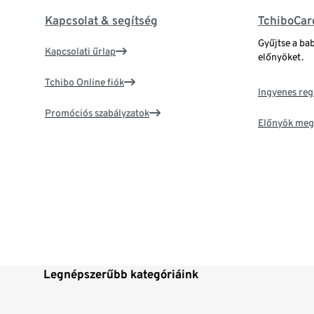
Kapcsolat & segítség
TchiboCar
Gyűjtse a ba
Kapcsolati űrlap
előnyöket.
Tchibo Online fiók
Ingyenes reg
Promóciós szabályzatok
Előnyök meg
Legnépszerűbb kategóriáink