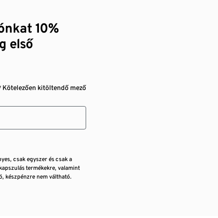
zónkat 10%
g első
* Kötelezően kitöltendő mező
nyes, csak egyszer és csak a
kapszulás termékekre, valamint
, készpénzre nem váltható.