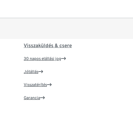
Visszaküldés & csere
30 napos elállási jog
Jótállás
Visszatérítés
Garancia