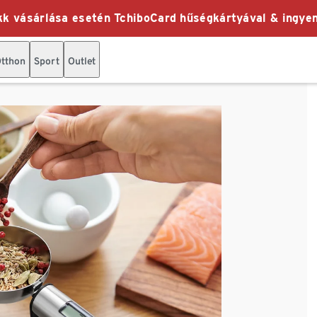
k vásárlása esetén TchiboCard hűségkártyával & ingyen
tthon
Sport
Outlet