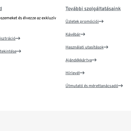
d
További szolgáltatásaink
bszemeket és élvezze az exkluzív
Üzletek promóciói
Kávébár
isztráció
Használati utasítások
tekintése
Ajándékkártya
Hírlevél
Útmutató és mérettanácsadó