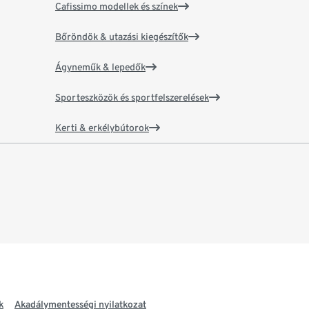
Cafissimo modellek és színek
Bőröndök & utazási kiegészítők
Ágyneműk & lepedők
Sporteszközök és sportfelszerelések
Kerti & erkélybútorok
k
Akadálymentességi nyilatkozat