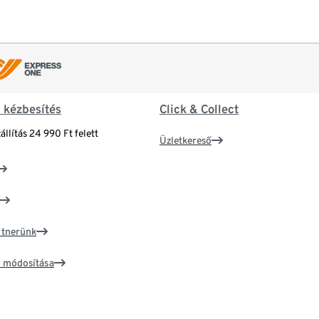
& kézbesítés
Click & Collect
állítás 24 990 Ft felett
Üzletkereső
artnerünk
ím módosítása