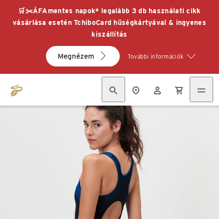
🛒✂️ÁFAmentes napok* legalább 3 db használati cikk
vásárlása esetén TchiboCard hűségkártyával & ingyenes
kiszállítás
Megnézem
További információk