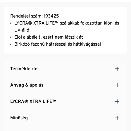
Rendelési szám: 193425
LYCRA® XTRA LIFE™ szálakkal: fokozottan klór- és
UV-álló
Elöl alábélelt, ezért nem látszik át
Birkózó fazonú hátrésszel és hátkivágással
Termékleírás
Anyag & ápolás
LYCRA® XTRA LIFE™
Minőség