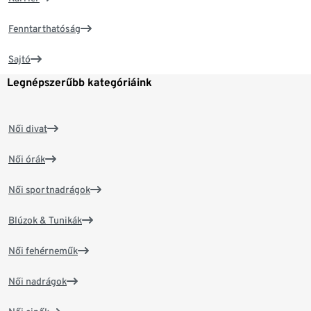
Fenntarthatóság
Sajtó
Legnépszerűbb kategóriáink
Női divat
Női órák
Női sportnadrágok
Blúzok & Tunikák
Női fehérneműk
Női nadrágok