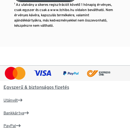
¹ Az utalvány a sikeres regisztrációt követő 1 hónapig érvényes,
csak egyszer és csak a www.tchibo.hu oldalon beváltható. Nem
érvényes kávéra, kapszulás termékekre, valamint
ajándékkártyákra, más kedvezményekkel nem összevonható,
készpénzre nem váltható.
Egyszerű & biztonságos fizetés
Utánvét
Bankkártya
PayPal