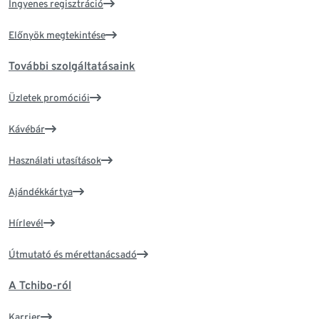
Ingyenes regisztráció
Előnyök megtekintése
További szolgáltatásaink
Üzletek promóciói
Kávébár
Használati utasítások
Ajándékkártya
Hírlevél
Útmutató és mérettanácsadó
A Tchibo-ról
Karrier