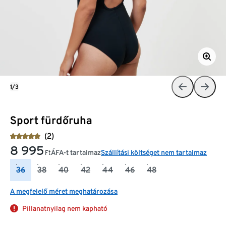
1/3
Sport fürdőruha
(2)
8 995
ÁFA-t tartalmaz
Szállítási költséget nem tartalmaz
Ft
36
38
40
42
44
46
48
A megfelelő méret meghatározása
Pillanatnyilag nem kapható