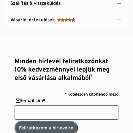
Szállítás & visszaküldés
Vásárlói értékelések
Minden hírlevél feliratkozónkat
10% kedvezménnyel lepjük meg
első vásárlása alkalmából¹
* Kötelezően kitöltendő mező
E-mail cím*
Feliratkozom a hírlevélre