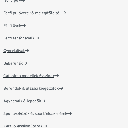
Női cipők
Férfi pulóverek & melegítőfelsők
Férfi övek
Férfi fehérneműk
Gyerekdivat
Babaruhák
Cafissimo modellek és színek
Bőröndök & utazási kiegészítők
Ágyneműk & lepedők
Sporteszközök és sportfelszerelések
Kerti & erkélybútorok