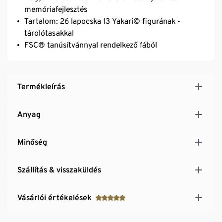
memóriafejlesztés
Tartalom: 26 lapocska 13 Yakari© figurának -
tárolótasakkal
FSC® tanúsítvánnyal rendelkező fából
Termékleírás
Anyag
Minőség
Szállítás & visszaküldés
Vásárlói értékelések