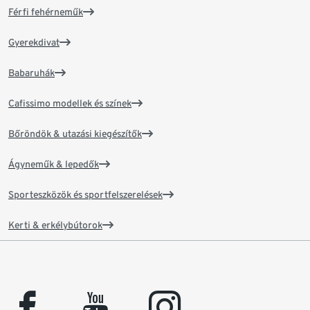
Férfi fehérneműk
Gyerekdivat
Babaruhák
Cafissimo modellek és színek
Bőröndök & utazási kiegészítők
Ágyneműk & lepedők
Sporteszközök és sportfelszerelések
Kerti & erkélybútorok
facebook
youtube
instagram