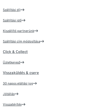
Szállítási díj
Szállítási idő
Kiszállító partnerünk
Szállítási cím módosítása
Click & Collect
Üzletkereső
Visszaküldés & csere
30 napos elállási jog
Jótállás
Visszatérítés