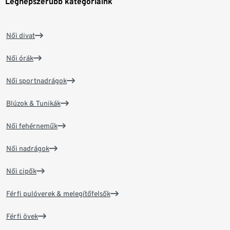
Legnépszerűbb kategóriáink
Női divat
Női órák
Női sportnadrágok
Blúzok & Tunikák
Női fehérneműk
Női nadrágok
Női cipők
Férfi pulóverek & melegítőfelsők
Férfi övek