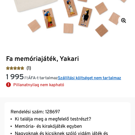
Fa memóriajáték, Yakari
(1)
1 995
ÁFA-t tartalmaz
Szállítási költséget nem tartalmaz
Ft
Pillanatnyilag nem kapható
Rendelési szám: 128697
Ki találja meg a megfelelő testrészt?
Memória- és kirakójáték egyben
Nagyoknak és kicsiknek szóló vidám játék és