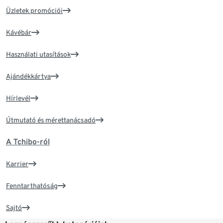
Üzletek promóciói
Kávébár
Használati utasítások
Ajándékkártya
Hírlevél
Útmutató és mérettanácsadó
A Tchibo-ról
Karrier
Fenntarthatóság
Sajtó