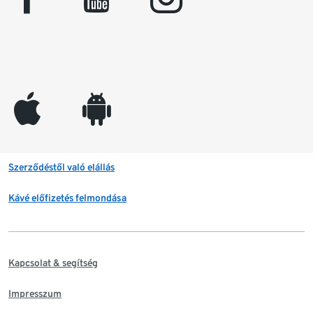
appleinc
android
Szerződéstől való elállás
Kávé előfizetés felmondása
Kapcsolat & segítség
Impresszum