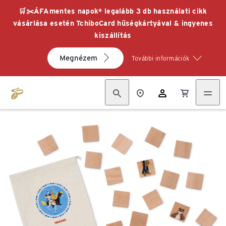
🛒✂️ÁFAmentes napok* legalább 3 db használati cikk
vásárlása esetén TchiboCard hűségkártyával & ingyenes
kiszállítás
Megnézem
További információk