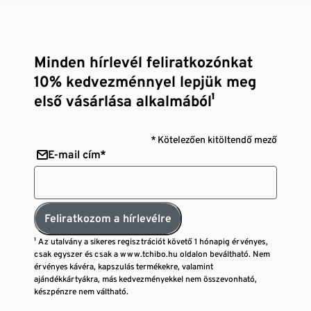
Minden hírlevél feliratkozónkat
10% kedvezménnyel lepjük meg
első vásárlása alkalmából¹
* Kötelezően kitöltendő mező
E-mail cím*
Feliratkozom a hírlevélre
¹ Az utalvány a sikeres regisztrációt követő 1 hónapig érvényes,
csak egyszer és csak a www.tchibo.hu oldalon beváltható. Nem
érvényes kávéra, kapszulás termékekre, valamint
ajándékkártyákra, más kedvezményekkel nem összevonható,
készpénzre nem váltható.