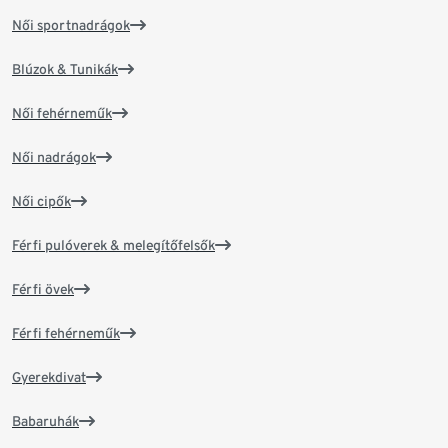
Női sportnadrágok
Blúzok & Tunikák
Női fehérneműk
Női nadrágok
Női cipők
Férfi pulóverek & melegítőfelsők
Férfi övek
Férfi fehérneműk
Gyerekdivat
Babaruhák