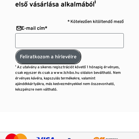
első vásárlása alkalmából¹
* Kötelezően kitöltendő mező
E-mail cím*
Feliratkozom a hírlevélre
¹ Az utalvány a sikeres regisztrációt követő 1 hónapig érvényes,
csak egyszer és csak a www.tchibo.hu oldalon beváltható. Nem
érvényes kávéra, kapszulás termékekre, valamint
ajándékkártyákra, más kedvezményekkel nem összevonható,
készpénzre nem váltható.