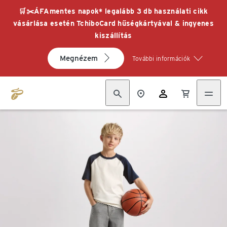
🛒✂️ÁFAmentes napok* legalább 3 db használati cikk
vásárlása esetén TchiboCard hűségkártyával & ingyenes
kiszállítás
Megnézem
További információk