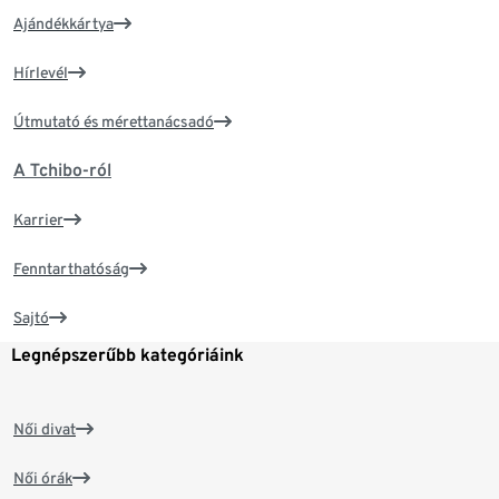
Ajándékkártya
Hírlevél
Útmutató és mérettanácsadó
A Tchibo-ról
Karrier
Fenntarthatóság
Sajtó
Legnépszerűbb kategóriáink
Női divat
Női órák