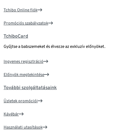
Tchibo Online fiók
Promóciós szabályzatok
TchiboCard
Gyűjtse a babszemeket és élvezze az exkluzív előnyöket.
Ingyenes regisztráció
Előnyök megtekintése
További szolgáltatásaink
Üzletek promóciói
Kávébár
Használati utasítások