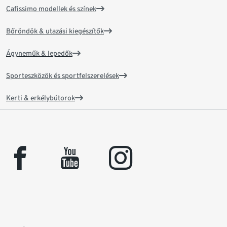
Cafissimo modellek és színek
Bőröndök & utazási kiegészítők
Ágyneműk & lepedők
Sporteszközök és sportfelszerelések
Kerti & erkélybútorok
facebook
youtube
instagram