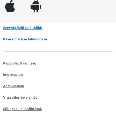
appleinc
android
Szerződéstől való elállás
Kávé előfizetés felmondása
Kapcsolat & segítség
Impresszum
Adatvédelem
Visszaélés-bejelentés
Süti (cookie) beállítások