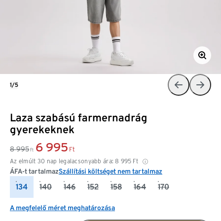
1/5
Laza szabású farmernadrág
gyerekeknek
6 995
8 995
Ft
Ft
Az elmúlt 30 nap legalacsonyabb ára:
8 995
Ft
ÁFA-t tartalmaz
Szállítási költséget nem tartalmaz
134
140
146
152
158
164
170
A megfelelő méret meghatározása