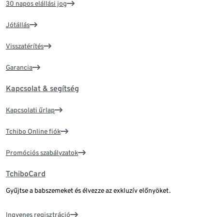
30 napos elállási jog
Jótállás
Visszatérítés
Garancia
Kapcsolat & segítség
Kapcsolati űrlap
Tchibo Online fiók
Promóciós szabályzatok
TchiboCard
Gyűjtse a babszemeket és élvezze az exkluzív előnyöket.
Ingyenes regisztráció