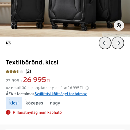
1/5
Textilbőrönd, kicsi
(2)
26 995
27 995
Ft
Ft
Az elmúlt 30 nap legalacsonyabb ára:
26 995
Ft
ÁFA-t tartalmaz
Szállítási költséget tartalmaz
kicsi
közepes
nagy
Pillanatnyilag nem kapható