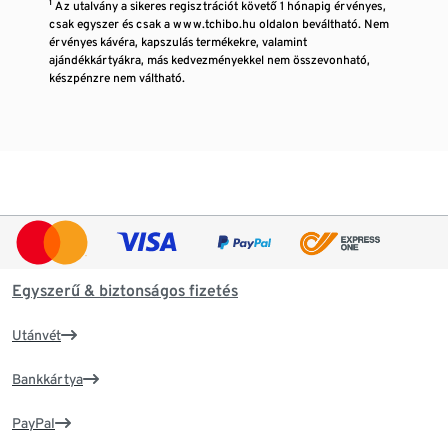
¹ Az utalvány a sikeres regisztrációt követő 1 hónapig érvényes,
csak egyszer és csak a www.tchibo.hu oldalon beváltható. Nem
érvényes kávéra, kapszulás termékekre, valamint
ajándékkártyákra, más kedvezményekkel nem összevonható,
készpénzre nem váltható.
Egyszerű & biztonságos fizetés
Utánvét
Bankkártya
PayPal