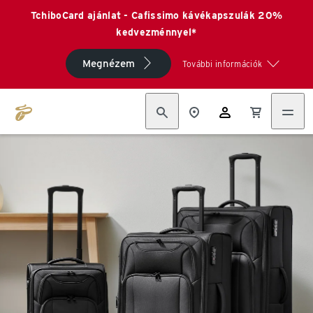
TchiboCard ajánlat - Cafissimo kávékapszulák 20%
kedvezménnyel*
Megnézem
További információk