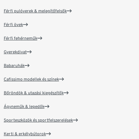
Férfi pulóverek & melegítőfelsők
Férfi övek
Férfi fehérneműk
Gyerekdivat
Babaruhák
Cafissimo modellek és színek
Bőröndök & utazási kiegészítők
Ágyneműk & lepedők
Sporteszközök és sportfelszerelések
Kerti & erkélybútorok