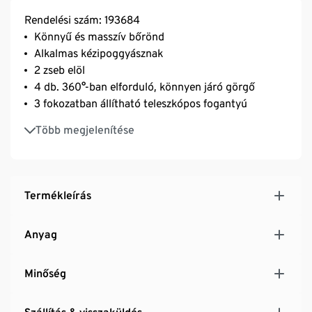
Rendelési szám: 193684
Könnyű és masszív bőrönd
Alkalmas kézipoggyásznak
2 zseb elöl
4 db. 360°-ban elforduló, könnyen járó görgő
3 fokozatban állítható teleszkópos fogantyú
Belül rugalmas keresztpántokkal és 2 cipzáras hálós
Több megjelenítése
zsebbel
Felső és oldalsó fogantyú
TSA zárral
Termékleírás
Anyag
Minőség