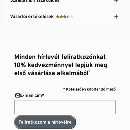
Szállítás & visszaküldés
Vásárlói értékelések
Minden hírlevél feliratkozónkat
10% kedvezménnyel lepjük meg
első vásárlása alkalmából¹
* Kötelezően kitöltendő mező
E-mail cím*
Feliratkozom a hírlevélre