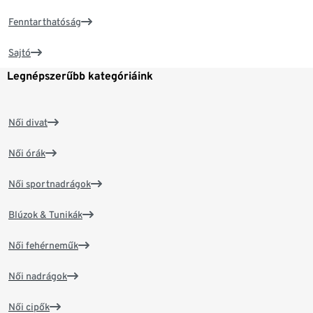
Fenntarthatóság
Sajtó
Legnépszerűbb kategóriáink
Női divat
Női órák
Női sportnadrágok
Blúzok & Tunikák
Női fehérneműk
Női nadrágok
Női cipők