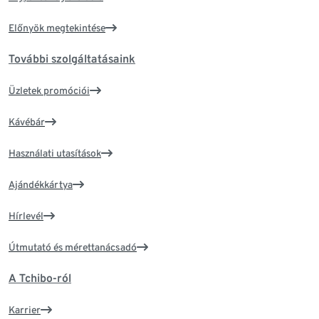
Előnyök megtekintése
További szolgáltatásaink
Üzletek promóciói
Kávébár
Használati utasítások
Ajándékkártya
Hírlevél
Útmutató és mérettanácsadó
A Tchibo-ról
Karrier