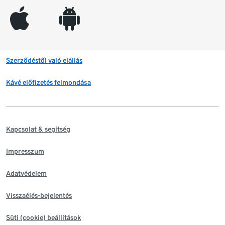
appleinc
android
Szerződéstől való elállás
Kávé előfizetés felmondása
Kapcsolat & segítség
Impresszum
Adatvédelem
Visszaélés-bejelentés
Süti (cookie) beállítások