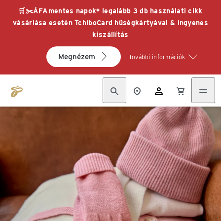
🛒✂️ÁFAmentes napok* legalább 3 db használati cikk
vásárlása esetén TchiboCard hűségkártyával & ingyenes
kiszállítás
Megnézem
További információk