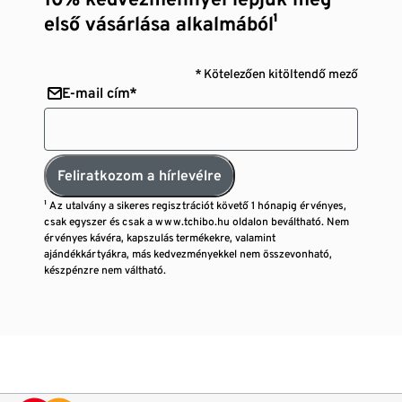
első vásárlása alkalmából¹
* Kötelezően kitöltendő mező
E-mail cím*
Feliratkozom a hírlevélre
¹ Az utalvány a sikeres regisztrációt követő 1 hónapig érvényes,
csak egyszer és csak a www.tchibo.hu oldalon beváltható. Nem
érvényes kávéra, kapszulás termékekre, valamint
ajándékkártyákra, más kedvezményekkel nem összevonható,
készpénzre nem váltható.