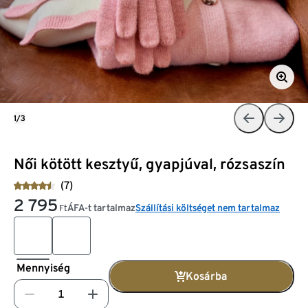
1/3
Női kötött kesztyű, gyapjúval, rózsaszín
(7)
2 795
ÁFA-t tartalmaz
Szállítási költséget nem tartalmaz
Ft
Mennyiség
Kosárba