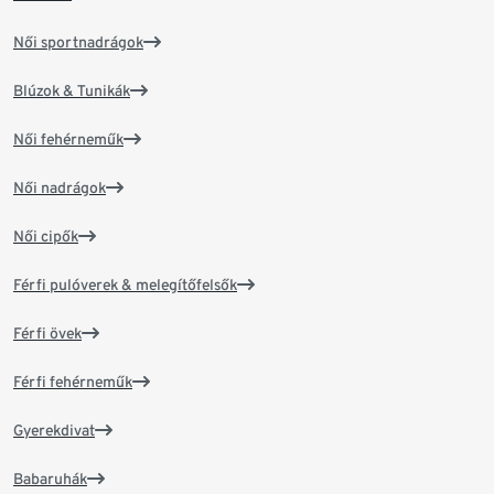
Női sportnadrágok
Blúzok & Tunikák
Női fehérneműk
Női nadrágok
Női cipők
Férfi pulóverek & melegítőfelsők
Férfi övek
Férfi fehérneműk
Gyerekdivat
Babaruhák