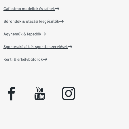
Cafissimo modellek és színek
Bőröndök & utazási kiegészítők
Ágyneműk & lepedők
Sporteszközök és sportfelszerelések
Kerti & erkélybútorok
facebook
youtube
instagram