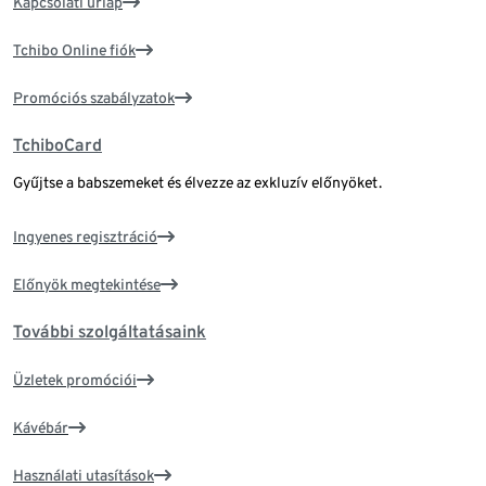
Kapcsolati űrlap
Tchibo Online fiók
Promóciós szabályzatok
TchiboCard
Gyűjtse a babszemeket és élvezze az exkluzív előnyöket.
Ingyenes regisztráció
Előnyök megtekintése
További szolgáltatásaink
Üzletek promóciói
Kávébár
Használati utasítások