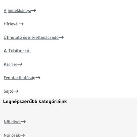
Ajándékkártya
Hírlevél
Útmutató és mérettanácsadó
A Tchibo-ról
Karrier
Fenntarthatóság
Sajtó
Legnépszerűbb kategóriáink
Női divat
Női órák