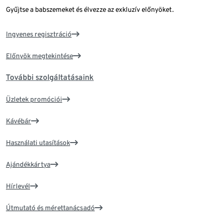
Gyűjtse a babszemeket és élvezze az exkluzív előnyöket.
Ingyenes regisztráció
Előnyök megtekintése
További szolgáltatásaink
Üzletek promóciói
Kávébár
Használati utasítások
Ajándékkártya
Hírlevél
Útmutató és mérettanácsadó