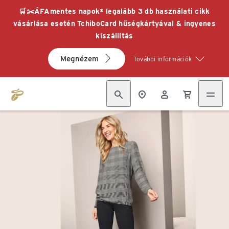
🛒✂️ÁFAmentes napok* legalább 3 db használati cikk
vásárlása esetén TchiboCard hűségkártyával & ingyenes
kiszállítás
Megnézem
További információk