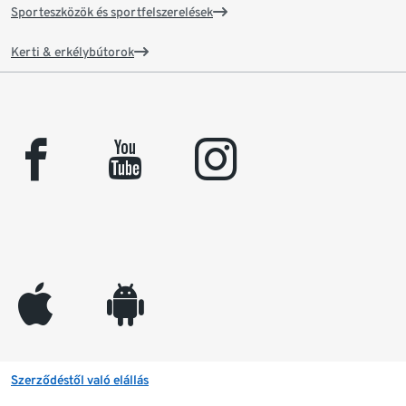
Sporteszközök és sportfelszerelések
Kerti & erkélybútorok
facebook
youtube
instagram
appleinc
android
Szerződéstől való elállás