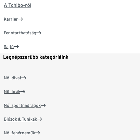
A Tchibo-ról
Karrier
Fenntarthatóság
Sajtó
Legnépszerűbb kategóriáink
Női divat
Női órák
Női sportnadrágok
Blúzok & Tunikák
Női fehérneműk