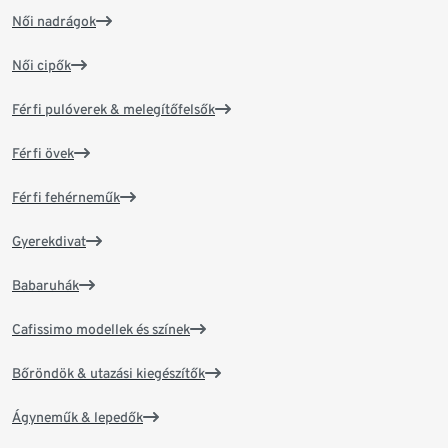
Női nadrágok
Női cipők
Férfi pulóverek & melegítőfelsők
Férfi övek
Férfi fehérneműk
Gyerekdivat
Babaruhák
Cafissimo modellek és színek
Bőröndök & utazási kiegészítők
Ágyneműk & lepedők