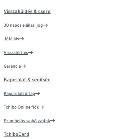
Visszaküldés & csere
30 napos elállási jog
Jótállás
Visszatérítés
Garancia
Kapcsolat & segítség
Kapcsolati űrlap
Tchibo Online fiók
Promóciós szabályzatok
TchiboCard