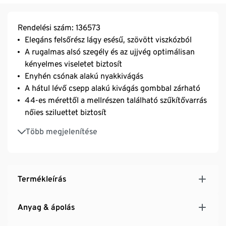
Rendelési szám: 136573
Elegáns felsőrész lágy esésű, szövött viszkózból
A rugalmas alsó szegély és az ujjvég optimálisan
kényelmes viseletet biztosít
Enyhén csónak alakú nyakkivágás
A hátul lévő csepp alakú kivágás gombbal zárható
44-es mérettől a mellrészen található szűkítővarrás
nőies sziluettet biztosít
Mutatós kockás mintával - klasszikus női divat
Több megjelenítése
Az alsó szegély mutatós fémlemezkével
Termékleírás
Anyag & ápolás