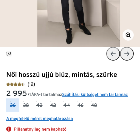
1/3
Női hosszú ujjú blúz, mintás, szürke
(12)
2 995
ÁFA-t tartalmaz
Szállítási költséget nem tartalmaz
Ft
36
38
40
42
44
46
48
A megfelelő méret meghatározása
Pillanatnyilag nem kapható