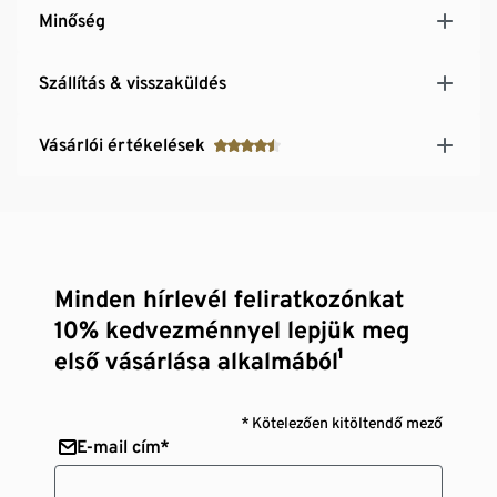
Minőség
Szállítás & visszaküldés
Vásárlói értékelések
Minden hírlevél feliratkozónkat
10% kedvezménnyel lepjük meg
első vásárlása alkalmából¹
* Kötelezően kitöltendő mező
E-mail cím*