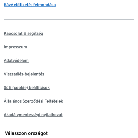
Kávé előfizetés felmondása
Kapcsolat & segítség
Impresszum
Adatvédelem
Visszaélés-bejelentés
Süti (cookie) beállítások
Általános Szerződési Feltételek
Akadálymentességi nyilatkozat
Válasszon országot