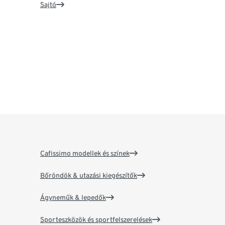
Sajtó
Cafissimo modellek és színek
Bőröndök & utazási kiegészítők
Ágyneműk & lepedők
Sporteszközök és sportfelszerelések