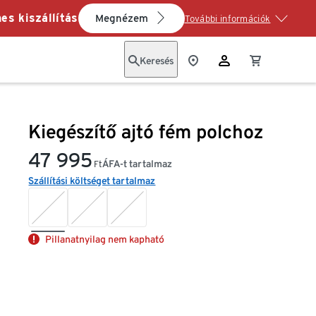
es kiszállítás
Megnézem
További információk
Keresés
Kiegészítő ajtó fém polchoz
47 995
ÁFA-t tartalmaz
Ft
Szállítási költséget tartalmaz
Pillanatnyilag nem kapható