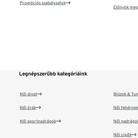
Promóciós szabályzatok
Előnyök meg
Legnépszerűbb kategóriáink
Női divat
Blúzok & Tun
Női órák
Női fehérne
Női sportnadrágok
Női nadrágo
Női cipők