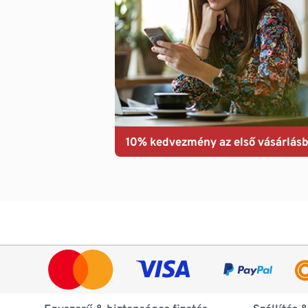
10% kedvezmény az első vásárlásb