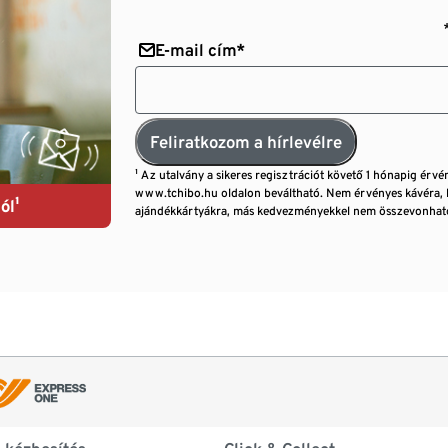
E-mail cím*
Feliratkozom a hírlevélre
¹ Az utalvány a sikeres regisztrációt követő 1 hónapig érvé
www.tchibo.hu oldalon beváltható. Nem érvényes kávéra, 
ól¹
ajándékkártyákra, más kedvezményekkel nem összevonható