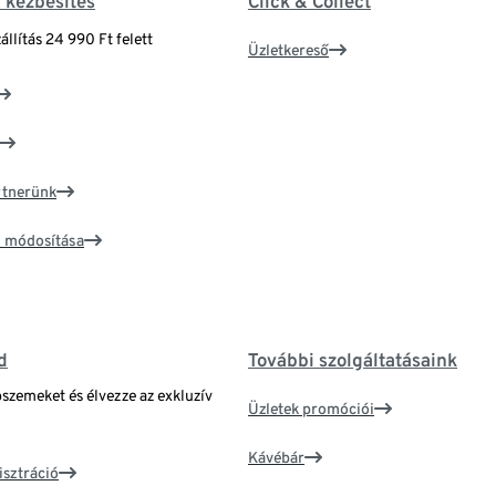
& kézbesítés
Click & Collect
állítás 24 990 Ft felett
Üzletkereső
artnerünk
ím módosítása
d
További szolgáltatásaink
bszemeket és élvezze az exkluzív
Üzletek promóciói
Kávébár
isztráció