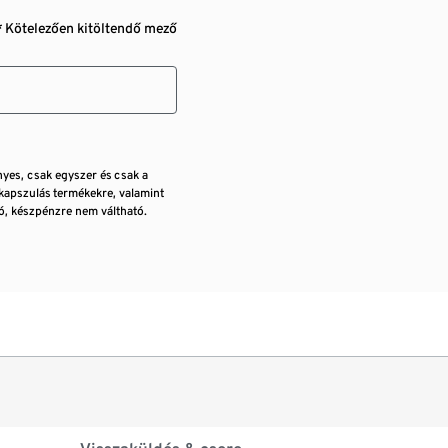
* Kötelezően kitöltendő mező
nyes, csak egyszer és csak a
kapszulás termékekre, valamint
, készpénzre nem váltható.