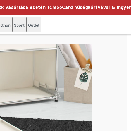
k vásárlása esetén TchiboCard hűségkártyával & ingyen
tthon
Sport
Outlet