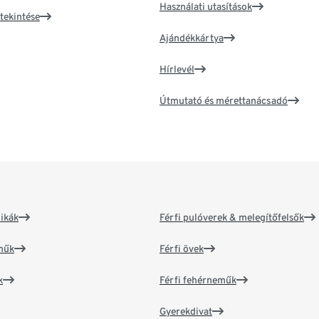
Használati utasítások
tekintése
Ajándékkártya
Hírlevél
Útmutató és mérettanácsadó
ikák
Férfi pulóverek & melegítőfelsők
műk
Férfi övek
k
Férfi fehérneműk
Gyerekdivat