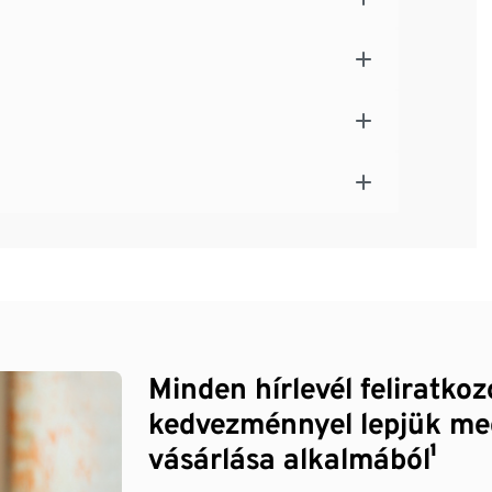
Minden hírlevél feliratko
kedvezménnyel lepjük me
vásárlása alkalmából¹