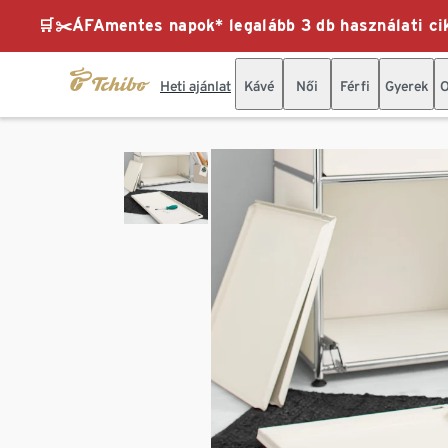
🛒✂️ÁFAmentes napok* legalább 3 db használati cik
Heti ajánlat
Kávé
Női
Férfi
Gyerek
O