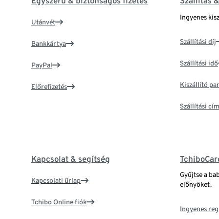
Egyszerű & biztonságos fizetés
Szállítás 
Ingyenes kisz
Utánvét
Szállítási díj
Bankkártya
Szállítási idő
PayPal
Kiszállító p
Előrefizetés
Szállítási c
Kapcsolat & segítség
TchiboCar
Gyűjtse a ba
Kapcsolati űrlap
előnyöket.
Tchibo Online fiók
Ingyenes reg