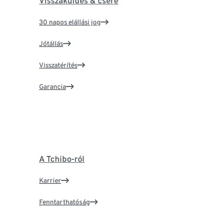
Visszaküldés & csere
30 napos elállási jog
Jótállás
Visszatérítés
Garancia
A Tchibo-ról
Karrier
Fenntarthatóság