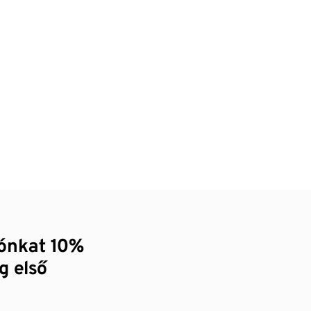
zónkat 10%
g első