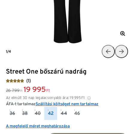
1/4
Street One bőszárú nadrág
(1)
19 995
26 799
Ft
Ft
Az elmúlt 30 nap legalacsonyabb ára:
19 995
Ft
ÁFA-t tartalmaz
Szállítási költséget nem tartalmaz
36
38
40
42
44
46
A megfelelő méret meghatározása