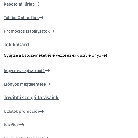
Kapcsolati űrlap
Tchibo Online fiók
Promóciós szabályzatok
TchiboCard
Gyűjtse a babszemeket és élvezze az exkluzív előnyöket.
Ingyenes regisztráció
Előnyök megtekintése
További szolgáltatásaink
Üzletek promóciói
Kávébár