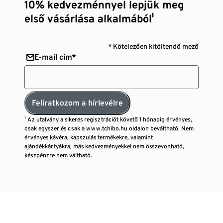
10% kedvezménnyel lepjük meg
első vásárlása alkalmából¹
* Kötelezően kitöltendő mező
E-mail cím*
Feliratkozom a hírlevélre
¹ Az utalvány a sikeres regisztrációt követő 1 hónapig érvényes,
csak egyszer és csak a www.tchibo.hu oldalon beváltható. Nem
érvényes kávéra, kapszulás termékekre, valamint
ajándékkártyákra, más kedvezményekkel nem összevonható,
készpénzre nem váltható.