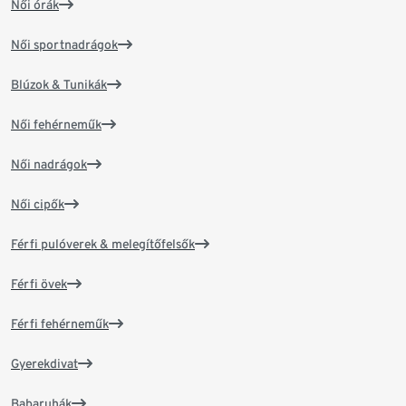
Női órák
Női sportnadrágok
Blúzok & Tunikák
Női fehérneműk
Női nadrágok
Női cipők
Férfi pulóverek & melegítőfelsők
Férfi övek
Férfi fehérneműk
Gyerekdivat
Babaruhák