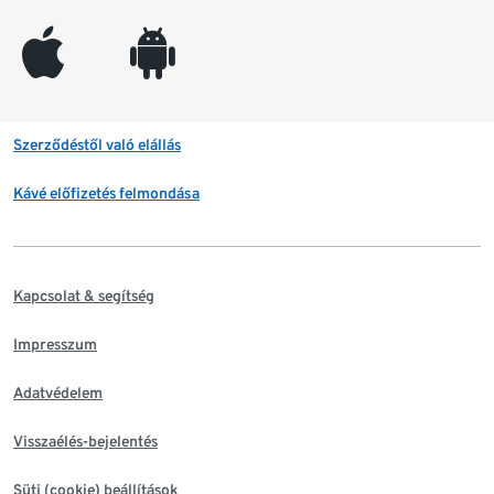
appleinc
android
Szerződéstől való elállás
Kávé előfizetés felmondása
Kapcsolat & segítség
Impresszum
Adatvédelem
Visszaélés-bejelentés
Süti (cookie) beállítások