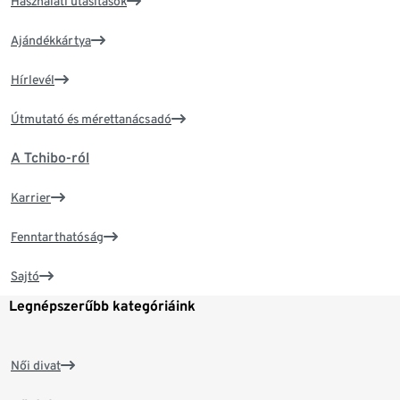
Használati utasítások
Ajándékkártya
Hírlevél
Útmutató és mérettanácsadó
A Tchibo-ról
Karrier
Fenntarthatóság
Sajtó
Legnépszerűbb kategóriáink
Női divat