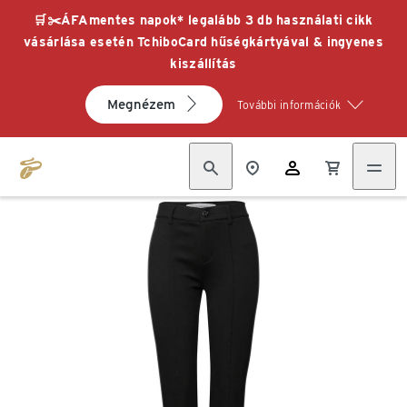
🛒✂️ÁFAmentes napok* legalább 3 db használati cikk
vásárlása esetén TchiboCard hűségkártyával & ingyenes
kiszállítás
Megnézem
További információk