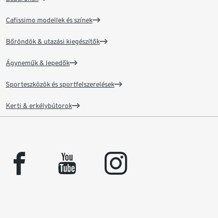
Cafissimo modellek és színek
Bőröndök & utazási kiegészítők
Ágyneműk & lepedők
Sporteszközök és sportfelszerelések
Kerti & erkélybútorok
facebook
youtube
instagram