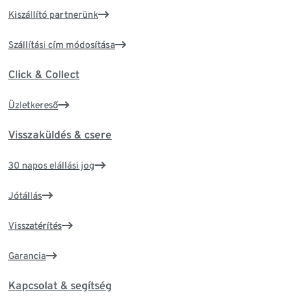
Kiszállító partnerünk
Szállítási cím módosítása
Click & Collect
Üzletkereső
Visszaküldés & csere
30 napos elállási jog
Jótállás
Visszatérítés
Garancia
Kapcsolat & segítség