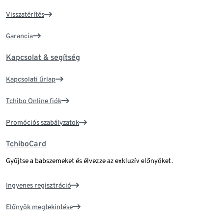
Visszatérítés
Garancia
Kapcsolat & segítség
Kapcsolati űrlap
Tchibo Online fiók
Promóciós szabályzatok
TchiboCard
Gyűjtse a babszemeket és élvezze az exkluzív előnyöket.
Ingyenes regisztráció
Előnyök megtekintése