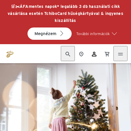
🛒✂️ÁFAmentes napok* legalább 3 db használati cikk
vásárlása esetén TchiboCard hűségkártyával & ingyenes
kiszállítás
Megnézem
További információk