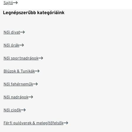
Sajtó
Legnépszerűbb kategóriáink
Női divat
Női órák
Női sportnadrágok
Blúzok & Tunikák
Női fehérneműk
Női nadrágok
Női cipők
Férfi pulóverek & melegítőfelsők