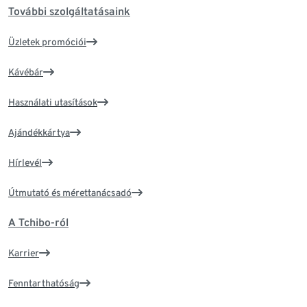
További szolgáltatásaink
Üzletek promóciói
Kávébár
Használati utasítások
Ajándékkártya
Hírlevél
Útmutató és mérettanácsadó
A Tchibo-ról
Karrier
Fenntarthatóság