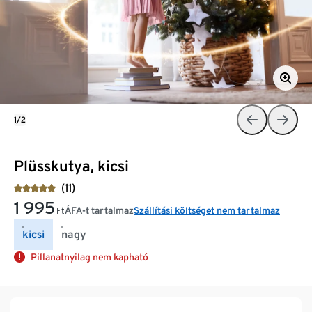
1/2
Plüsskutya, kicsi
(11)
1 995
ÁFA-t tartalmaz
Szállítási költséget nem tartalmaz
Ft
kicsi
nagy
Pillanatnyilag nem kapható