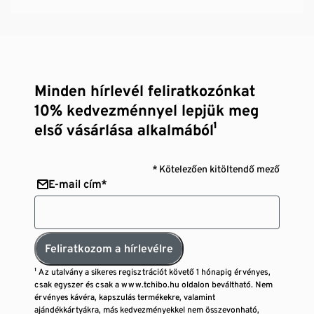
Minden hírlevél feliratkozónkat
10% kedvezménnyel lepjük meg
első vásárlása alkalmából¹
* Kötelezően kitöltendő mező
E-mail cím*
Feliratkozom a hírlevélre
¹ Az utalvány a sikeres regisztrációt követő 1 hónapig érvényes,
csak egyszer és csak a www.tchibo.hu oldalon beváltható. Nem
érvényes kávéra, kapszulás termékekre, valamint
ajándékkártyákra, más kedvezményekkel nem összevonható,