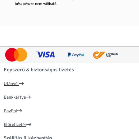
készpénzre nem váltható.
Egyszerű & biztonságos fizetés
Utánvét
Bankkártya
PayPal
Előrefizetés
Szállítás & kézbesítés