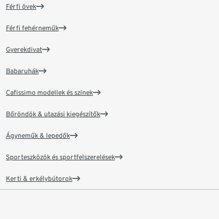
Férfi övek
Férfi fehérneműk
Gyerekdivat
Babaruhák
Cafissimo modellek és színek
Bőröndök & utazási kiegészítők
Ágyneműk & lepedők
Sporteszközök és sportfelszerelések
Kerti & erkélybútorok