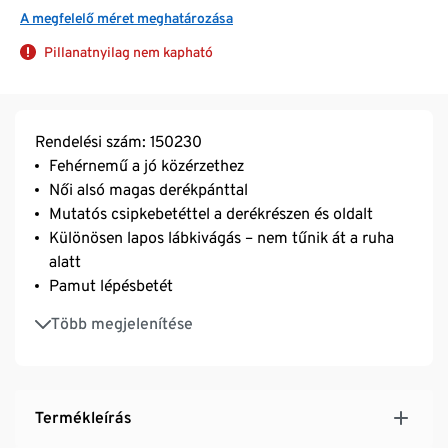
A megfelelő méret meghatározása
Pillanatnyilag nem kapható
Rendelési szám: 150230
Fehérnemű a jó közérzethez
Női alsó magas derékpánttal
Mutatós csipkebetéttel a derékrészen és oldalt
Különösen lapos lábkivágás – nem tűnik át a ruha
alatt
Pamut lépésbetét
Selymesen csillogó, puha microtouch anyag
Több megjelenítése
Tartós és a mosást rendkívül jól tűrő, kiváló
minőségű, márkás elasztánnal
Termékleírás