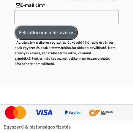
E-mail cím*
Feliratkozom a hírlevélre
¹ Az utalvány a sikeres regisztrációt követő 1 hónapig érvényes,
csak egyszer és csak a www.tchibo.hu oldalon beváltható. Nem
érvényes kávéra, kapszulás termékekre, valamint
ajándékkártyákra, más kedvezményekkel nem összevonható,
készpénzre nem váltható.
Egyszerű & biztonságos fizetés