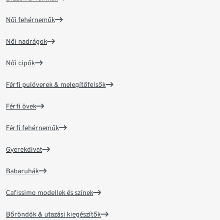
Női fehérneműk
Női nadrágok
Női cipők
Férfi pulóverek & melegítőfelsők
Férfi övek
Férfi fehérneműk
Gyerekdivat
Babaruhák
Cafissimo modellek és színek
Bőröndök & utazási kiegészítők