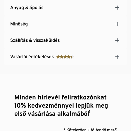
Anyag & ápolás
Minőség
Szállítás & visszaküldés
Vásárlói értékelések
Minden hírlevél feliratkozónkat
10% kedvezménnyel lepjük meg
első vásárlása alkalmából¹
* Kötelezően kitöltendő mező