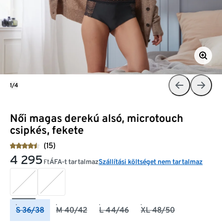
1/4
Női magas derekú alsó, microtouch
csipkés, fekete
(15)
4 295
ÁFA-t tartalmaz
Szállítási költséget nem tartalmaz
Ft
S 36/38
M 40/42
L 44/46
XL 48/50