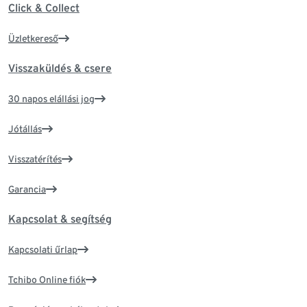
Click & Collect
Üzletkereső
Visszaküldés & csere
30 napos elállási jog
Jótállás
Visszatérítés
Garancia
Kapcsolat & segítség
Kapcsolati űrlap
Tchibo Online fiók