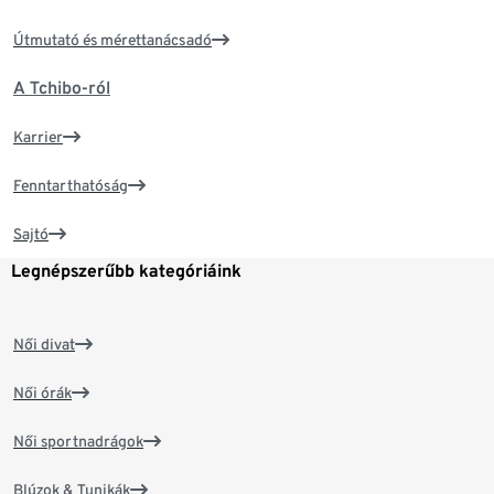
Útmutató és mérettanácsadó
A Tchibo-ról
Karrier
Fenntarthatóság
Sajtó
Legnépszerűbb kategóriáink
Női divat
Női órák
Női sportnadrágok
Blúzok & Tunikák