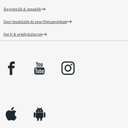
Ágyneműk & lepedők
Sporteszközök és sportfelszerelések
Kerti & erkélybútorok
facebook
youtube
instagram
appleinc
android