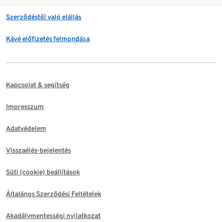
Szerződéstől való elállás
Kávé előfizetés felmondása
Kapcsolat & segítség
Impresszum
Adatvédelem
Visszaélés-bejelentés
Süti (cookie) beállítások
Általános Szerződési Feltételek
Akadálymentességi nyilatkozat