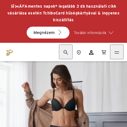
🛒✂️ÁFAmentes napok* legalább 3 db használati cikk
vásárlása esetén TchiboCard hűségkártyával & ingyenes
kiszállítás
Megnézem
További információk