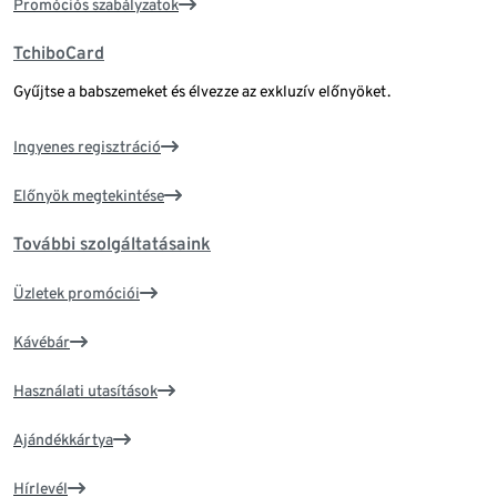
Promóciós szabályzatok
TchiboCard
Gyűjtse a babszemeket és élvezze az exkluzív előnyöket.
Ingyenes regisztráció
Előnyök megtekintése
További szolgáltatásaink
Üzletek promóciói
Kávébár
Használati utasítások
Ajándékkártya
Hírlevél