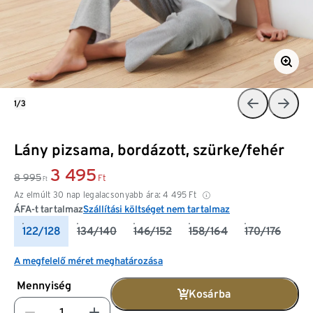
1/3
Lány pizsama, bordázott, szürke/fehér
3 495
8 995
Ft
Ft
Az elmúlt 30 nap legalacsonyabb ára:
4 495
Ft
ÁFA-t tartalmaz
Szállítási költséget nem tartalmaz
122/128
134/140
146/152
158/164
170/176
A megfelelő méret meghatározása
Mennyiség
Kosárba