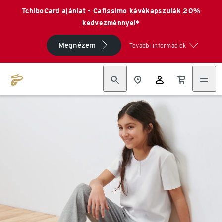
TchiboCard ajánlat - Cafissimo kávékapszulák 20%
kedvezménnyel*
Megnézem
További információk