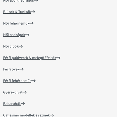
Női sportnadrágok
Blúzok & Tunikák
Női fehérneműk
Női nadrágok
Női cipők
Férfi pulóverek & melegítőfelsők
Férfi övek
Férfi fehérneműk
Gyerekdivat
Babaruhák
Cafissimo modellek és színek