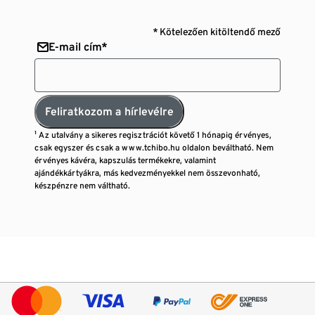
* Kötelezően kitöltendő mező
E-mail cím*
Feliratkozom a hírlevélre
¹ Az utalvány a sikeres regisztrációt követő 1 hónapig érvényes,
csak egyszer és csak a www.tchibo.hu oldalon beváltható. Nem
érvényes kávéra, kapszulás termékekre, valamint
ajándékkártyákra, más kedvezményekkel nem összevonható,
készpénzre nem váltható.