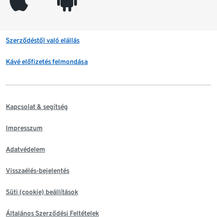
Szerződéstől való elállás
Kávé előfizetés felmondása
Kapcsolat & segítség
Impresszum
Adatvédelem
Visszaélés-bejelentés
Süti (cookie) beállítások
Általános Szerződési Feltételek