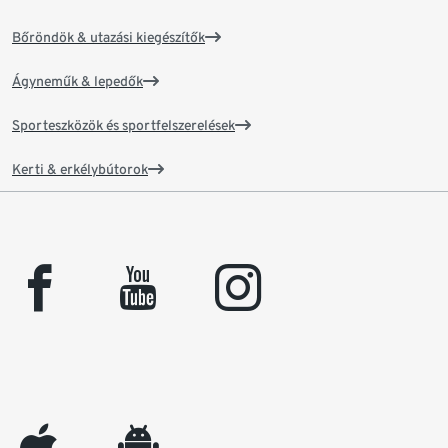
Bőröndök & utazási kiegészítők
Ágyneműk & lepedők
Sporteszközök és sportfelszerelések
Kerti & erkélybútorok
facebook
youtube
instagram
appleinc
android