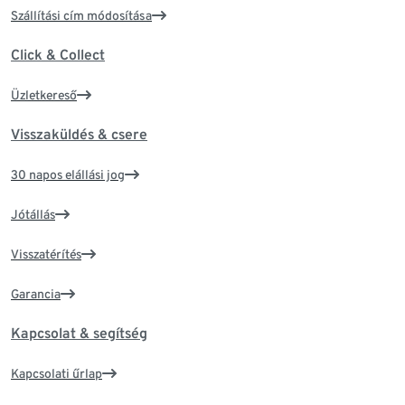
Szállítási cím módosítása
Click & Collect
Üzletkereső
Visszaküldés & csere
30 napos elállási jog
Jótállás
Visszatérítés
Garancia
Kapcsolat & segítség
Kapcsolati űrlap