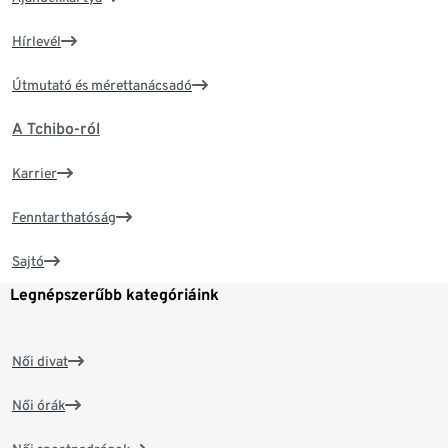
Hírlevél
Útmutató és mérettanácsadó
A Tchibo-ról
Karrier
Fenntarthatóság
Sajtó
Legnépszerűbb kategóriáink
Női divat
Női órák