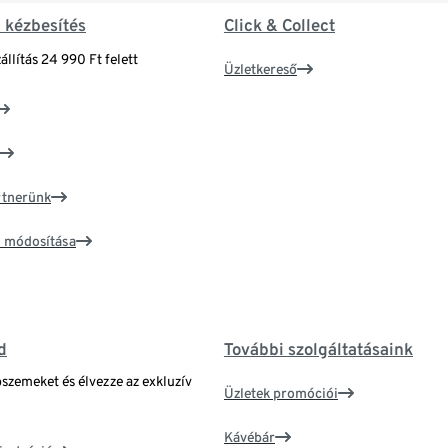
& kézbesítés
Click & Collect
állítás 24 990 Ft felett
Üzletkereső
artnerünk
ím módosítása
d
További szolgáltatásaink
bszemeket és élvezze az exkluzív
Üzletek promóciói
Kávébár