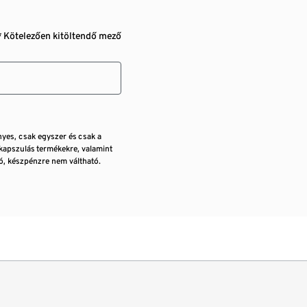
* Kötelezően kitöltendő mező
nyes, csak egyszer és csak a
kapszulás termékekre, valamint
, készpénzre nem váltható.