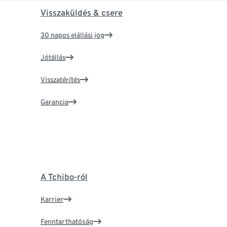
Visszaküldés & csere
30 napos elállási jog
Jótállás
Visszatérítés
Garancia
A Tchibo-ról
Karrier
Fenntarthatóság