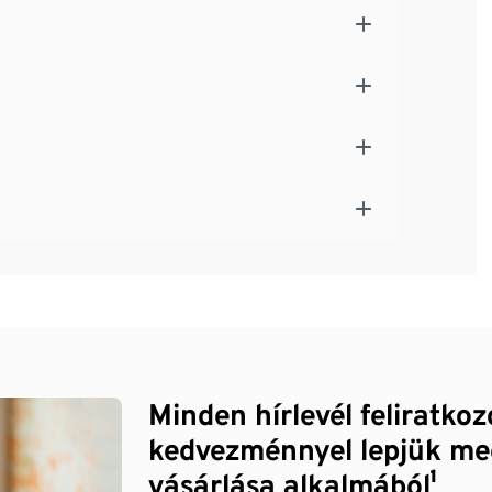
Minden hírlevél feliratko
kedvezménnyel lepjük me
vásárlása alkalmából¹