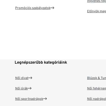
Ingyenes reg
Promóciós szabályzatok
Előnyök meg
Legnépszerűbb kategóriáink
Női divat
Blúzok & Tun
Női órák
Női fehérne
Női sportnadrágok
Női nadrágo