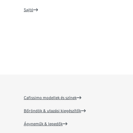
Sajtó
Cafissimo modellek és színek
Bőröndök & utazási kiegészítők
Ágyneműk & lepedők