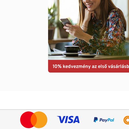
10% kedvezmény az első vásárlásb