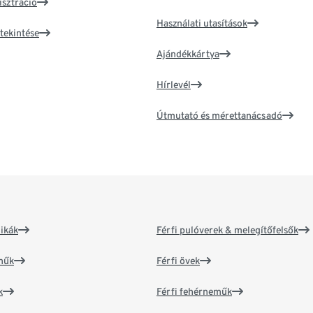
isztráció
Használati utasítások
tekintése
Ajándékkártya
Hírlevél
Útmutató és mérettanácsadó
ikák
Férfi pulóverek & melegítőfelsők
műk
Férfi övek
k
Férfi fehérneműk