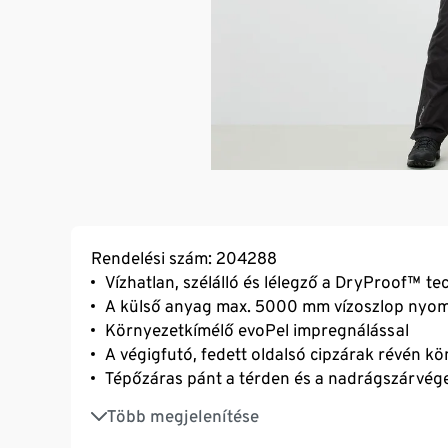
Rendelési szám: 204288
Vízhatlan, szélálló és lélegző a DryProof™ t
A külső anyag max. 5000 mm vízoszlop nyomá
Környezetkímélő evoPel impregnálással
A végigfutó, fedett oldalsó cipzárak révén kö
Tépőzáras pánt a térden és a nadrágszárvég
2 cipzáras zseb oldalt
Több megjelenítése
Erős anyagból készült megerősítés az ülepr