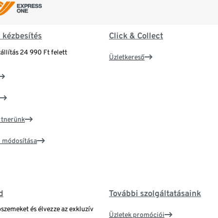
& kézbesítés
Click & Collect
állítás 24 990 Ft felett
Üzletkereső
artnerünk
ím módosítása
d
További szolgáltatásaink
bszemeket és élvezze az exkluzív
Üzletek promóciói