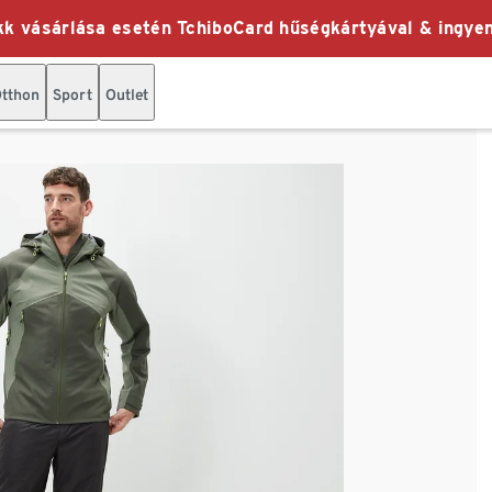
k vásárlása esetén TchiboCard hűségkártyával & ingyen
tthon
Sport
Outlet