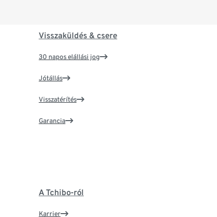
Visszaküldés & csere
30 napos elállási jog
Jótállás
Visszatérítés
Garancia
A Tchibo-ról
Karrier