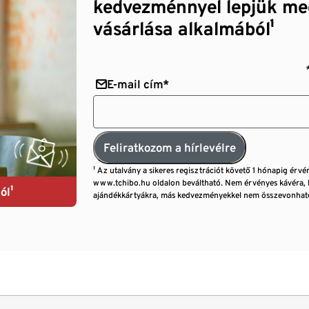
kedvezménnyel lepjük me
vásárlása alkalmából¹
E-mail cím*
Feliratkozom a hírlevélre
¹ Az utalvány a sikeres regisztrációt követő 1 hónapig érvé
www.tchibo.hu oldalon beváltható. Nem érvényes kávéra, 
ól¹
ajándékkártyákra, más kedvezményekkel nem összevonható