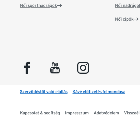
Női sportnadrágok
Női nadrágo
Női cipők
facebook
youtube
instagram
Szerződéstől való elállás
Kávé előfizetés felmondása
Kapcsolat & segítség
Impresszum
Adatvédelem
Visszaél