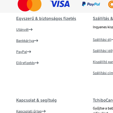
Egyszerű & biztonságos fizetés
Szállítás 
Ingyenes kisz
Utánvét
Szállítási díj
Bankkártya
Szállítási idő
PayPal
Kiszállító p
Előrefizetés
Szállítási c
Kapcsolat & segítség
TchiboCar
Gyűjtse a ba
Kapcsolati űrlap