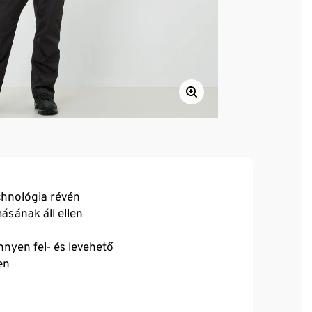
echnológia révén
sának áll ellen
nnyen fel- és levehető
en
észen