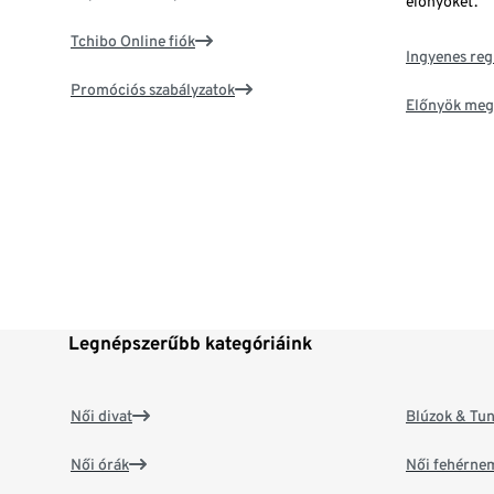
előnyöket.
Tchibo Online fiók
Ingyenes reg
Promóciós szabályzatok
Előnyök meg
Legnépszerűbb kategóriáink
Női divat
Blúzok & Tun
Női órák
Női fehérne