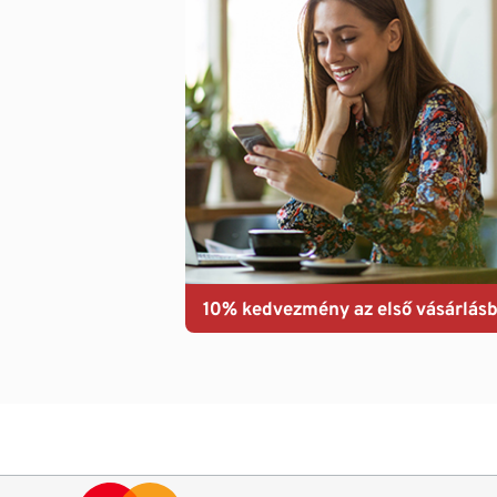
10% kedvezmény az első vásárlásb