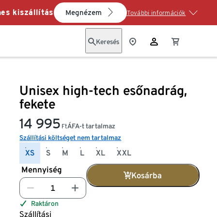
es kiszállítás
Megnézem
További információk
Keresés
Unisex high-tech esőnadrág,
fekete
14 995
ÁFA-t tartalmaz
Ft
Szállítási költséget nem tartalmaz
XS
S
M
L
XL
XXL
Mennyiség
Kosárba
Raktáron
Szállítási