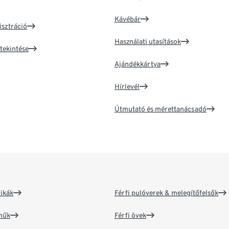
Kávébár
isztráció
Használati utasítások
tekintése
Ajándékkártya
Hírlevél
Útmutató és mérettanácsadó
ikák
Férfi pulóverek & melegítőfelsők
műk
Férfi övek