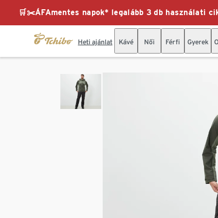
🛒✂️ÁFAmentes napok* legalább 3 db használati cik
Heti ajánlat
Kávé
Női
Férfi
Gyerek
O