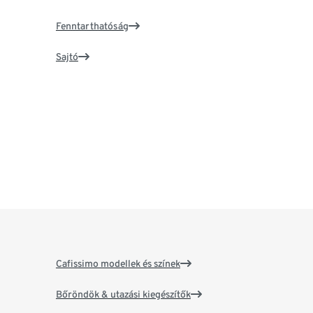
Fenntarthatóság
Sajtó
Cafissimo modellek és színek
Bőröndök & utazási kiegészítők