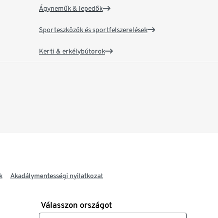
Ágyneműk & lepedők
Sporteszközök és sportfelszerelések
Kerti & erkélybútorok
k
Akadálymentességi nyilatkozat
Válasszon országot