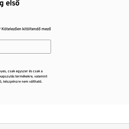
g első
* Kötelezően kitöltendő mező
nyes, csak egyszer és csak a
kapszulás termékekre, valamint
, készpénzre nem váltható.