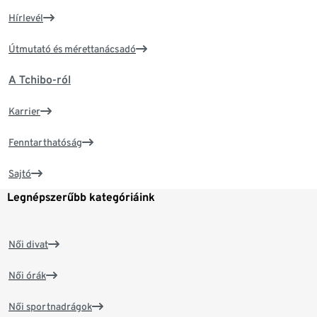
Hírlevél
Útmutató és mérettanácsadó
A Tchibo-ról
Karrier
Fenntarthatóság
Sajtó
Legnépszerűbb kategóriáink
Női divat
Női órák
Női sportnadrágok