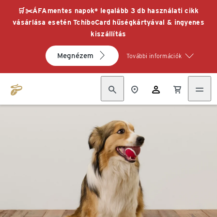
🛒✂️ÁFAmentes napok* legalább 3 db használati cikk
vásárlása esetén TchiboCard hűségkártyával & ingyenes
kiszállítás
Megnézem
További információk