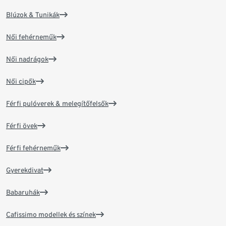
Blúzok & Tunikák
Női fehérneműk
Női nadrágok
Női cipők
Férfi pulóverek & melegítőfelsők
Férfi övek
Férfi fehérneműk
Gyerekdivat
Babaruhák
Cafissimo modellek és színek