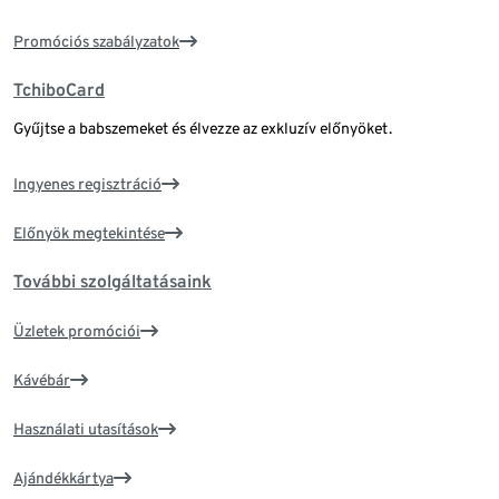
Promóciós szabályzatok
TchiboCard
Gyűjtse a babszemeket és élvezze az exkluzív előnyöket.
Ingyenes regisztráció
Előnyök megtekintése
További szolgáltatásaink
Üzletek promóciói
Kávébár
Használati utasítások
Ajándékkártya