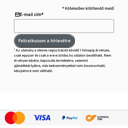
* Kötelezően kitöltendő mező
E-mail cím*
Feliratkozom a hírlevélre
¹ Az utalvány a sikeres regisztrációt követő 1 hónapig érvényes,
csak egyszer és csak a www.tchibo.hu oldalon beváltható. Nem
érvényes kávéra, kapszulás termékekre, valamint
ajándékkártyákra, más kedvezményekkel nem összevonható,
készpénzre nem váltható.