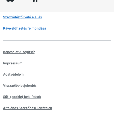
Szerződéstől való elállás
Kávé előfizetés felmondása
Kapcsolat & segítség
Impresszum
Adatvédelem
Visszaélés-bejelentés
Süti (cookie) beállítások
Általános Szerződési Feltételek