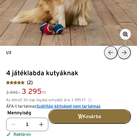
1/2
4 játéklabda kutyáknak
(2)
3 295
3 995
Ft
Ft
Az elmúlt 30 nap legalacsonyabb ára:
3 995
Ft
ÁFA-t tartalmaz
Szállítási költséget nem tartalmaz
Mennyiség
Kosárba
Raktáron