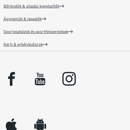
Bőröndök & utazási kiegészítők
Ágyneműk & lepedők
Sporteszközök és sportfelszerelések
Kerti & erkélybútorok
facebook
youtube
instagram
appleinc
android