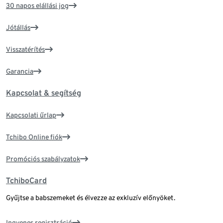
30 napos elállási jog
Jótállás
Visszatérítés
Garancia
Kapcsolat & segítség
Kapcsolati űrlap
Tchibo Online fiók
Promóciós szabályzatok
TchiboCard
Gyűjtse a babszemeket és élvezze az exkluzív előnyöket.
Ingyenes regisztráció