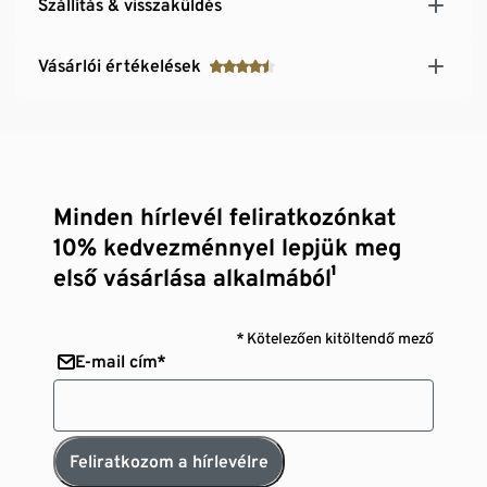
Szállítás & visszaküldés
Vásárlói értékelések
Minden hírlevél feliratkozónkat
10% kedvezménnyel lepjük meg
első vásárlása alkalmából¹
* Kötelezően kitöltendő mező
E-mail cím*
Feliratkozom a hírlevélre