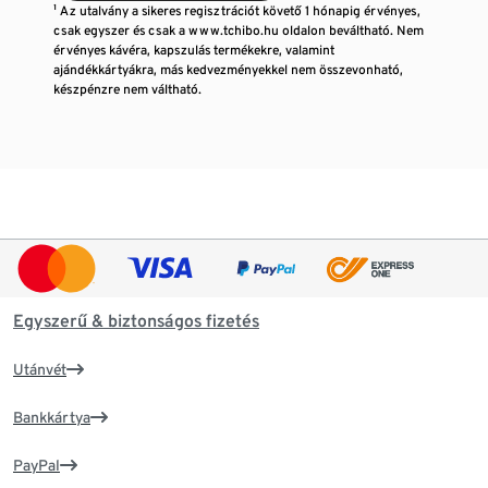
¹ Az utalvány a sikeres regisztrációt követő 1 hónapig érvényes,
csak egyszer és csak a www.tchibo.hu oldalon beváltható. Nem
érvényes kávéra, kapszulás termékekre, valamint
ajándékkártyákra, más kedvezményekkel nem összevonható,
készpénzre nem váltható.
Egyszerű & biztonságos fizetés
Utánvét
Bankkártya
PayPal