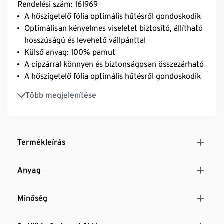
Rendelési szám: 161969
A hőszigetelő fólia optimális hűtésről gondoskodik
Optimálisan kényelmes viseletet biztosító, állítható
hosszúságú és levehető vállpánttal
Külső anyag: 100% pamut
A cipzárral könnyen és biztonságosan összezárható
A hőszigetelő fólia optimális hűtésről gondoskodik
Megerősített alj a kellő stabilitáshoz
Több megjelenítése
Jégakku nélkül kb. 4 órán keresztül tartja frissen az
élelmiszereket
Termékleírás
Anyag
Minőség