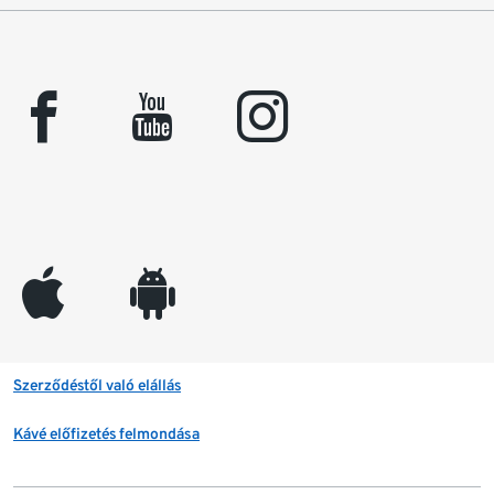
facebook
youtube
instagram
appleinc
android
Szerződéstől való elállás
Kávé előfizetés felmondása