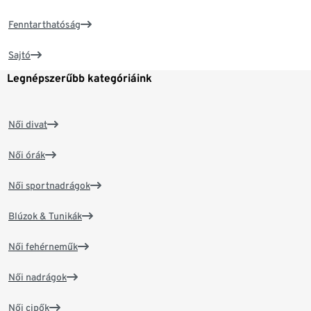
Fenntarthatóság
Sajtó
Legnépszerűbb kategóriáink
Női divat
Női órák
Női sportnadrágok
Blúzok & Tunikák
Női fehérneműk
Női nadrágok
Női cipők