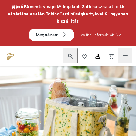
🛒✂️ÁFAmentes napok* legalább 3 db használati cikk
vásárlása esetén TchiboCard hűségkártyával & ingyenes
kiszállítás
Megnézem
További információk