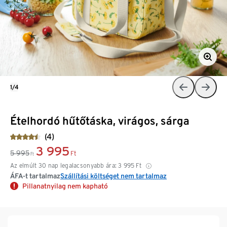
1/4
Ételhordó hűtőtáska, virágos, sárga
(4)
3 995
5 995
Ft
Ft
Az elmúlt 30 nap legalacsonyabb ára:
3 995
Ft
ÁFA-t tartalmaz
Szállítási költséget nem tartalmaz
Pillanatnyilag nem kapható