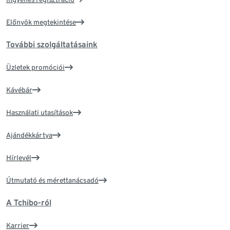
Előnyök megtekintése
További szolgáltatásaink
Üzletek promóciói
Kávébár
Használati utasítások
Ajándékkártya
Hírlevél
Útmutató és mérettanácsadó
A Tchibo-ról
Karrier