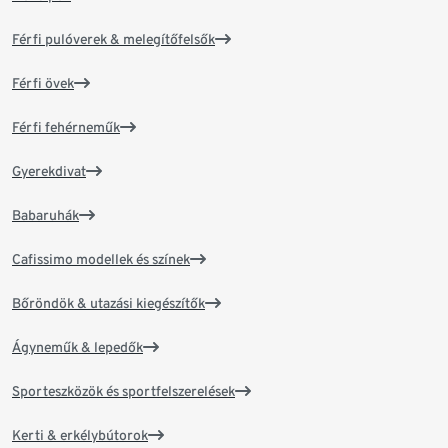
Férfi pulóverek & melegítőfelsők
Férfi övek
Férfi fehérneműk
Gyerekdivat
Babaruhák
Cafissimo modellek és színek
Bőröndök & utazási kiegészítők
Ágyneműk & lepedők
Sporteszközök és sportfelszerelések
Kerti & erkélybútorok