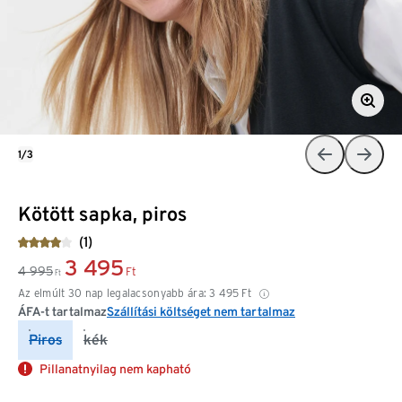
1/3
Kötött sapka, piros
(1)
3 495
4 995
Ft
Ft
Az elmúlt 30 nap legalacsonyabb ára:
3 495
Ft
ÁFA-t tartalmaz
Szállítási költséget nem tartalmaz
Piros
kék
Pillanatnyilag nem kapható