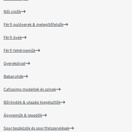
Női cipők
Férfi pulóverek & melegítőfelsők
Férfi övek
Férfi fehérneműk
Gyerekdivat
Babaruhák
Cafissimo modellek és színek
Bőröndök & utazási kiegészítők
Ágyneműk & lepedők
Sporteszközök és sportfelszerelések