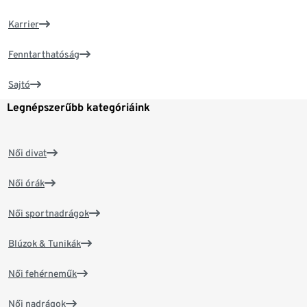
Karrier
Fenntarthatóság
Sajtó
Legnépszerűbb kategóriáink
Női divat
Női órák
Női sportnadrágok
Blúzok & Tunikák
Női fehérneműk
Női nadrágok