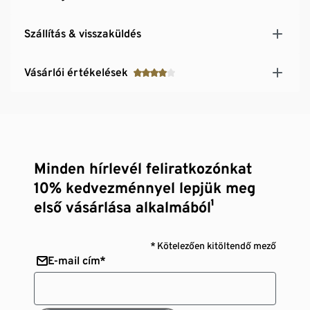
Szállítás & visszaküldés
Vásárlói értékelések
Minden hírlevél feliratkozónkat
10% kedvezménnyel lepjük meg
első vásárlása alkalmából¹
* Kötelezően kitöltendő mező
E-mail cím*