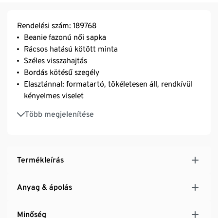
Rendelési szám: 189768
Beanie fazonú női sapka
Rácsos hatású kötött minta
Széles visszahajtás
Bordás kötésű szegély
Elasztánnal: formatartó, tökéletesen áll, rendkívül
kényelmes viselet
Ez egy Fire & Glory márkájú termék
Több megjelenítése
Ezt a kiegészítőt kizárólag a Tchibo számára
tervezték
Termékleírás
Anyag & ápolás
Minőség