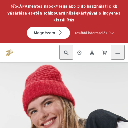
🛒✂️ÁFAmentes napok* legalább 3 db használati cikk
vásárlása esetén TchiboCard hűségkártyával & ingyenes
kiszállítás
Megnézem
További információk