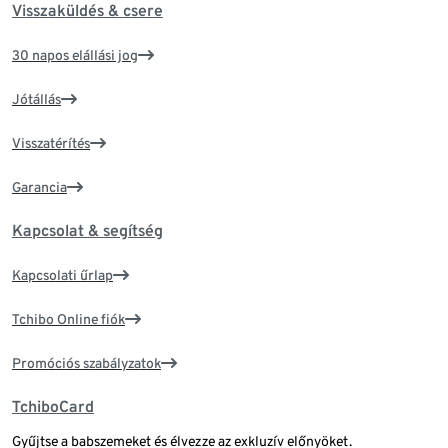
Visszaküldés & csere
30 napos elállási jog
Jótállás
Visszatérítés
Garancia
Kapcsolat & segítség
Kapcsolati űrlap
Tchibo Online fiók
Promóciós szabályzatok
TchiboCard
Gyűjtse a babszemeket és élvezze az exkluzív előnyöket.