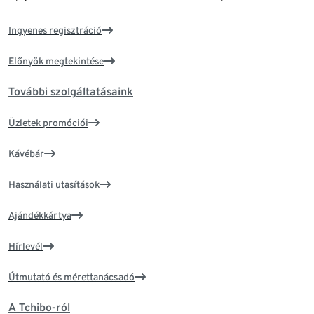
Ingyenes regisztráció
Előnyök megtekintése
További szolgáltatásaink
Üzletek promóciói
Kávébár
Használati utasítások
Ajándékkártya
Hírlevél
Útmutató és mérettanácsadó
A Tchibo-ról