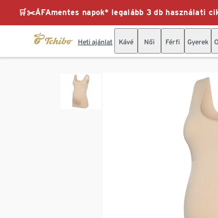
🛒✂️ÁFAmentes napok* legalább 3 db használati cik
Heti ajánlat
Kávé
Női
Férfi
Gyerek
O