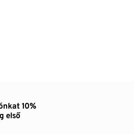
zónkat 10%
g első