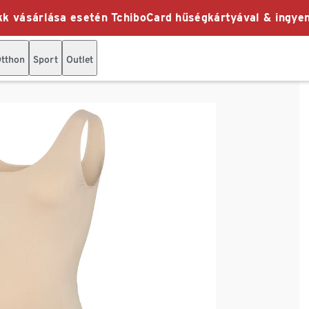
k vásárlása esetén TchiboCard hűségkártyával & ingyen
tthon
Sport
Outlet