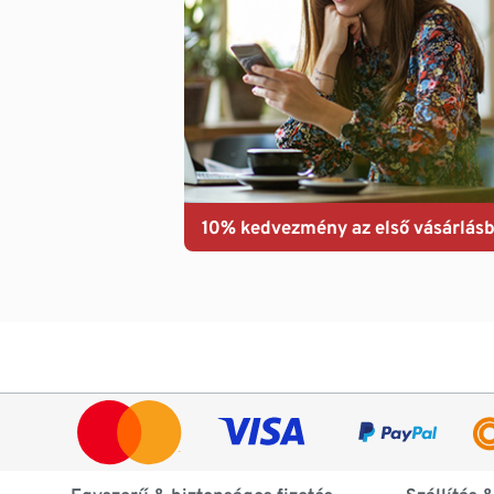
10% kedvezmény az első vásárlásb