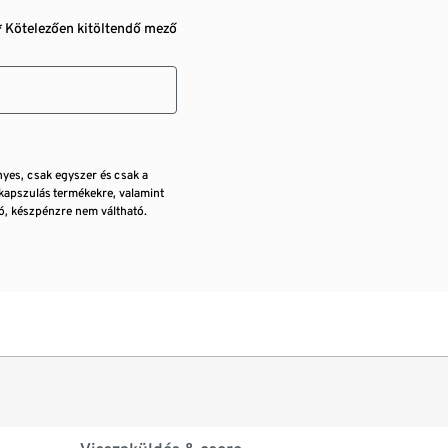
* Kötelezően kitöltendő mező
nyes, csak egyszer és csak a
kapszulás termékekre, valamint
, készpénzre nem váltható.