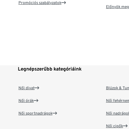
Promóciós szabályzatok
Előnyök meg
Legnépszerűbb kategóriáink
Női divat
Blúzok & Tun
Női órák
Női fehérne
Női sportnadrágok
Női nadrágo
Női cipők