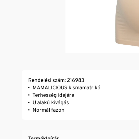
Rendelési szám: 216983
MAMALICIOUS kismamatrikó
Terhesség idejére
U alakú kivágás
Normál fazon
Termékleírás