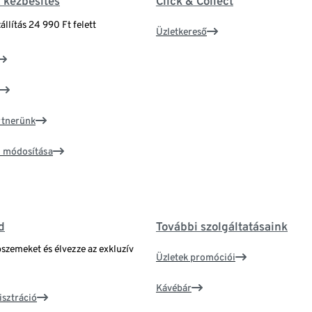
& kézbesítés
Click & Collect
állítás 24 990 Ft felett
Üzletkereső
artnerünk
ím módosítása
d
További szolgáltatásaink
bszemeket és élvezze az exkluzív
Üzletek promóciói
Kávébár
isztráció