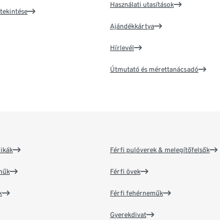
Használati utasítások
tekintése
Ajándékkártya
Hírlevél
Útmutató és mérettanácsadó
ikák
Férfi pulóverek & melegítőfelsők
műk
Férfi övek
k
Férfi fehérneműk
Gyerekdivat