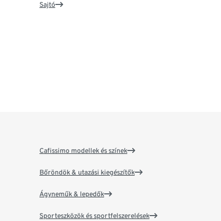
Sajtó
Cafissimo modellek és színek
Bőröndök & utazási kiegészítők
Ágyneműk & lepedők
Sporteszközök és sportfelszerelések