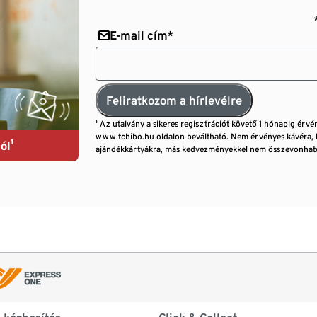
E-mail cím*
Feliratkozom a hírlevélre
¹ Az utalvány a sikeres regisztrációt követő 1 hónapig érvé
www.tchibo.hu oldalon beváltható. Nem érvényes kávéra, 
ól¹
ajándékkártyákra, más kedvezményekkel nem összevonható