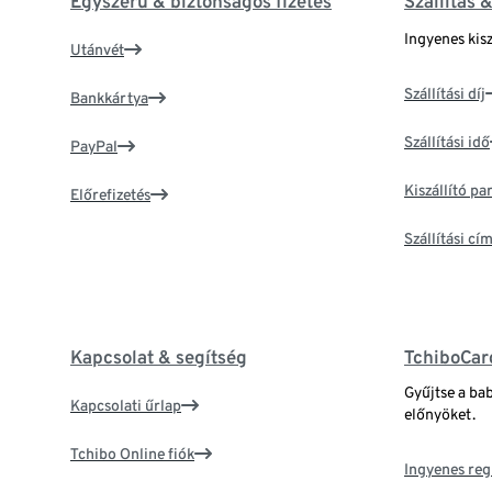
Egyszerű & biztonságos fizetés
Szállítás 
Ingyenes kisz
Utánvét
Szállítási díj
Bankkártya
Szállítási idő
PayPal
Kiszállító p
Előrefizetés
Szállítási c
Kapcsolat & segítség
TchiboCar
Gyűjtse a ba
Kapcsolati űrlap
előnyöket.
Tchibo Online fiók
Ingyenes reg