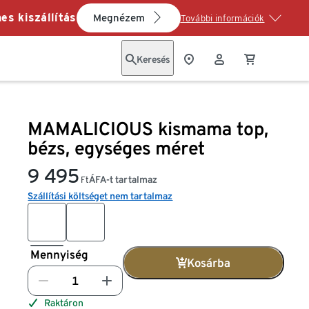
es kiszállítás
Megnézem
További információk
Keresés
MAMALICIOUS kismama top,
bézs, egységes méret
9 495
ÁFA-t tartalmaz
Ft
Szállítási költséget nem tartalmaz
Mennyiség
Kosárba
Raktáron