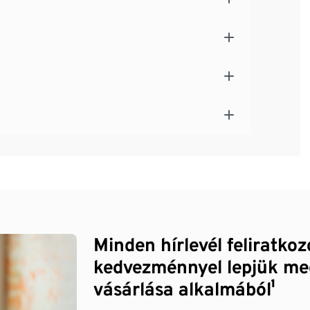
Minden hírlevél feliratko
kedvezménnyel lepjük me
vásárlása alkalmából¹