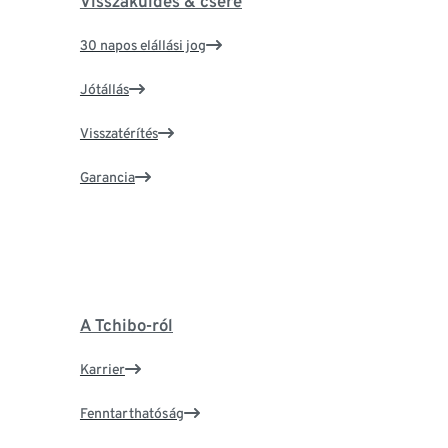
Visszaküldés & csere
30 napos elállási jog
Jótállás
Visszatérítés
Garancia
A Tchibo-ról
Karrier
Fenntarthatóság