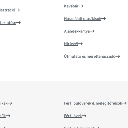
Kávébár
isztráció
Használati utasítások
tekintése
Ajándékkártya
Hírlevél
Útmutató és mérettanácsadó
ikák
Férfi pulóverek & melegítőfelsők
műk
Férfi övek