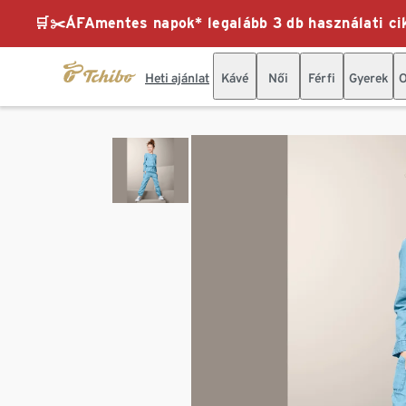
🛒✂️ÁFAmentes napok* legalább 3 db használati cik
Heti ajánlat
Kávé
Női
Férfi
Gyerek
O