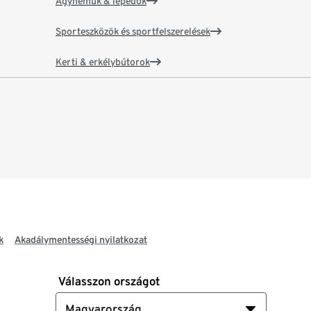
Ágyneműk & lepedők
Sporteszközök és sportfelszerelések
Kerti & erkélybútorok
k
Akadálymentességi nyilatkozat
Válasszon országot
Magyarország