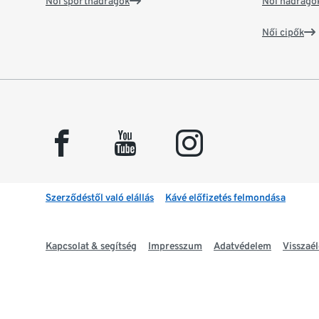
Női sportnadrágok
Női nadrágo
Női cipők
facebook
youtube
instagram
Szerződéstől való elállás
Kávé előfizetés felmondása
Kapcsolat & segítség
Impresszum
Adatvédelem
Visszaél