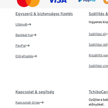
Egyszerű & biztonságos fizetés
Szállítás 
Ingyenes kisz
Utánvét
Szállítási díj
Bankkártya
Szállítási idő
PayPal
Kiszállító p
Előrefizetés
Szállítási c
Kapcsolat & segítség
TchiboCar
Gyűjtse a ba
Kapcsolati űrlap
előnyöket.