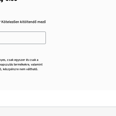
* Kötelezően kitöltendő mező
nyes, csak egyszer és csak a
kapszulás termékekre, valamint
, készpénzre nem váltható.