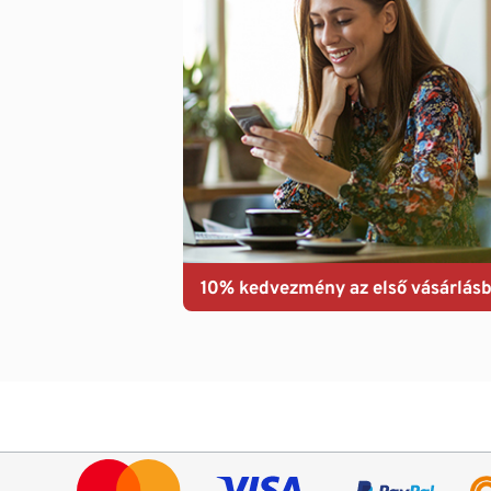
10% kedvezmény az első vásárlásb