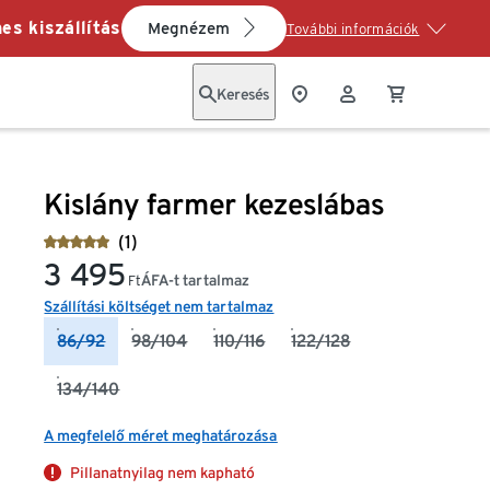
es kiszállítás
Megnézem
További információk
Keresés
Kislány farmer kezeslábas
(1)
3 495
ÁFA-t tartalmaz
Ft
Szállítási költséget nem tartalmaz
86/92
98/104
110/116
122/128
134/140
A megfelelő méret meghatározása
Pillanatnyilag nem kapható