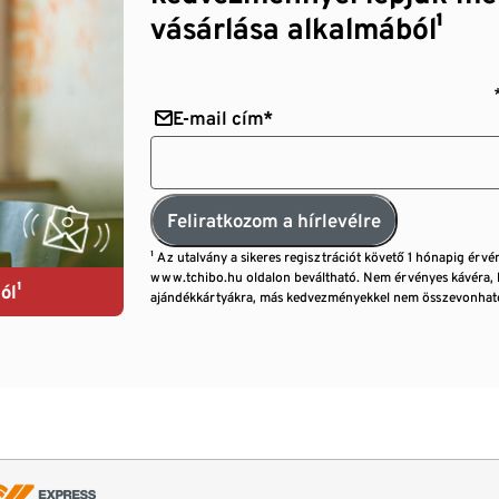
vásárlása alkalmából¹
E-mail cím*
Feliratkozom a hírlevélre
¹ Az utalvány a sikeres regisztrációt követő 1 hónapig érvé
www.tchibo.hu oldalon beváltható. Nem érvényes kávéra, 
ól¹
ajándékkártyákra, más kedvezményekkel nem összevonható