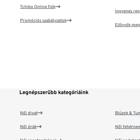
Tchibo Online fiók
Ingyenes reg
Promóciós szabályzatok
Előnyök meg
Legnépszerűbb kategóriáink
Női divat
Blúzok & Tun
Női órák
Női fehérne