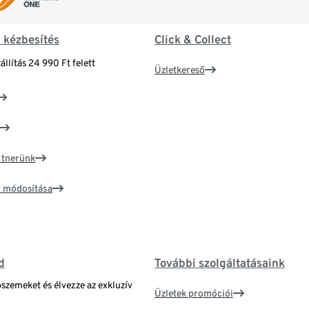
& kézbesítés
Click & Collect
állítás 24 990 Ft felett
Üzletkereső
artnerünk
ím módosítása
d
További szolgáltatásaink
bszemeket és élvezze az exkluzív
Üzletek promóciói