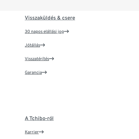
Visszaküldés & csere
30 napos elállási jog
Jótállás
Visszatérítés
Garancia
A Tchibo-ról
Karrier