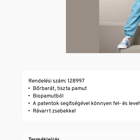
Rendelési szám: 128997
Bőrbarát, tiszta pamut
Biopamutból
A patentok segítségével könnyen fel- és leve
Rávarrt zsebekkel
Termékleírás