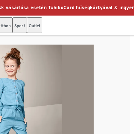
k vásárlása esetén TchiboCard hűségkártyával & ingyen
tthon
Sport
Outlet