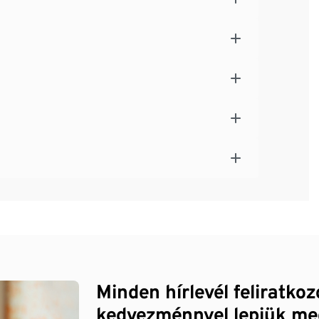
Minden hírlevél feliratko
kedvezménnyel lepjük me