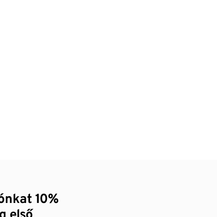
zónkat 10%
g első