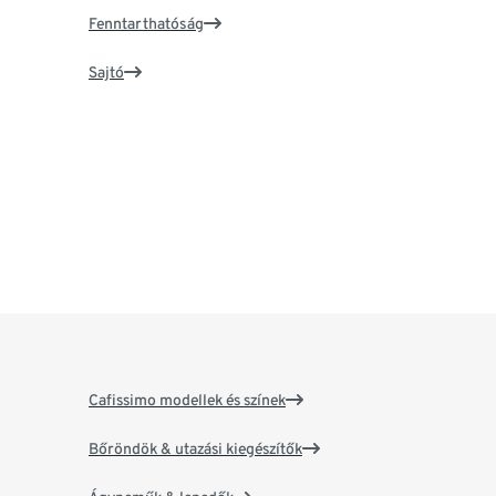
Fenntarthatóság
Sajtó
Cafissimo modellek és színek
Bőröndök & utazási kiegészítők