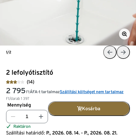
1/2
2 lefolyótisztító
(14)
2 795
ÁFA-t tartalmaz
Szállítási költséget nem tartalmaz
Ft
Ft/darab
1 397
Mennyiség
Kosárba
Raktáron
Szállítási határidő:
P., 2026. 08. 14. - P., 2026. 08. 21.