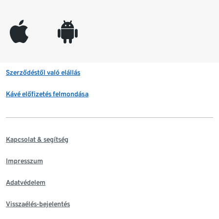
appleinc
android
Szerződéstől való elállás
Kávé előfizetés felmondása
Kapcsolat & segítség
Impresszum
Adatvédelem
Visszaélés-bejelentés