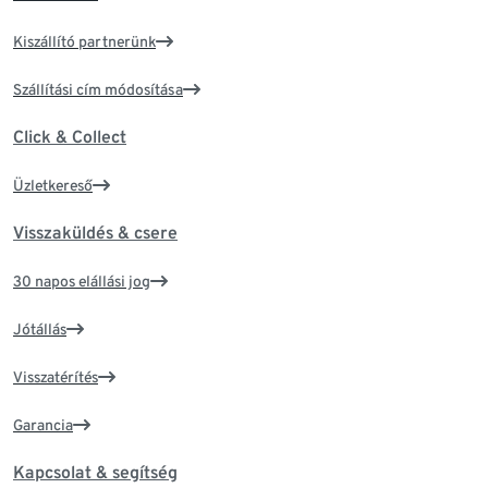
Kiszállító partnerünk
Szállítási cím módosítása
Click & Collect
Üzletkereső
Visszaküldés & csere
30 napos elállási jog
Jótállás
Visszatérítés
Garancia
Kapcsolat & segítség