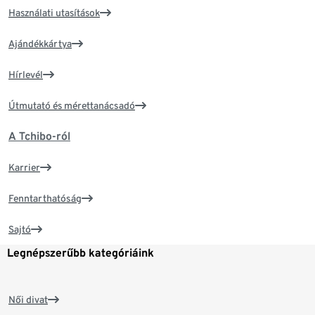
Használati utasítások
Ajándékkártya
Hírlevél
Útmutató és mérettanácsadó
A Tchibo-ról
Karrier
Fenntarthatóság
Sajtó
Legnépszerűbb kategóriáink
Női divat