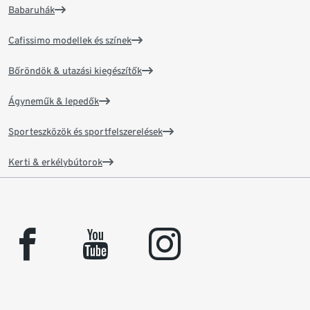
Babaruhák
Cafissimo modellek és színek
Bőröndök & utazási kiegészítők
Ágyneműk & lepedők
Sporteszközök és sportfelszerelések
Kerti & erkélybútorok
facebook
youtube
instagram