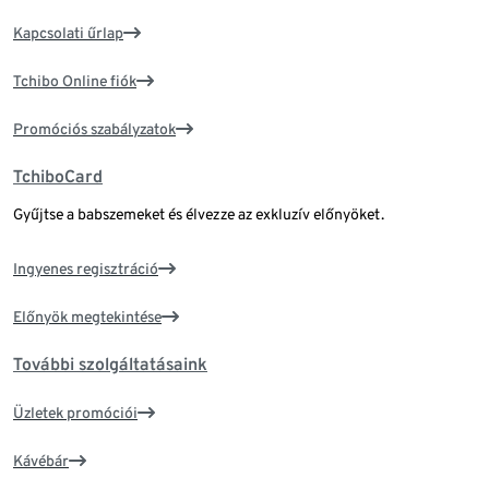
Kapcsolati űrlap
Tchibo Online fiók
Promóciós szabályzatok
TchiboCard
Gyűjtse a babszemeket és élvezze az exkluzív előnyöket.
Ingyenes regisztráció
Előnyök megtekintése
További szolgáltatásaink
Üzletek promóciói
Kávébár