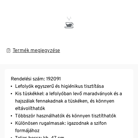
Termék megjegyzése
Rendelési szám: 192091
Lefolyók egyszerű és higiénikus tisztítása
Kis tüskékkel: a lefolyóban levő maradványok és a
hajszálak fennakadnak a tüskéken, és könnyen
eltávolíthatók
Többször használhatók és könnyen tisztíthatók
Különösen rugalmasak: igazodnak a szifon
formájához
Teljes hossz: kb. 47 cm