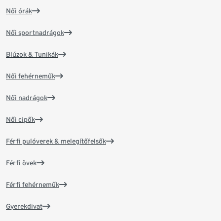
Női órák
Női sportnadrágok
Blúzok & Tunikák
Női fehérneműk
Női nadrágok
Női cipők
Férfi pulóverek & melegítőfelsők
Férfi övek
Férfi fehérneműk
Gyerekdivat