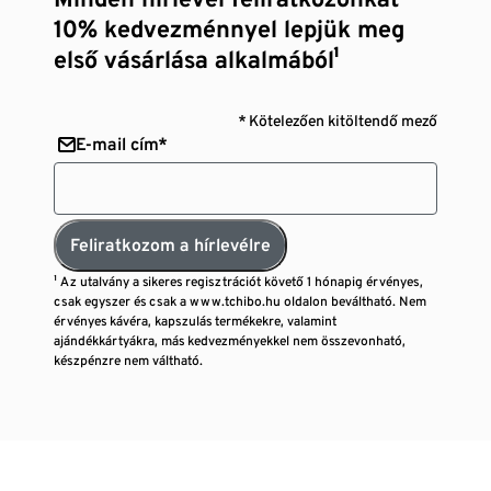
10% kedvezménnyel lepjük meg
első vásárlása alkalmából¹
* Kötelezően kitöltendő mező
E-mail cím*
Feliratkozom a hírlevélre
¹ Az utalvány a sikeres regisztrációt követő 1 hónapig érvényes,
csak egyszer és csak a www.tchibo.hu oldalon beváltható. Nem
érvényes kávéra, kapszulás termékekre, valamint
ajándékkártyákra, más kedvezményekkel nem összevonható,
készpénzre nem váltható.