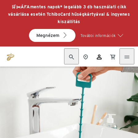
🛒✂️ÁFAmentes napok* legalább 3 db használati cikk
vásárlása esetén TchiboCard hűségkártyával & ingyenes
kiszállítás
Megnézem
További információk