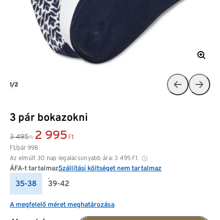
1/2
3 pár bokazokni
2 995
3 495
Ft
Ft
Ft/pár
998
Az elmúlt 30 nap legalacsonyabb ára:
3 495
Ft
ÁFA-t tartalmaz
Szállítási költséget nem tartalmaz
35-38
39-42
A megfelelő méret meghatározása