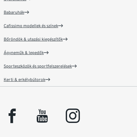
Babaruhák
Cafissimo modellek és színek
Bőröndök & utazási kiegészítők
Ágyneműk & lepedők
Sporteszközök és sportfelszerelések
Kerti & erkélybútorok
facebook
youtube
instagram