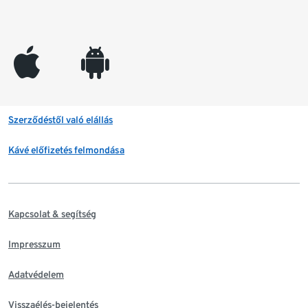
appleinc
android
Szerződéstől való elállás
Kávé előfizetés felmondása
Kapcsolat & segítség
Impresszum
Adatvédelem
Visszaélés-bejelentés