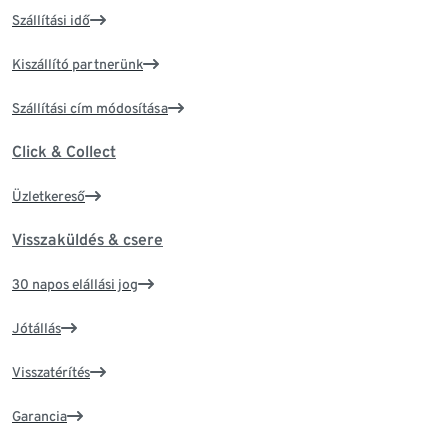
Szállítási idő
Kiszállító partnerünk
Szállítási cím módosítása
Click & Collect
Üzletkereső
Visszaküldés & csere
30 napos elállási jog
Jótállás
Visszatérítés
Garancia