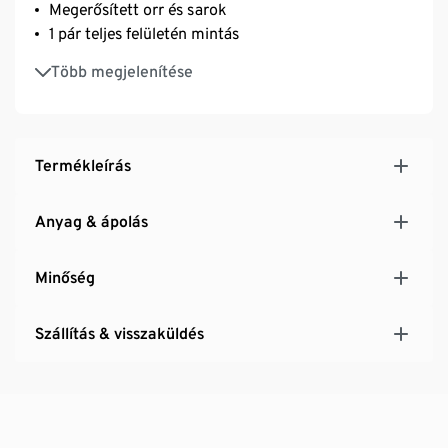
Megerősített orr és sarok
1 pár teljes felületén mintás
Elasztánnal: formatartó, tökéletesen áll, rendkívül
Több megjelenítése
kényelmes viselet
Termékleírás
Anyag & ápolás
Minőség
Szállítás & visszaküldés