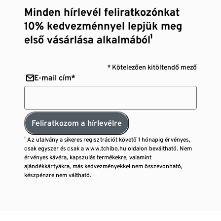
Minden hírlevél feliratkozónkat
10% kedvezménnyel lepjük meg
első vásárlása alkalmából¹
* Kötelezően kitöltendő mező
E-mail cím*
Feliratkozom a hírlevélre
¹ Az utalvány a sikeres regisztrációt követő 1 hónapig érvényes,
csak egyszer és csak a www.tchibo.hu oldalon beváltható. Nem
érvényes kávéra, kapszulás termékekre, valamint
ajándékkártyákra, más kedvezményekkel nem összevonható,
készpénzre nem váltható.