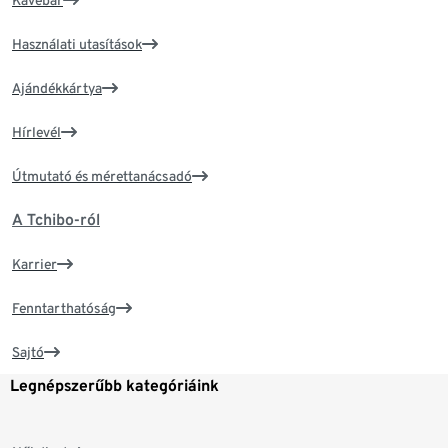
Kávébár
Használati utasítások
Ajándékkártya
Hírlevél
Útmutató és mérettanácsadó
A Tchibo-ról
Karrier
Fenntarthatóság
Sajtó
Legnépszerűbb kategóriáink