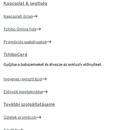
Kapcsolat & segítség
Kapcsolati űrlap
Tchibo Online fiók
Promóciós szabályzatok
TchiboCard
Gyűjtse a babszemeket és élvezze az exkluzív előnyöket.
Ingyenes regisztráció
Előnyök megtekintése
További szolgáltatásaink
Üzletek promóciói