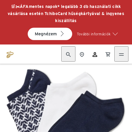
🛒✂️ÁFAmentes napok* legalább 3 db használati cikk
vásárlása esetén TchiboCard hűségkártyával & ingyenes
kiszállítás
Megnézem
További információk