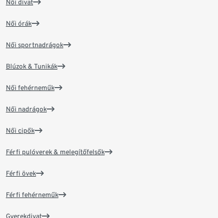
Női divat
Női órák
Női sportnadrágok
Blúzok & Tunikák
Női fehérneműk
Női nadrágok
Női cipők
Férfi pulóverek & melegítőfelsők
Férfi övek
Férfi fehérneműk
Gyerekdivat