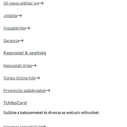
30 napos elállási jog
Jótállás
Visszatérítés
Garancia
Kapcsolat & segítség
Kapcsolati űrlap
Tchibo Online fiók
Promóciós szabályzatok
TchiboCard
Gyűjtse a babszemeket és élvezze az exkluzív előnyöket.
Ingyenes regisztráció