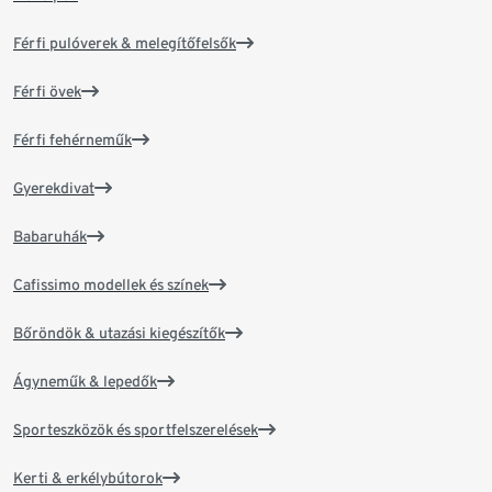
Férfi pulóverek & melegítőfelsők
Férfi övek
Férfi fehérneműk
Gyerekdivat
Babaruhák
Cafissimo modellek és színek
Bőröndök & utazási kiegészítők
Ágyneműk & lepedők
Sporteszközök és sportfelszerelések
Kerti & erkélybútorok