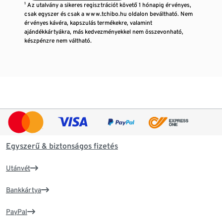
¹ Az utalvány a sikeres regisztrációt követő 1 hónapig érvényes,
csak egyszer és csak a www.tchibo.hu oldalon beváltható. Nem
érvényes kávéra, kapszulás termékekre, valamint
ajándékkártyákra, más kedvezményekkel nem összevonható,
készpénzre nem váltható.
Egyszerű & biztonságos fizetés
Utánvét
Bankkártya
PayPal