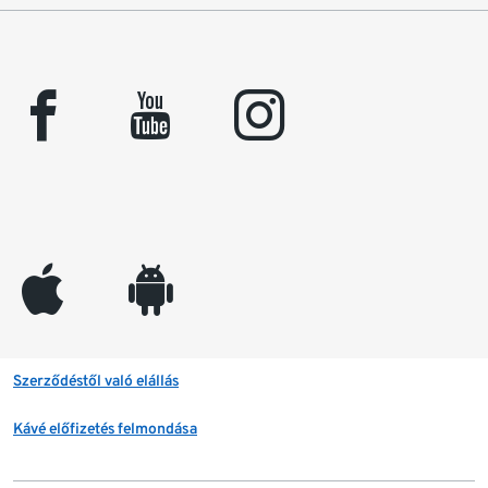
facebook
youtube
instagram
appleinc
android
Szerződéstől való elállás
Kávé előfizetés felmondása