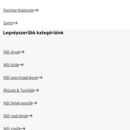
Fenntarthatóság
Sajtó
Legnépszerűbb kategóriáink
Női divat
Női órák
Női sportnadrágok
Blúzok & Tunikák
Női fehérneműk
Női nadrágok
Női cipők