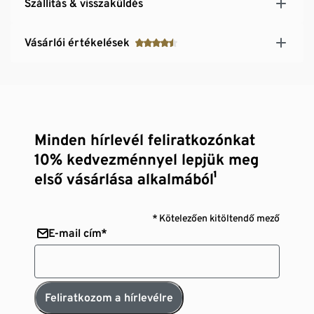
Szállítás & visszaküldés
Vásárlói értékelések
Minden hírlevél feliratkozónkat
10% kedvezménnyel lepjük meg
első vásárlása alkalmából¹
* Kötelezően kitöltendő mező
E-mail cím*
Feliratkozom a hírlevélre