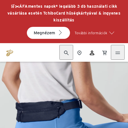
🛒✂️ÁFAmentes napok* legalább 3 db használati cikk
vásárlása esetén TchiboCard hűségkártyával & ingyenes
kiszállítás
Megnézem
További információk