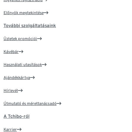
Előnyök megtekintése
További szolgáltatásaink
Üzletek promóciói
Kávébár
Használati utasítások
Ajándékkártya
Hírlevél
Útmutató és mérettanácsadó
A Tchibo-ról
Karrier