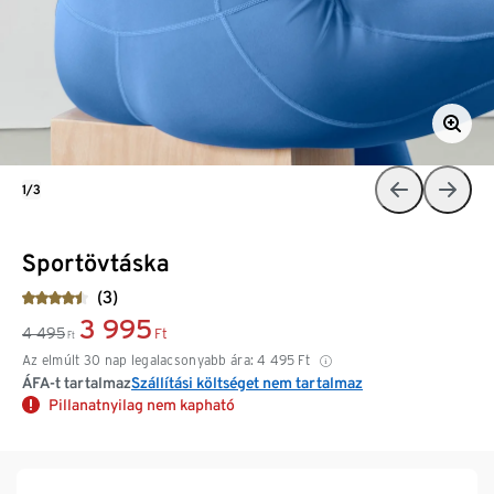
1/3
Sportövtáska
(3)
3 995
4 495
Ft
Ft
Az elmúlt 30 nap legalacsonyabb ára:
4 495
Ft
ÁFA-t tartalmaz
Szállítási költséget nem tartalmaz
Pillanatnyilag nem kapható