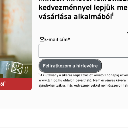
kedvezménnyel lepjük me
vásárlása alkalmából¹
E-mail cím*
Feliratkozom a hírlevélre
¹ Az utalvány a sikeres regisztrációt követő 1 hónapig érvé
www.tchibo.hu oldalon beváltható. Nem érvényes kávéra, 
ól¹
ajándékkártyákra, más kedvezményekkel nem összevonható