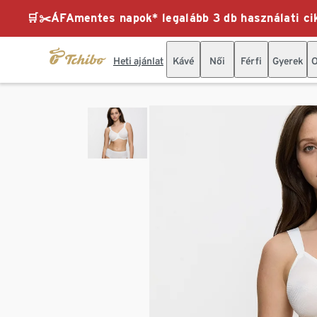
🛒✂️ÁFAmentes napok* legalább 3 db használati cik
Heti ajánlat
Kávé
Női
Férfi
Gyerek
O