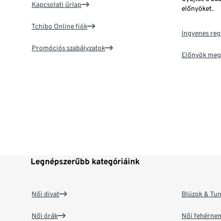
Kapcsolati űrlap
előnyöket.
Tchibo Online fiók
Ingyenes reg
Promóciós szabályzatok
Előnyök meg
Legnépszerűbb kategóriáink
Női divat
Blúzok & Tun
Női órák
Női fehérne