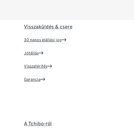
Visszaküldés & csere
30 napos elállási jog
Jótállás
Visszatérítés
Garancia
A Tchibo-ról