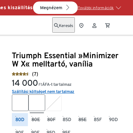
es kiszállítás
Megnézem
További információk
Keresés
Triumph Essential »Minimizer
W X« melltartó, vanília
(7)
14 000
ÁFA-t tartalmaz
Ft
Szállítási költséget nem tartalmaz
80D
80E
80F
85D
85E
85F
90D
90E
90F
95D
95E