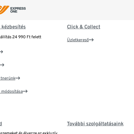
& kézbesítés
Click & Collect
állítás 24 990 Ft felett
Üzletkereső
artnerünk
ím módosítása
d
További szolgáltatásaink
bszemeket és élvezze az exkluzív