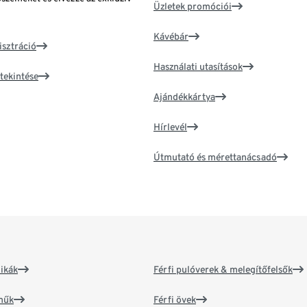
Üzletek promóciói
Kávébár
isztráció
Használati utasítások
tekintése
Ajándékkártya
Hírlevél
Útmutató és mérettanácsadó
ikák
Férfi pulóverek & melegítőfelsők
műk
Férfi övek