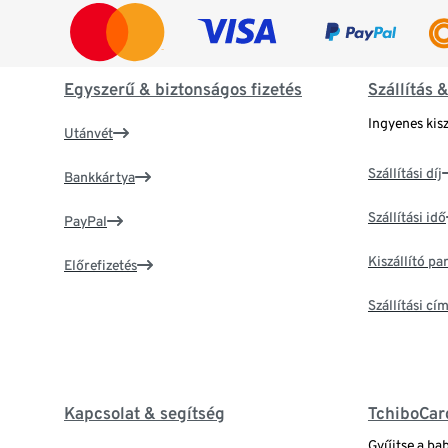
Egyszerű & biztonságos fizetés
Szállítás 
Ingyenes kisz
Utánvét
Szállítási díj
Bankkártya
Szállítási idő
PayPal
Kiszállító p
Előrefizetés
Szállítási c
Kapcsolat & segítség
TchiboCar
Gyűjtse a ba