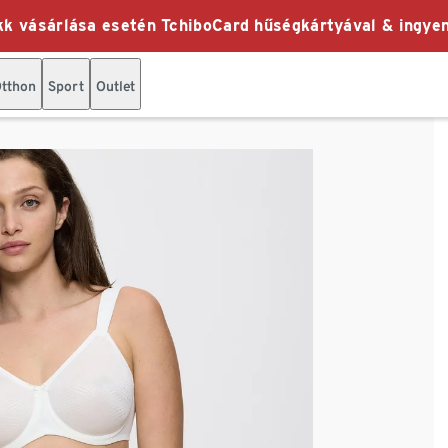
k vásárlása esetén TchiboCard hűségkártyával & ingyen
tthon
Sport
Outlet