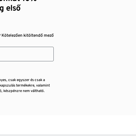
g első
* Kötelezően kitöltendő mező
nyes, csak egyszer és csak a
kapszulás termékekre, valamint
, készpénzre nem váltható.