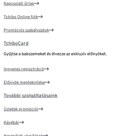
Kapcsolati űrlap
Tchibo Online fiók
Promóciós szabályzatok
TchiboCard
Gyűjtse a babszemeket és élvezze az exkluzív előnyöket.
Ingyenes regisztráció
Előnyök megtekintése
További szolgáltatásaink
Üzletek promóciói
Kávébár
Használati utasítások