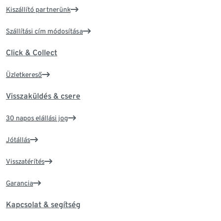
Kiszállító partnerünk
Szállítási cím módosítása
Click & Collect
Üzletkereső
Visszaküldés & csere
30 napos elállási jog
Jótállás
Visszatérítés
Garancia
Kapcsolat & segítség