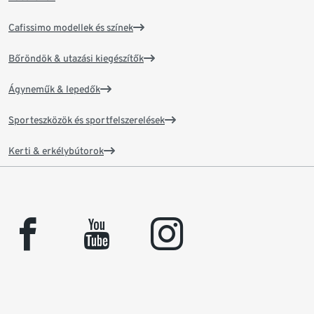
Cafissimo modellek és színek
Bőröndök & utazási kiegészítők
Ágyneműk & lepedők
Sporteszközök és sportfelszerelések
Kerti & erkélybútorok
facebook
youtube
instagram