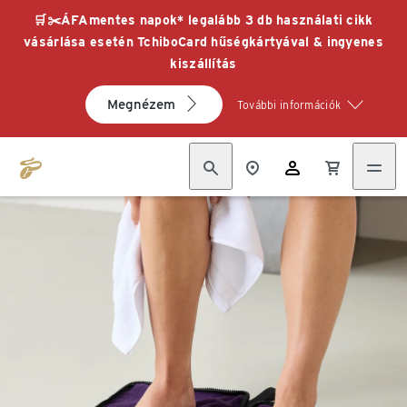
🛒✂️ÁFAmentes napok* legalább 3 db használati cikk
vásárlása esetén TchiboCard hűségkártyával & ingyenes
kiszállítás
Megnézem
További információk