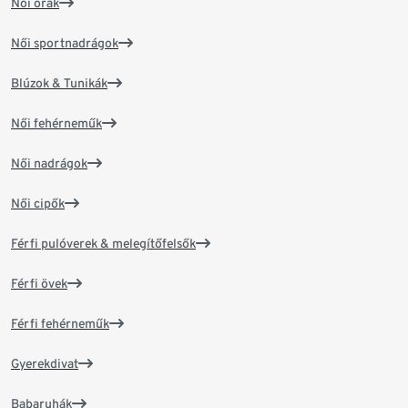
Női órák
Női sportnadrágok
Blúzok & Tunikák
Női fehérneműk
Női nadrágok
Női cipők
Férfi pulóverek & melegítőfelsők
Férfi övek
Férfi fehérneműk
Gyerekdivat
Babaruhák