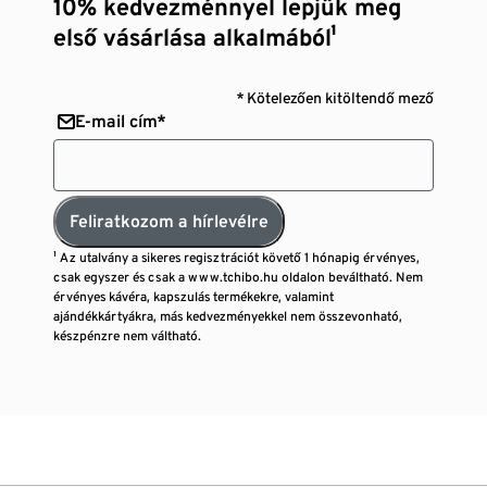
10% kedvezménnyel lepjük meg
első vásárlása alkalmából¹
* Kötelezően kitöltendő mező
E-mail cím*
Feliratkozom a hírlevélre
¹ Az utalvány a sikeres regisztrációt követő 1 hónapig érvényes,
csak egyszer és csak a www.tchibo.hu oldalon beváltható. Nem
érvényes kávéra, kapszulás termékekre, valamint
ajándékkártyákra, más kedvezményekkel nem összevonható,
készpénzre nem váltható.