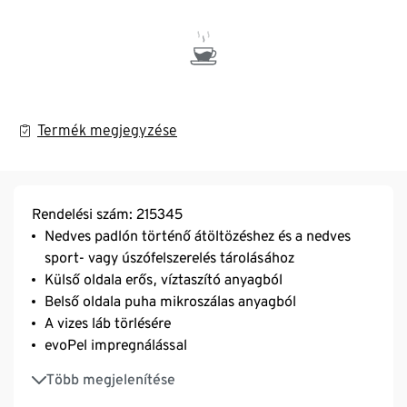
Termék megjegyzése
Rendelési szám: 215345
Nedves padlón történő átöltözéshez és a nedves
sport- vagy úszófelszerelés tárolásához
Külső oldala erős, víztaszító anyagból
Belső oldala puha mikroszálas anyagból
A vizes láb törlésére
evoPel impregnálással
Körbefutó cipzár
Több megjelenítése
Kifordítható táska – a kétoldalas cipzárral teljesen