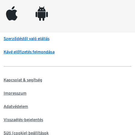
appleinc
android
Szerződéstől való elállás
Kávé előfizetés felmondása
Kapcsolat & segítség
Impresszum
Adatvédelem
Visszaélés-bejelentés
Süti (cookie) beállítások