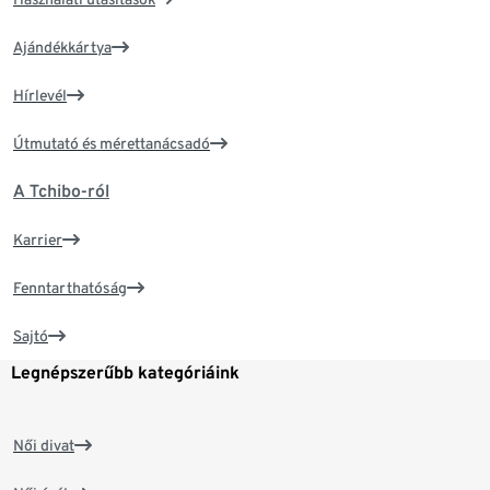
Ajándékkártya
Hírlevél
Útmutató és mérettanácsadó
A Tchibo-ról
Karrier
Fenntarthatóság
Sajtó
Legnépszerűbb kategóriáink
Női divat