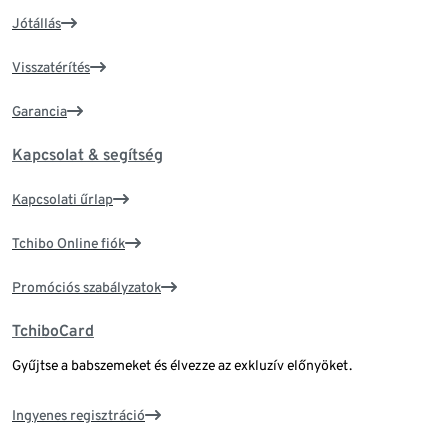
Jótállás
Visszatérítés
Garancia
Kapcsolat & segítség
Kapcsolati űrlap
Tchibo Online fiók
Promóciós szabályzatok
TchiboCard
Gyűjtse a babszemeket és élvezze az exkluzív előnyöket.
Ingyenes regisztráció