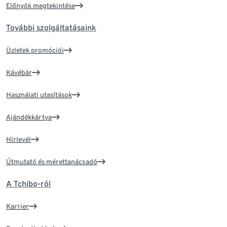
Előnyök megtekintése
További szolgáltatásaink
Üzletek promóciói
Kávébár
Használati utasítások
Ajándékkártya
Hírlevél
Útmutató és mérettanácsadó
A Tchibo-ról
Karrier