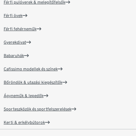
Férfi pulóverek & melegítőfelsők
Férfi övek
Férfi fehérneműk
Gyerekdivat
Babaruhák
Cafissimo modellek és színek
Bőröndök & utazási kiegészítők
Ágyneműk & lepedők
Sporteszközök és sportfelszerelések
Kerti & erkélybútorok