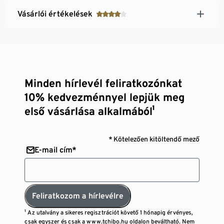
Vásárlói értékelések
Minden hírlevél feliratkozónkat
10% kedvezménnyel lepjük meg
első vásárlása alkalmából¹
* Kötelezően kitöltendő mező
E-mail cím*
Feliratkozom a hírlevélre
¹ Az utalvány a sikeres regisztrációt követő 1 hónapig érvényes,
csak egyszer és csak a www.tchibo.hu oldalon beváltható. Nem