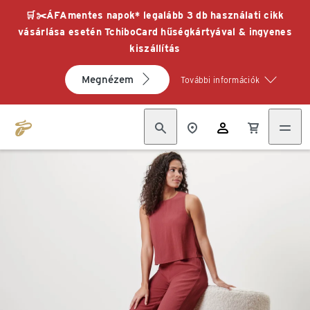
🛒✂️ÁFAmentes napok* legalább 3 db használati cikk
vásárlása esetén TchiboCard hűségkártyával & ingyenes
kiszállítás
Megnézem
További információk