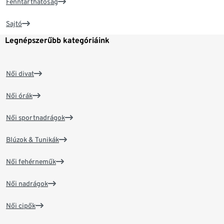
Fenntarthatóság
Sajtó
Legnépszerűbb kategóriáink
Női divat
Női órák
Női sportnadrágok
Blúzok & Tunikák
Női fehérneműk
Női nadrágok
Női cipők