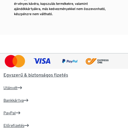
érvényes kávéra, kapszulás termékekre, valamint
ajándékkártyákra, más kedvezményekkel nem összevonható,
készpénzre nem váltható.
Egyszerű & biztonságos fizetés
Utánvét
Bankkártya
PayPal
Előrefizetés