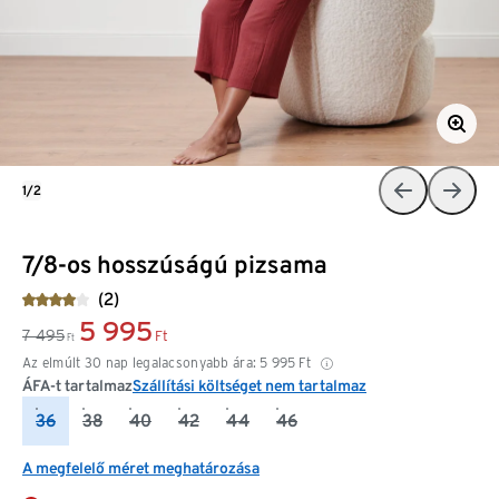
1/2
7/8-os hosszúságú pizsama
(2)
5 995
7 495
Ft
Ft
Az elmúlt 30 nap legalacsonyabb ára:
5 995
Ft
ÁFA-t tartalmaz
Szállítási költséget nem tartalmaz
36
38
40
42
44
46
A megfelelő méret meghatározása