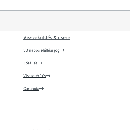
Visszaküldés & csere
30 napos elállási jog
Jótállás
Visszatérítés
Garancia