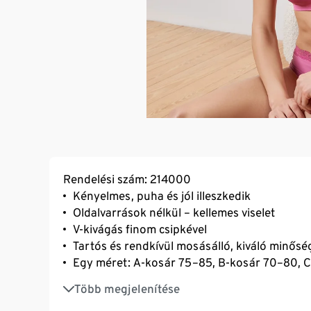
Rendelési szám: 214000
Kényelmes, puha és jól illeszkedik
Oldalvarrások nélkül – kellemes viselet
V-kivágás finom csipkével
Tartós és rendkívül mosásálló, kiváló minős
Egy méret: A-kosár 75–85, B-kosár 70–80, C
Háromszorosan állítható SoftSeal® kapcsos
Több megjelenítése