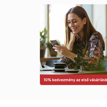
10% kedvezmény az első vásárlásb