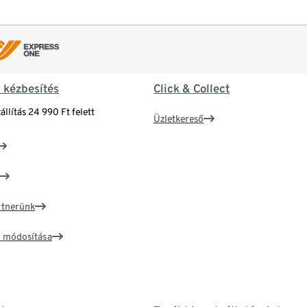
& kézbesítés
Click & Collect
állítás 24 990 Ft felett
Üzletkereső
artnerünk
ím módosítása