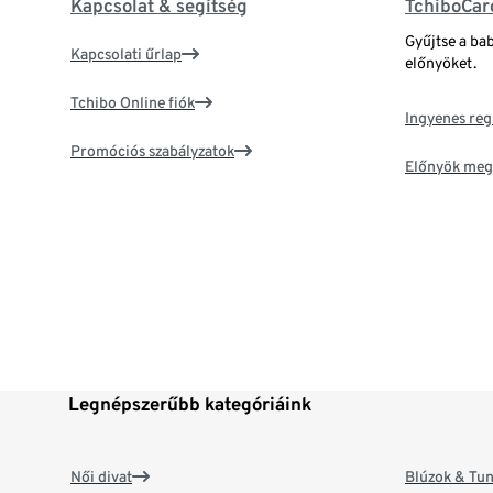
Kapcsolat & segítség
TchiboCar
Gyűjtse a ba
Kapcsolati űrlap
előnyöket.
Tchibo Online fiók
Ingyenes reg
Promóciós szabályzatok
Előnyök meg
Legnépszerűbb kategóriáink
Női divat
Blúzok & Tun