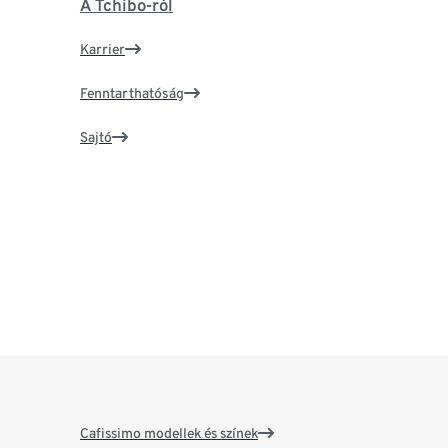
A Tchibo-ról
Karrier
Fenntarthatóság
Sajtó
Cafissimo modellek és színek