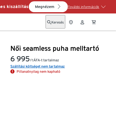
es kiszállítás
Megnézem
További információk
Keresés
Női seamless puha melltartó
6 995
ÁFA-t tartalmaz
Ft
Szállítási költséget nem tartalmaz
Pillanatnyilag nem kapható