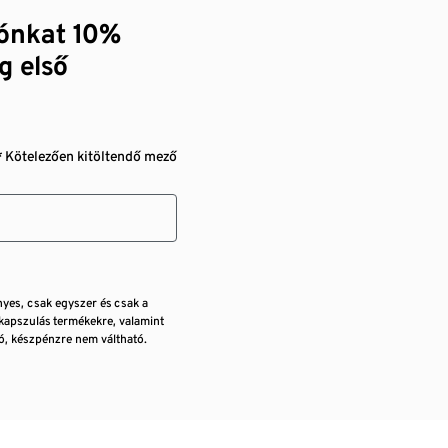
zónkat 10%
g első
* Kötelezően kitöltendő mező
nyes, csak egyszer és csak a
kapszulás termékekre, valamint
, készpénzre nem váltható.