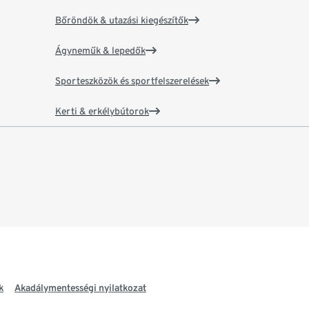
Bőröndök & utazási kiegészítők
Ágyneműk & lepedők
Sporteszközök és sportfelszerelések
Kerti & erkélybútorok
k
Akadálymentességi nyilatkozat