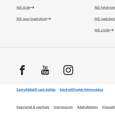
Női órák
Női fehérne
Női sportnadrágok
Női nadrágo
Női cipők
facebook
youtube
instagram
Szerződéstől való elállás
Kávé előfizetés felmondása
Kapcsolat & segítség
Impresszum
Adatvédelem
Visszaél