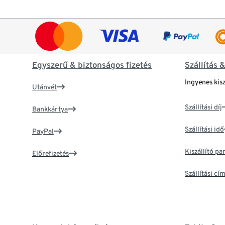
Egyszerű & biztonságos fizetés
Szállítás 
Ingyenes kisz
Utánvét
Szállítási díj
Bankkártya
Szállítási idő
PayPal
Kiszállító p
Előrefizetés
Szállítási c