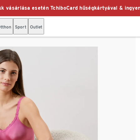
k vásárlása esetén TchiboCard hűségkártyával & ingyen
tthon
Sport
Outlet