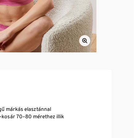
égű márkás elasztánnal
-kosár 70–80 mérethez illik
 zárórész