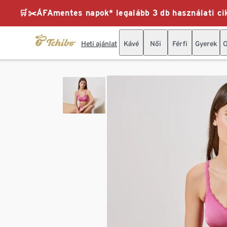
🛒✂️ÁFAmentes napok* legalább 3 db használati cik
Heti ajánlat
Kávé
Női
Férfi
Gyerek
O