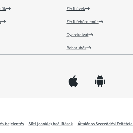
műk
Férfi övek
k
Férfi fehérneműk
Gyerekdivat
Babaruhák
appleinc
android
és-bejelentés
Süti (cookie) beállítások
Általános Szerződési Feltétele