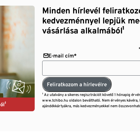
Minden hírlevél feliratko
kedvezménnyel lepjük me
vásárlása alkalmából¹
E-mail cím*
Feliratkozom a hírlevélre
¹ Az utalvány a sikeres regisztrációt követő 1 hónapig érvé
www.tchibo.hu oldalon beváltható. Nem érvényes kávéra, 
ól¹
ajándékkártyákra, más kedvezményekkel nem összevonható