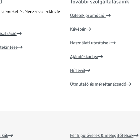
d
További szolgáltatásaink
bszemeket és élvezze az exkluzív
Üzletek promóciói
Kávébár
isztráció
Használati utasítások
tekintése
Ajándékkártya
Hírlevél
Útmutató és mérettanácsadó
ikák
Férfi pulóverek & melegítőfelsők