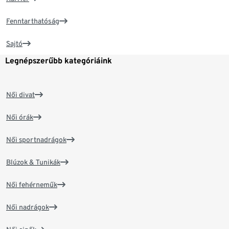
Fenntarthatóság
Sajtó
Legnépszerűbb kategóriáink
Női divat
Női órák
Női sportnadrágok
Blúzok & Tunikák
Női fehérneműk
Női nadrágok