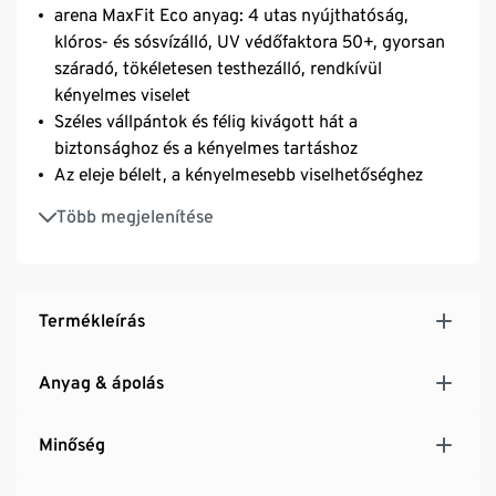
arena MaxFit Eco anyag: 4 utas nyújthatóság,
klóros- és sósvízálló, UV védőfaktora 50+, gyorsan
száradó, tökéletesen testhezálló, rendkívül
kényelmes viselet
Széles vállpántok és félig kivágott hát a
biztonsághoz és a kényelmes tartáshoz
Az eleje bélelt, a kényelmesebb viselhetőséghez
A termék fő anyaga OEKO-TEX® STANDARD 100
Több megjelenítése
minősített
Újrahasznosított poliamiddal
Ideális a fitnesz- és kedvtelésből úszó lányok
számára
Termékleírás
Anyag & ápolás
Minőség