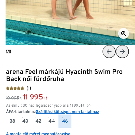
1/8
arena Feel márkájú Hyacinth Swim Pro
Back női fürdőruha
(1)
11 995
19 995
Ft
Ft
Az elmúlt 30 nap legalacsonyabb ára:
11 995
Ft
ÁFA-t tartalmaz
Szállítási költséget nem tartalmaz
38
40
42
44
46
A megfelelő méret meghatározása