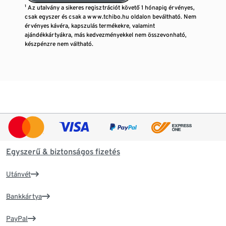
¹ Az utalvány a sikeres regisztrációt követő 1 hónapig érvényes,
csak egyszer és csak a www.tchibo.hu oldalon beváltható. Nem
érvényes kávéra, kapszulás termékekre, valamint
ajándékkártyákra, más kedvezményekkel nem összevonható,
készpénzre nem váltható.
Egyszerű & biztonságos fizetés
Utánvét
Bankkártya
PayPal