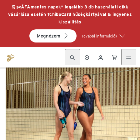
🛒✂️ÁFAmentes napok* legalább 3 db használati cikk
vásárlása esetén TchiboCard hűségkártyával & ingyenes
kiszállítás
Megnézem
További információk