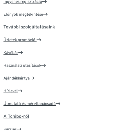
Ingyenes regisztráció
Előnyök megtekintése
További szolgáltatásaink
Üzletek promóciói
Kávébár
Használati utasítások
Ajándékkártya
Hírlevél
Útmutató és mérettanácsadó
A Tchibo-ról
Karrier