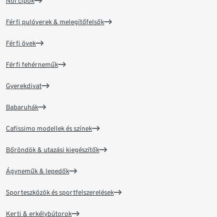
Női cipők
Férfi pulóverek & melegítőfelsők
Férfi övek
Férfi fehérneműk
Gyerekdivat
Babaruhák
Cafissimo modellek és színek
Bőröndök & utazási kiegészítők
Ágyneműk & lepedők
Sporteszközök és sportfelszerelések
Kerti & erkélybútorok