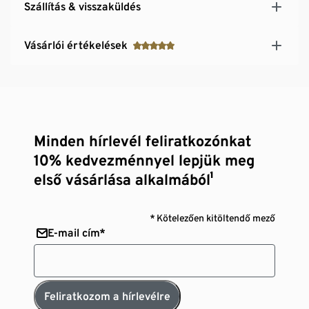
Szállítás & visszaküldés
Vásárlói értékelések
Minden hírlevél feliratkozónkat
10% kedvezménnyel lepjük meg
első vásárlása alkalmából¹
* Kötelezően kitöltendő mező
E-mail cím*
Feliratkozom a hírlevélre