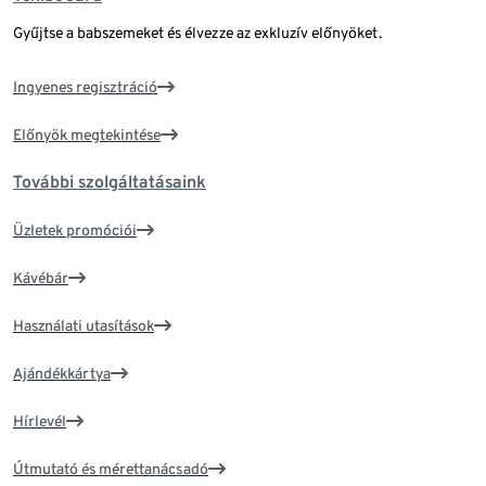
Gyűjtse a babszemeket és élvezze az exkluzív előnyöket.
Ingyenes regisztráció
Előnyök megtekintése
További szolgáltatásaink
Üzletek promóciói
Kávébár
Használati utasítások
Ajándékkártya
Hírlevél
Útmutató és mérettanácsadó