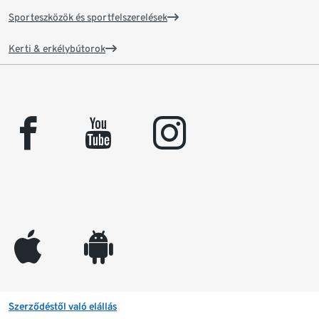
Sporteszközök és sportfelszerelések
Kerti & erkélybútorok
facebook
youtube
instagram
appleinc
android
Szerződéstől való elállás