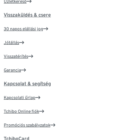
Üzletkereső
Visszaküldés & csere
30 napos elállási jog
Jótállás
Visszatérítés
Garancia
Kapcsolat & segítség
Kapcsolati űrlap
Tchibo Online fiók
Promóciós szabályzatok
TchiboCard