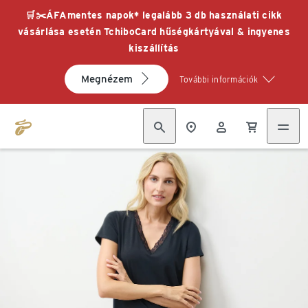
🛒✂️ÁFAmentes napok* legalább 3 db használati cikk
vásárlása esetén TchiboCard hűségkártyával & ingyenes
kiszállítás
Megnézem
További információk