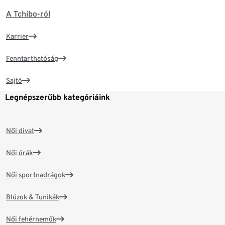
A Tchibo-ról
Karrier
Fenntarthatóság
Sajtó
Legnépszerűbb kategóriáink
Női divat
Női órák
Női sportnadrágok
Blúzok & Tunikák
Női fehérneműk