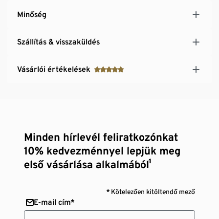
Minőség
Szállítás & visszaküldés
Vásárlói értékelések
Minden hírlevél feliratkozónkat
10% kedvezménnyel lepjük meg
első vásárlása alkalmából¹
* Kötelezően kitöltendő mező
E-mail cím*