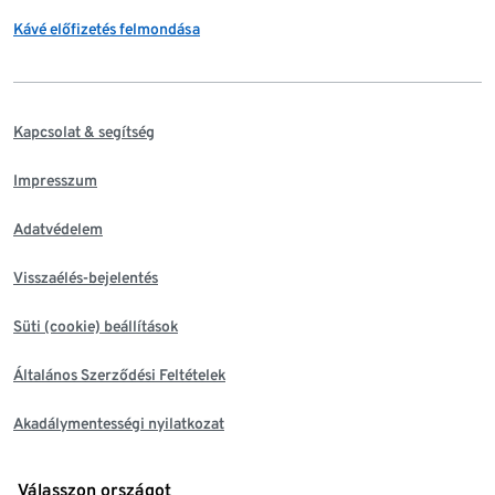
Kávé előfizetés felmondása
Kapcsolat & segítség
Impresszum
Adatvédelem
Visszaélés-bejelentés
Süti (cookie) beállítások
Általános Szerződési Feltételek
Akadálymentességi nyilatkozat
Válasszon országot