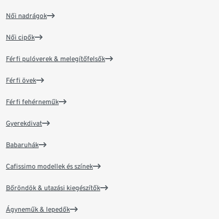
Női nadrágok
Női cipők
Férfi pulóverek & melegítőfelsők
Férfi övek
Férfi fehérneműk
Gyerekdivat
Babaruhák
Cafissimo modellek és színek
Bőröndök & utazási kiegészítők
Ágyneműk & lepedők