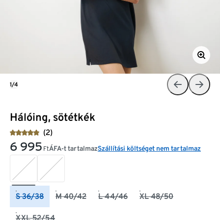
1/4
Hálóing, sötétkék
(2)
6 995
ÁFA-t tartalmaz
Szállítási költséget nem tartalmaz
Ft
S 36/38
M 40/42
L 44/46
XL 48/50
XXL 52/54