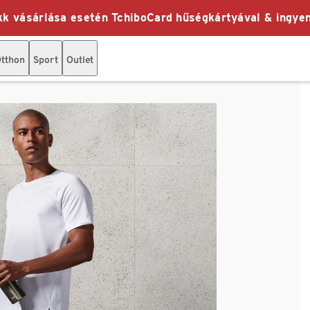
k vásárlása esetén TchiboCard hűségkártyával & ingyen
tthon
Sport
Outlet