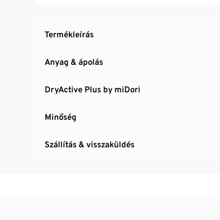
Elasztánnal: formatartó, tökéletesen áll, mi
Termékleírás
Anyag & ápolás
DryActive Plus by miDori
Minőség
Szállítás & visszaküldés