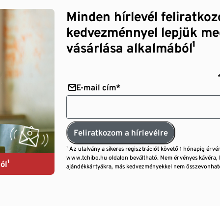
Minden hírlevél feliratko
kedvezménnyel lepjük me
vásárlása alkalmából¹
E-mail cím*
Feliratkozom a hírlevélre
¹ Az utalvány a sikeres regisztrációt követő 1 hónapig érvé
www.tchibo.hu oldalon beváltható. Nem érvényes kávéra, 
ól¹
ajándékkártyákra, más kedvezményekkel nem összevonható