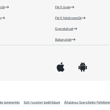
műk
Férfi övek
k
Férfi fehérneműk
Gyerekdivat
Babaruhák
appleinc
android
és-bejelentés
Süti (cookie) beállítások
Általános Szerződési Feltétele