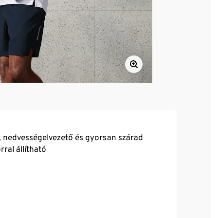
ő, nedvességelvezető és gyorsan szárad
ral állítható