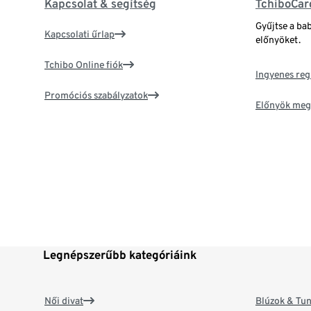
Kapcsolat & segítség
TchiboCar
Gyűjtse a ba
Kapcsolati űrlap
előnyöket.
Tchibo Online fiók
Ingyenes reg
Promóciós szabályzatok
Előnyök meg
Legnépszerűbb kategóriáink
Női divat
Blúzok & Tun