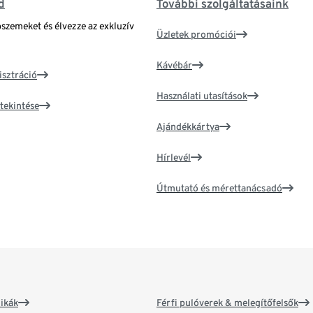
d
További szolgáltatásaink
bszemeket és élvezze az exkluzív
Üzletek promóciói
Kávébár
isztráció
Használati utasítások
tekintése
Ajándékkártya
Hírlevél
Útmutató és mérettanácsadó
ikák
Férfi pulóverek & melegítőfelsők