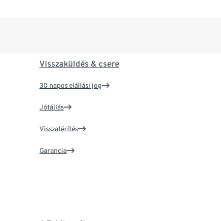
Visszaküldés & csere
30 napos elállási jog
Jótállás
Visszatérítés
Garancia