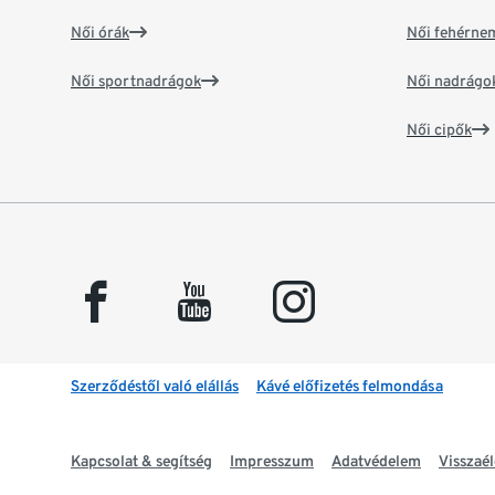
Női órák
Női fehérne
Női sportnadrágok
Női nadrágo
Női cipők
facebook
youtube
instagram
Szerződéstől való elállás
Kávé előfizetés felmondása
Kapcsolat & segítség
Impresszum
Adatvédelem
Visszaél