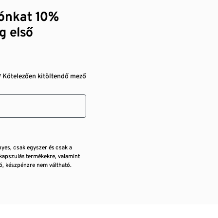
zónkat 10%
g első
* Kötelezően kitöltendő mező
nyes, csak egyszer és csak a
kapszulás termékekre, valamint
, készpénzre nem váltható.