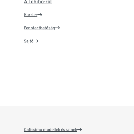
A Tchibo-ról
Karrier
Fenntarthatóság
Sajtó
Cafissimo modellek és színek