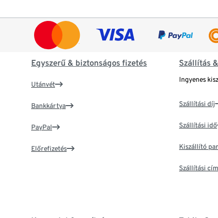
Egyszerű & biztonságos fizetés
Szállítás 
Ingyenes kisz
Utánvét
Szállítási díj
Bankkártya
Szállítási idő
PayPal
Kiszállító p
Előrefizetés
Szállítási c