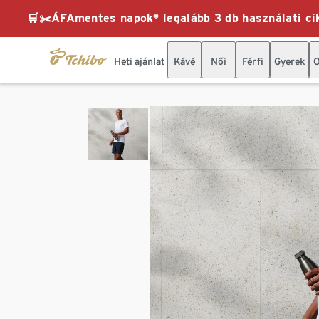
🛒✂️ÁFAmentes napok* legalább 3 db használati cik
Heti ajánlat
Kávé
Női
Férfi
Gyerek
O