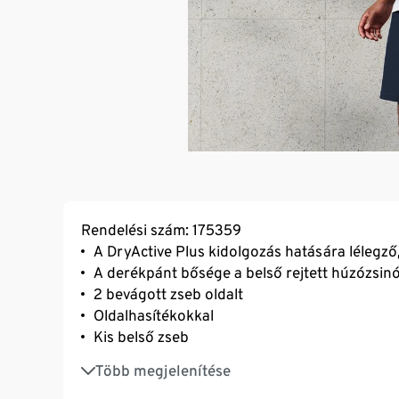
Rendelési szám: 175359
A DryActive Plus kidolgozás hatására lélegz
A derékpánt bősége a belső rejtett húzózsinór
2 bevágott zseb oldalt
Oldalhasítékokkal
Kis belső zseb
Belső alsónadrággal
Több megjelenítése
Fényvisszaverő dizájnelemek