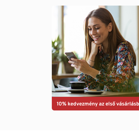
10% kedvezmény az első vásárlásb