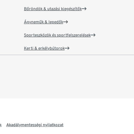
Bőröndök & utazási kiegészítők
Ágyneműk & lepedők
Sporteszközök és sportfelszerelések
Kerti & erkélybútorok
k
Akadálymentességi nyilatkozat