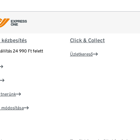
& kézbesítés
Click & Collect
állítás 24 990 Ft felett
Üzletkereső
artnerünk
ím módosítása