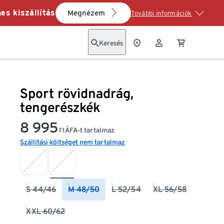
es kiszállítás
Megnézem
További információk
Keresés
Sport rövidnadrág,
tengerészkék
8 995
ÁFA-t tartalmaz
Ft
Szállítási költséget nem tartalmaz
S 44/46
M 48/50
L 52/54
XL 56/58
XXL 60/62